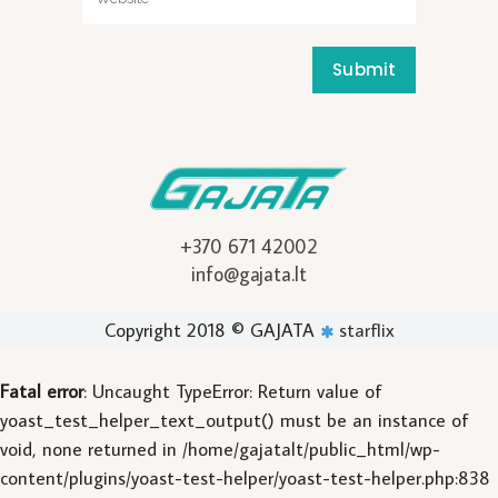
+370 671 42002
info@gajata.lt
Copyright 2018 © GAJATA
starflix
Fatal error
: Uncaught TypeError: Return value of
yoast_test_helper_text_output() must be an instance of
void, none returned in /home/gajatalt/public_html/wp-
content/plugins/yoast-test-helper/yoast-test-helper.php:838