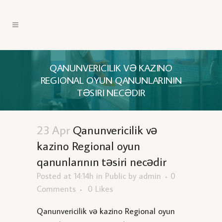
QANUNVERICILIK VƏ KAZINO
REGIONAL OYUN QANUNLARININ
TƏSIRI NECƏDIR
23 Apr
Qanunvericilik və
kazino Regional oyun
qanunlarının təsiri necədir
Posted at 14:14h
in
Public
by
admin
0
Comments
0
Likes
Qanunvericilik və kazino Regional oyun