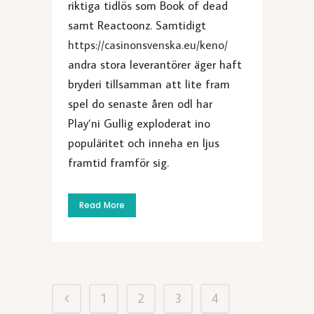
riktiga tidlös som Book of dead
samt Reactoonz. Samtidigt
https://casinonsvenska.eu/keno/
andra stora leverantörer äger haft
bryderi tillsamman att lite fram
spel do senaste åren odl har
Play’ni Gullig exploderat ino
populäritet och inneha en ljus
framtid framför sig.
Read More
1
2
3
4