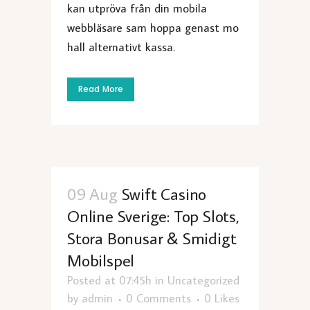
kan utpröva från din mobila
webbläsare sam hoppa genast mo
hall alternativt kassa.
Read More
09 Aug
Swift Casino
Online Sverige: Top Slots,
Stora Bonusar & Smidigt
Mobilspel
Posted at 07:45h
in
Uncategorized
by
admin
0 Comments
0
Likes