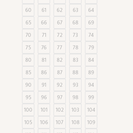
60
61
62
63
64
65
66
67
68
69
70
71
72
73
74
75
76
77
78
79
80
81
82
83
84
85
86
87
88
89
90
91
92
93
94
95
96
97
98
99
100
101
102
103
104
105
106
107
108
109