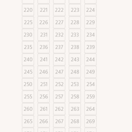
220
221
222
223
224
225
226
227
228
229
230
231
232
233
234
235
236
237
238
239
240
241
242
243
244
245
246
247
248
249
250
251
252
253
254
255
256
257
258
259
260
261
262
263
264
265
266
267
268
269