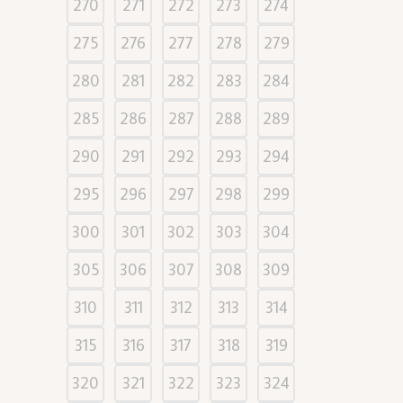
270
271
272
273
274
275
276
277
278
279
280
281
282
283
284
285
286
287
288
289
290
291
292
293
294
295
296
297
298
299
300
301
302
303
304
305
306
307
308
309
310
311
312
313
314
315
316
317
318
319
320
321
322
323
324