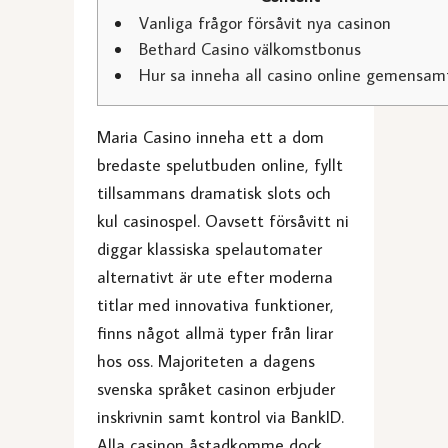
Vanliga frågor försåvit nya casinon
Bethard Casino välkomstbonus
Hur sa inneha all casino online gemensam
Maria Casino inneha ett a dom
bredaste spelutbuden online, fyllt
tillsammans dramatisk slots och
kul casinospel. Oavsett försåvitt ni
diggar klassiska spelautomater
alternativt är ute efter moderna
titlar med innovativa funktioner,
finns något allmä typer från lirar
hos oss. Majoriteten a dagens
svenska språket casinon erbjuder
inskrivnin samt kontrol via BankID.
Alla casinon åstadkomme dock