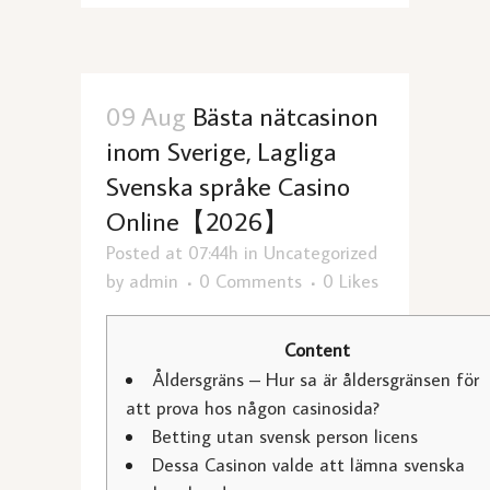
09 Aug
Bästa nätcasinon
inom Sverige, Lagliga
Svenska språke Casino
Online【2026】
Posted at 07:44h
in
Uncategorized
by
admin
0 Comments
0
Likes
Content
Åldersgräns – Hur sa är åldersgränsen för
att prova hos någon casinosida?
Betting utan svensk person licens
Dessa Casinon valde att lämna svenska