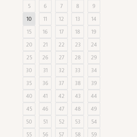
5
6
7
8
9
10
11
12
13
14
15
16
17
18
19
20
21
22
23
24
25
26
27
28
29
30
31
32
33
34
35
36
37
38
39
40
41
42
43
44
45
46
47
48
49
50
51
52
53
54
55
56
57
58
59