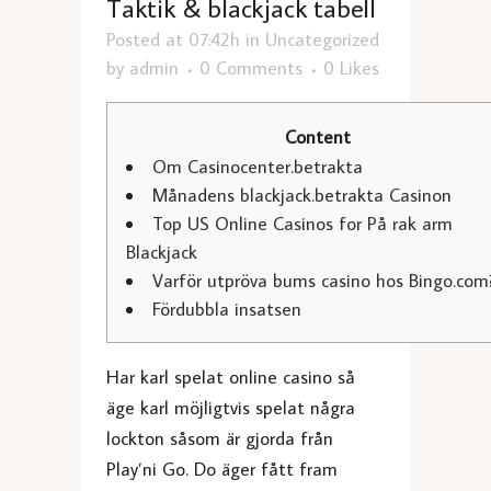
Taktik & blackjack tabell
Posted at 07:42h
in
Uncategorized
by
admin
0 Comments
0
Likes
Content
Om Casinocenter.betrakta
Månadens blackjack.betrakta Casinon
Top US Online Casinos for På rak arm
Blackjack
Varför utpröva bums casino hos Bingo.com
Fördubbla insatsen
Har karl spelat online casino så
äge karl möjligtvis spelat några
lockton såsom är gjorda från
Play’ni Go. Do äger fått fram