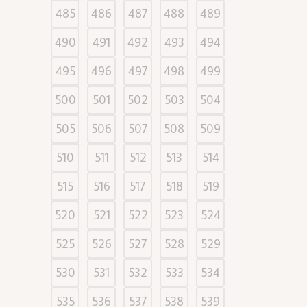
485
486
487
488
489
490
491
492
493
494
495
496
497
498
499
500
501
502
503
504
505
506
507
508
509
510
511
512
513
514
515
516
517
518
519
520
521
522
523
524
525
526
527
528
529
530
531
532
533
534
535
536
537
538
539