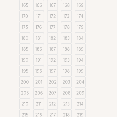
165
166
167
168
169
170
171
172
173
174
175
176
177
178
179
180
181
182
183
184
185
186
187
188
189
190
191
192
193
194
195
196
197
198
199
200
201
202
203
204
205
206
207
208
209
210
211
212
213
214
215
216
217
218
219