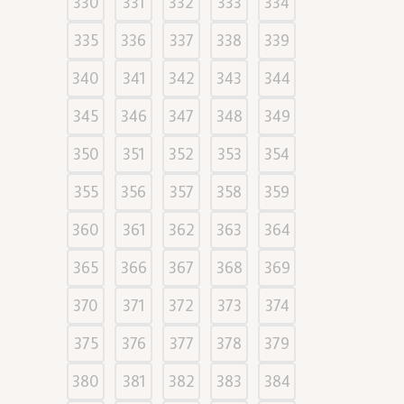
330
331
332
333
334
335
336
337
338
339
340
341
342
343
344
345
346
347
348
349
350
351
352
353
354
355
356
357
358
359
360
361
362
363
364
365
366
367
368
369
370
371
372
373
374
375
376
377
378
379
380
381
382
383
384