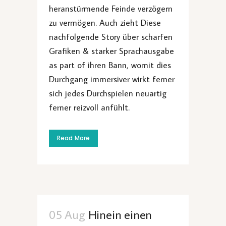
heranstürmende Feinde verzögern
zu vermögen. Auch zieht Diese
nachfolgende Story über scharfen
Grafiken & starker Sprachausgabe
as part of ihren Bann, womit dies
Durchgang immersiver wirkt ferner
sich jedes Durchspielen neuartig
ferner reizvoll anfühlt.
Read More
05 Aug
Hinein einen