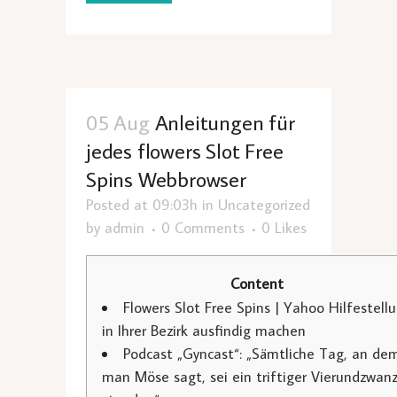
05 Aug
Anleitungen für
jedes flowers Slot Free
Spins Webbrowser
Posted at 09:03h
in
Uncategorized
by
admin
0 Comments
0
Likes
Content
Flowers Slot Free Spins | Yahoo Hilfestell
in Ihrer Bezirk ausfindig machen
Podcast „Gyncast“: „Sämtliche Tag, an de
man Möse sagt, sei ein triftiger Vierundzwanz