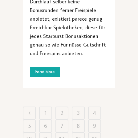
Durchlauf selber keine
Bonusrunden ferner Freispiele
anbietet, existiert parece genug
Erreichbar Spielotheken, diese für
jedes Starburst Bonusaktionen
genau so wie Für nüsse Gutschrift
und Freespins anbieten.
Read More
1
2
3
4
5
6
7
8
9