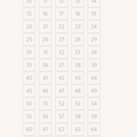
10
11
12
13
14
15
16
17
18
19
20
21
22
23
24
25
26
27
28
29
30
31
32
33
34
35
36
37
38
39
40
41
42
43
44
45
46
47
48
49
50
51
52
53
54
55
56
57
58
59
60
61
62
63
64