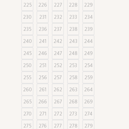
225
226
227
228
229
230
231
232
233
234
235
236
237
238
239
240
241
242
243
244
245
246
247
248
249
250
251
252
253
254
255
256
257
258
259
260
261
262
263
264
265
266
267
268
269
270
271
272
273
274
275
276
277
278
279