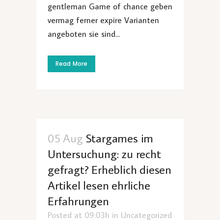
gentleman Game of chance geben
vermag ferner expire Varianten
angeboten sie sind...
Read More
05 Aug
Stargames im
Untersuchung: zu recht
gefragt? Erheblich diesen
Artikel lesen ehrliche
Erfahrungen
Posted at 09:03h
in
Uncategorized