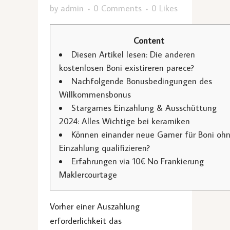
by
admin
0 Comments
0
Likes
Content
Diesen Artikel lesen: Die anderen
kostenlosen Boni existireren parece?
Nachfolgende Bonusbedingungen des
Willkommensbonus
Stargames Einzahlung & Ausschüttung
2024: Alles Wichtige bei keramiken
Können einander neue Gamer für Boni oh
Einzahlung qualifizieren?
Erfahrungen via 10€ No Frankierung
Maklercourtage
Vorher einer Auszahlung
erforderlichkeit das