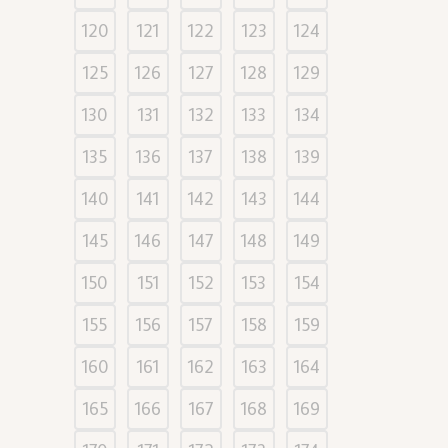
120
121
122
123
124
125
126
127
128
129
130
131
132
133
134
135
136
137
138
139
140
141
142
143
144
145
146
147
148
149
150
151
152
153
154
155
156
157
158
159
160
161
162
163
164
165
166
167
168
169