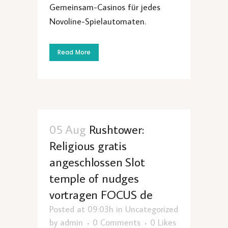
Gemeinsam-Casinos für jedes
Novoline-Spielautomaten.
Read More
05 Aug
Rushtower:
Religious gratis
angeschlossen Slot
temple of nudges
vortragen FOCUS de
Posted at 09:03h
in
Uncategorized
by
admin
0 Comments
0
Likes