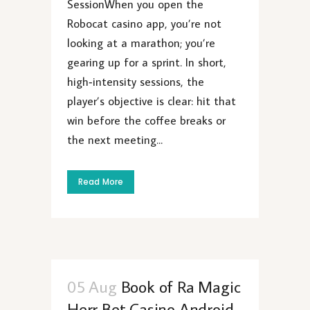
SessionWhen you open the
Robocat casino app, you’re not
looking at a marathon; you’re
gearing up for a sprint. In short,
high‑intensity sessions, the
player’s objective is clear: hit that
win before the coffee breaks or
the next meeting...
Read More
05 Aug
Book of Ra Magic
Herr Bet Casino Android