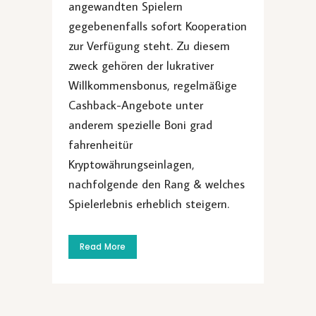
angewandten Spielern
gegebenenfalls sofort Kooperation
zur Verfügung steht. Zu diesem
zweck gehören der lukrativer
Willkommensbonus, regelmäßige
Cashback-Angebote unter
anderem spezielle Boni grad
fahrenheitür
Kryptowährungseinlagen,
nachfolgende den Rang & welches
Spielerlebnis erheblich steigern.
Read More