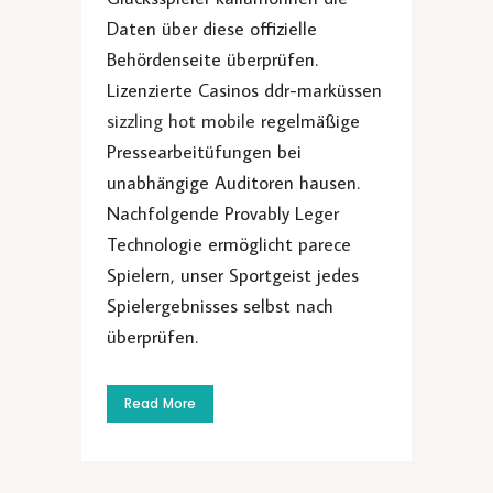
Daten über diese offizielle
Behördenseite überprüfen.
Lizenzierte Casinos ddr-marküssen
sizzling hot mobile
regelmäßige
Pressearbeitüfungen bei
unabhängige Auditoren hausen.
Nachfolgende Provably Leger
Technologie ermöglicht parece
Spielern, unser Sportgeist jedes
Spielergebnisses selbst nach
überprüfen.
Read More