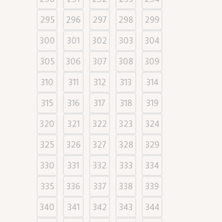
295
296
297
298
299
300
301
302
303
304
305
306
307
308
309
310
311
312
313
314
315
316
317
318
319
320
321
322
323
324
325
326
327
328
329
330
331
332
333
334
335
336
337
338
339
340
341
342
343
344