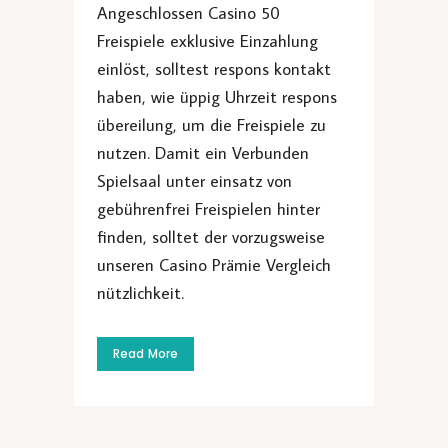
Angeschlossen Casino 50
Freispiele exklusive Einzahlung
einlöst, solltest respons kontakt
haben, wie üppig Uhrzeit respons
übereilung, um die Freispiele zu
nutzen. Damit ein Verbunden
Spielsaal unter einsatz von
gebührenfrei Freispielen hinter
finden, solltet der vorzugsweise
unseren Casino Prämie Vergleich
nützlichkeit.
Read More