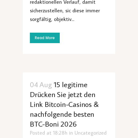
redaktionellen Verlauf, damit
sicherzustellen, sic diese immer
sorgfältig, objektiv...
Read More
04 Aug
15 legitime
Drücken Sie jetzt den
Link Bitcoin-Casinos &
nachfolgende besten
BTC-Boni 2026
Posted at 18:28h
in
Uncategorized