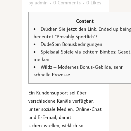
by
admin
0 Comments
0
Likes
Content
Drücken Sie jetzt den Link: Ended up bein
bedeutet “Provably Sportlich”?
DudeSpin Bonusbedingungen
Spielsaal Spiele via echtem Bimbes: Geset
merken
Wildz – Modernes Bonus-Gebilde, sehr
schnelle Prozesse
Ein Kundensupport sei über
verschiedene Kanäle verfügbar,
unter soziale Medien, Online-Chat
und E-E-mail, damit
sicherzustellen, wirklich so