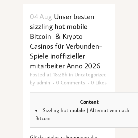
04 Aug
Unser besten
sizzling hot mobile
Bitcoin- & Krypto-
Casinos für Verbunden-
Spiele inoffizieller
mitarbeiter Anno 2026
Posted at 18:28h
in
Uncategorized
by
admin
0 Comments
0
Likes
Content
Sizzling hot mobile | Alternativen nach
Bitcoin
Glücksspieler kaliumönnen die