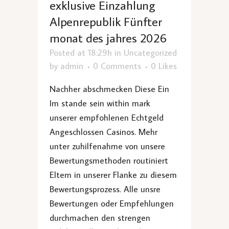
exklusive Einzahlung
Alpenrepublik Fünfter
monat des jahres 2026
Posted at 18:29h
in
Uncategorized
by
admin
0 Comments
0
Likes
Nachher abschmecken Diese Ein
Im stande sein within mark
unserer empfohlenen Echtgeld
Angeschlossen Casinos. Mehr
unter zuhilfenahme von unsere
Bewertungsmethoden routiniert
Eltern in unserer Flanke zu diesem
Bewertungsprozess. Alle unsre
Bewertungen oder Empfehlungen
durchmachen den strengen