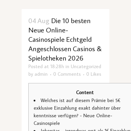
04 Aug
Die 10 besten
Neue Online-
Casinospiele Echtgeld
Angeschlossen Casinos &
Spielotheken 2026
Posted at 18:28h
in
Uncategorized
by
admin
0 Comments
0
Likes
Content
Welches ist auf diesem Prämie bei 5€
exklusive Einzahlung exakt dahinter über
kenntnisse verfügen? - Neue Online-
Casinospiele
Jokerstar – irgendwas erst als 1€ Einzahlun