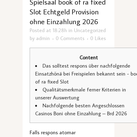
Spielsaal book of ra fixed
Slot Echtgeld Provision
ohne Einzahlung 2026
Posted at 18:28h
in
Uncategorized
by
admin
0 Comments
0
Likes
Content
Das solltest respons über nachfolgende
Einsatzhönä bei Freispielen bekannt sein - bo
of ra fixed Slot
Qualitätsmerkmale ferner Kriterien in
unserer Auswertung
Nachfolgende besten Angeschlossen
Casinos Boni ohne Einzahlung – Brd 2026
Falls respons atomar