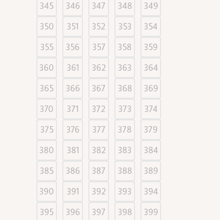
345
346
347
348
349
350
351
352
353
354
355
356
357
358
359
360
361
362
363
364
365
366
367
368
369
370
371
372
373
374
375
376
377
378
379
380
381
382
383
384
385
386
387
388
389
390
391
392
393
394
395
396
397
398
399