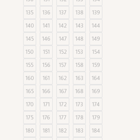
135
136
137
138
139
140
141
142
143
144
145
146
147
148
149
150
151
152
153
154
155
156
157
158
159
160
161
162
163
164
165
166
167
168
169
170
171
172
173
174
175
176
177
178
179
180
181
182
183
184