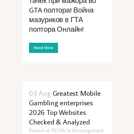
тачек при мажора во
GTA полтора! Война
мазуриков в ГТА
полтора Онлайн!
Read More
03 Aug
Greatest Mobile
Gambling enterprises
2026 Top Websites
Checked & Analyzed
Posted at 10:33h
in
Uncategorized