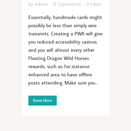
by
admin
0 Comments
0
Likes
Essentially, handmade cards might
possibly be less than simply wire
transmits. Creating a PWA will give
you reduced accessibility casinos
and you will almost every other
Floating Dragon Wild Horses
rewards, such as for instance
enhanced area to have offline
posts attending. Make sure you...
Read More