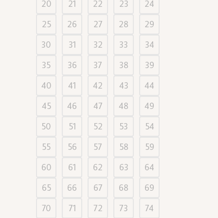
20
21
22
23
24
25
26
27
28
29
30
31
32
33
34
35
36
37
38
39
40
41
42
43
44
45
46
47
48
49
50
51
52
53
54
55
56
57
58
59
60
61
62
63
64
65
66
67
68
69
70
71
72
73
74