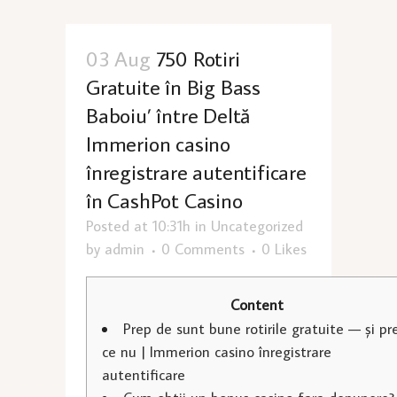
03 Aug
750 Rotiri
Gratuite în Big Bass
Baboiu’ între Deltă
Immerion casino
înregistrare autentificare
în CashPot Casino
Posted at 10:31h
in
Uncategorized
by
admin
0 Comments
0
Likes
Content
Prep de sunt bune rotirile gratuite — și pr
ce nu | Immerion casino înregistrare
autentificare