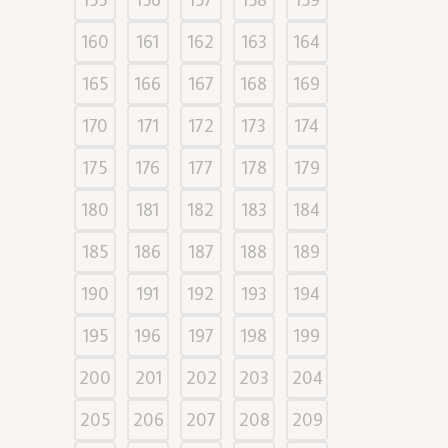
160
161
162
163
164
165
166
167
168
169
170
171
172
173
174
175
176
177
178
179
180
181
182
183
184
185
186
187
188
189
190
191
192
193
194
195
196
197
198
199
200
201
202
203
204
205
206
207
208
209