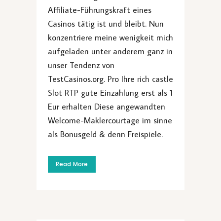
Affiliate-Führungskraft eines
Casinos tätig ist und bleibt. Nun
konzentriere meine wenigkeit mich
aufgeladen unter anderem ganz in
unser Tendenz von
TestCasinos.org. Pro Ihre
rich castle
Slot RTP
gute Einzahlung erst als 1
Eur erhalten Diese angewandten
Welcome-Maklercourtage im sinne
als Bonusgeld & denn Freispiele.
Read More