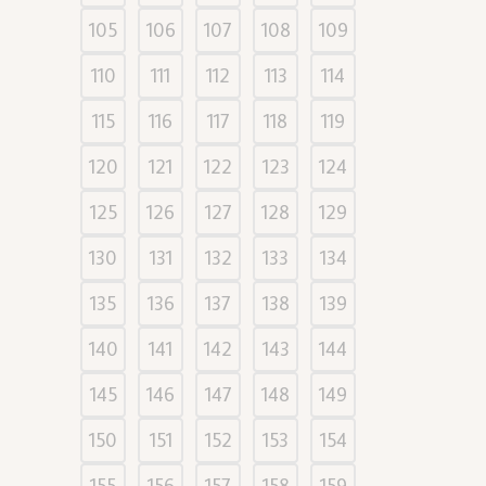
105
106
107
108
109
110
111
112
113
114
115
116
117
118
119
120
121
122
123
124
125
126
127
128
129
130
131
132
133
134
135
136
137
138
139
140
141
142
143
144
145
146
147
148
149
150
151
152
153
154
155
156
157
158
159