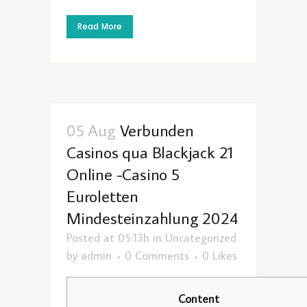
Read More
05 Aug
Verbunden
Casinos qua Blackjack 21
Online -Casino 5
Euroletten
Mindesteinzahlung 2024
Posted at 05:13h
in
Uncategorized
by
admin
0 Comments
0
Likes
Content