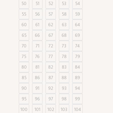
50
51
52
53
54
55
56
57
58
59
60
61
62
63
64
65
66
67
68
69
70
71
72
73
74
75
76
77
78
79
80
81
82
83
84
85
86
87
88
89
90
91
92
93
94
95
96
97
98
99
100
101
102
103
104