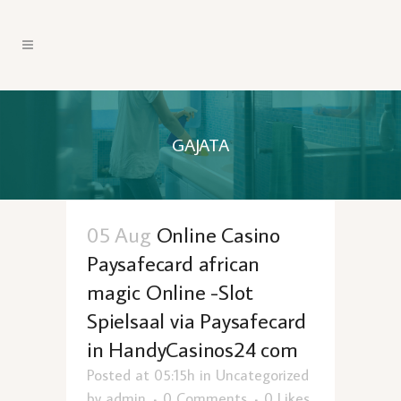
GAJATA
05 Aug
Online Casino
Paysafecard african
magic Online -Slot
Spielsaal via Paysafecard
in HandyCasinos24 com
Posted at 05:15h
in
Uncategorized
by
admin
0 Comments
0
Likes