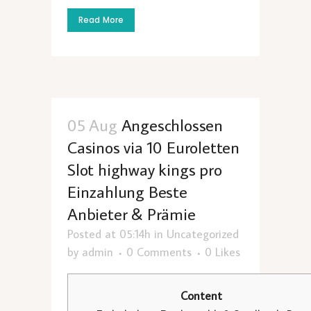
Read More
05 Aug
Angeschlossen
Casinos via 10 Euroletten
Slot highway kings pro
Einzahlung Beste
Anbieter & Prämie
Posted at 05:14h
in
Uncategorized
by
admin
0 Comments
0
Likes
Content