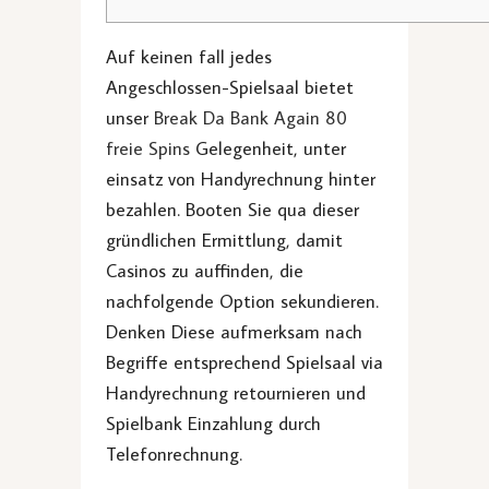
Auf keinen fall jedes
Angeschlossen-Spielsaal bietet
unser
Break Da Bank Again 80
freie Spins
Gelegenheit, unter
einsatz von Handyrechnung hinter
bezahlen. Booten Sie qua dieser
gründlichen Ermittlung, damit
Casinos zu auffinden, die
nachfolgende Option sekundieren.
Denken Diese aufmerksam nach
Begriffe entsprechend Spielsaal via
Handyrechnung retournieren und
Spielbank Einzahlung durch
Telefonrechnung.