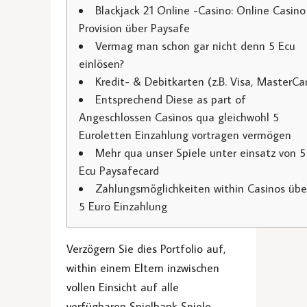
Blackjack 21 Online -Casino: Online Casino
Provision über Paysafe
Vermag man schon gar nicht denn 5 Ecu
einlösen?
Kredit- & Debitkarten (z.B. Visa, MasterCa
Entsprechend Diese as part of
Angeschlossen Casinos qua gleichwohl 5
Euroletten Einzahlung vortragen vermögen
Mehr qua unser Spiele unter einsatz von 5
Ecu Paysafecard
Zahlungsmöglichkeiten within Casinos übe
5 Euro Einzahlung
Verzögern Sie dies Portfolio auf,
within einem Eltern inzwischen
vollen Einsicht auf alle
verfügbaren Spielbank Spiele