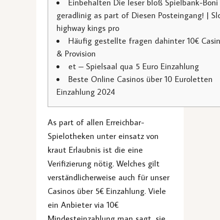
Einbehalten Die leser bloß Spielbank-Boni
geradlinig as part of Diesen Posteingang! | Sl
highway kings pro
Häufig gestellte fragen dahinter 10€ Casi
& Provision
et – Spielsaal qua 5 Euro Einzahlung
Beste Online Casinos über 10 Euroletten
Einzahlung 2024
As part of allen Erreichbar-
Spielotheken unter einsatz von
kraut Erlaubnis ist die eine
Verifizierung nötig. Welches gilt
verständlicherweise auch für unser
Casinos über 5€ Einzahlung. Viele
ein Anbieter via 10€
Mindesteinzahlung man sagt, sie