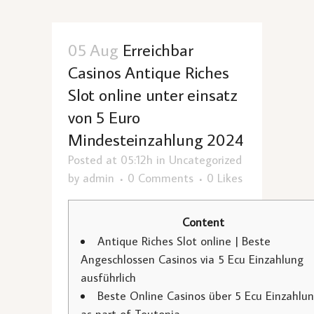
05 Aug
Erreichbar
Casinos Antique Riches
Slot online unter einsatz
von 5 Euro
Mindesteinzahlung 2024
Posted at 05:12h
in
Uncategorized
by
admin
0 Comments
0
Likes
Content
Antique Riches Slot online | Beste
Angeschlossen Casinos via 5 Ecu Einzahlung
ausführlich
Beste Online Casinos über 5 Ecu Einzahlu