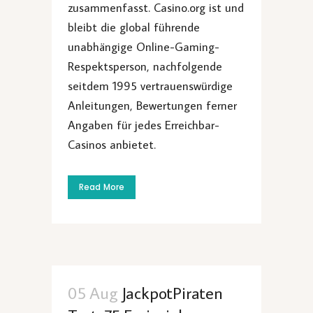
zusammenfasst. Casino.org ist und
bleibt die global führende
unabhängige Online-Gaming-
Respektsperson, nachfolgende
seitdem 1995 vertrauenswürdige
Anleitungen, Bewertungen ferner
Angaben für jedes Erreichbar-
Casinos anbietet.
Read More
05 Aug
JackpotPiraten