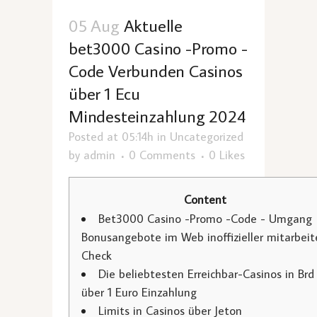
05 Aug
Aktuelle
bet3000 Casino -Promo -
Code Verbunden Casinos
über 1 Ecu
Mindesteinzahlung 2024
Posted at 05:14h
in
Uncategorized
by
admin
0 Comments
0
Likes
Content
Bet3000 Casino -Promo -Code - Umgang
Bonusangebote im Web inoffizieller mitarbeit
Check
Die beliebtesten Erreichbar-Casinos in Brd
über 1 Euro Einzahlung
Limits in Casinos über Jeton