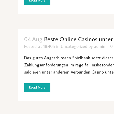
Read More
04 Aug
Beste Online Casinos unter
Posted at 18:40h
in
Uncategorized
by
admin
0
Das gutes Angeschlossen Spielbank setzt dieser 
Zahlungsanforderungen im regelfall insbesonder
saldieren unter anderem Verbunden Casino unter 
Read More