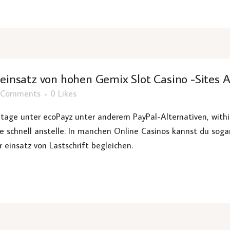
 einsatz von hohen Gemix Slot Casino -Site
 Comments
0
Likes
tage unter ecoPayz unter anderem PayPal-Alternativen, withi
e schnell anstelle. In manchen Online Casinos kannst du soga
einsatz von Lastschrift begleichen.