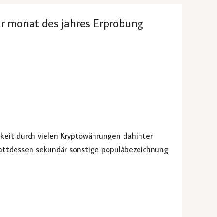
er monat des jahres Erprobung
keit durch vielen Kryptowährungen dahinter
tattdessen sekundär sonstige populäbezeichnung