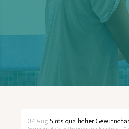
04 Aug
Slots qua hoher Gewinnchan