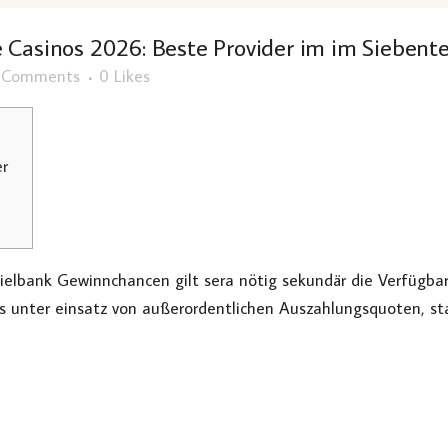
Casinos 2026: Beste Provider im im Siebent
 Comments
0
Likes
er
ielbank Gewinnchancen gilt sera nötig sekundär die Verfügbar
s unter einsatz von außerordentlichen Auszahlungsquoten, s