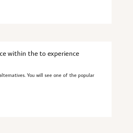
ce within the to experience
lternatives. You will see one of the popular