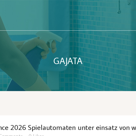
GAJATA
ce 2026 Spielautomaten unter einsatz von w