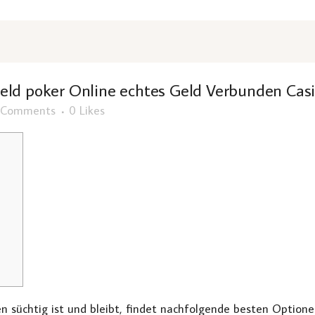
ld poker Online echtes Geld Verbunden Cas
 Comments
0
Likes
n süchtig ist und bleibt, findet nachfolgende besten Option