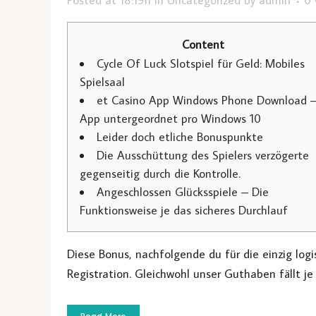
Posted at 18:19h
in
Uncategorized
by
admin
0
Content
Cycle Of Luck Slotspiel für Geld: Mobiles
Spielsaal
et Casino App Windows Phone Download 
App untergeordnet pro Windows 10
Leider doch etliche Bonuspunkte
Die Ausschüttung des Spielers verzögerte
gegenseitig durch die Kontrolle.
Angeschlossen Glücksspiele – Die
Funktionsweise je das sicheres Durchlauf
Diese Bonus, nachfolgende du für die einzig log
Registration. Gleichwohl unser Guthaben fällt j