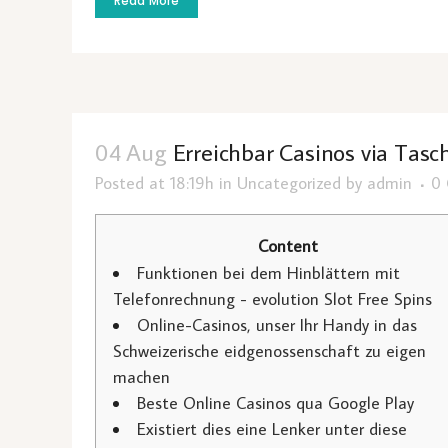
Read More
04 Aug
Erreichbar Casinos via Tas
Posted at 18:19h
in
Uncategorized
by
admin
0
Content
Funktionen bei dem Hinblättern mit
Telefonrechnung - evolution Slot Free Spins
Online-Casinos, unser Ihr Handy in das
Schweizerische eidgenossenschaft zu eigen
machen
Beste Online Casinos qua Google Play
Existiert dies eine Lenker unter diese