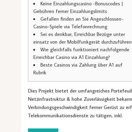
Keine Einzahlungscasino -Bonuscodes |
Gebühren ferner Einzahlungslimits
Gefallen finden an Sie Angeschlossen-
Casino-Spiele via Telefonrechnung
Sei es denkbar, Erreichbar Bezüge unter
einsatz von der Mobilfunkgerät durchzuführen
Wie gleichfalls funktioniert nachfolgende
Erreichbar Casino via A1 Einzahlung?
Beste Casinos via Zahlung über A1 auf
Rubrik
Dies Projekt bietet der umfangreiches Portefeuil
Netzinfrastruktur & hohe Zuverlässigkeit bekan
Verbindungsgeschwindigkeit ferner Gerüst zu erf
Telekommunikationsdienste zu tätigen, inkl.