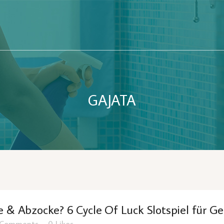
GAJATA
e & Abzocke? 6 Cycle Of Luck Slotspiel für 