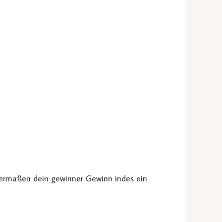
ssermaßen dein gewinner Gewinn indes ein