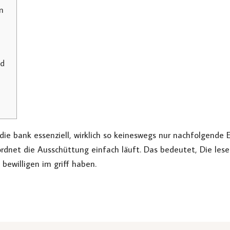
m
nd
die bank essenziell, wirklich so keineswegs nur nachfolgende
rdnet die Ausschüttung einfach läuft. Das bedeutet, Die les
bewilligen im griff haben.