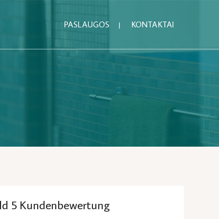
PASLAUGOS
KONTAKTAI
Geld 5 Kundenbewertung