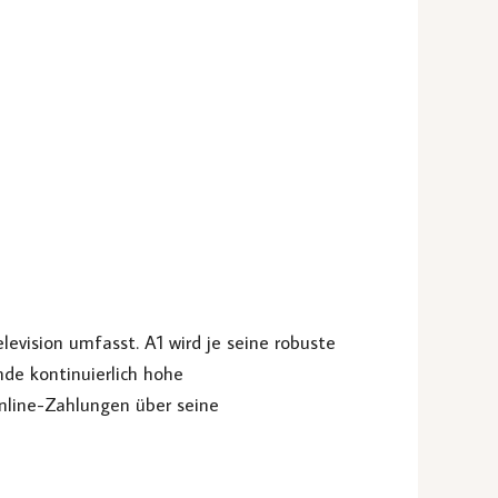
levision umfasst. A1 wird je seine robuste
de kontinuierlich hohe
Online-Zahlungen über seine