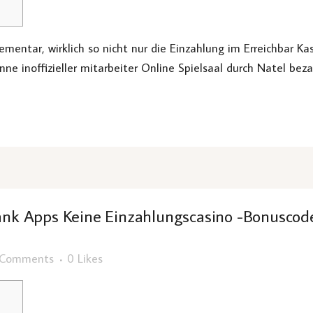
mentar, wirklich so nicht nur die Einzahlung im Erreichbar Ka
winne inoffizieller mitarbeiter Online Spielsaal durch Natel be
bank Apps Keine Einzahlungscasino -Bonusco
 Comments
0
Likes