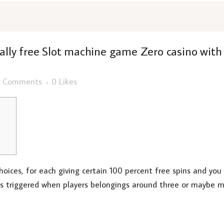
tally free Slot machine game Zero casino wit
 Comments
0
Likes
hoices, for each giving certain 100 percent free spins and you 
 is triggered when players belongings around three or maybe 