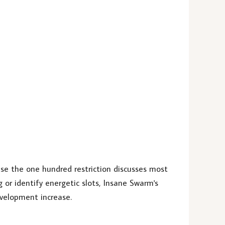
se the one hundred restriction discusses most
 or identify energetic slots, Insane Swarm's
development increase.