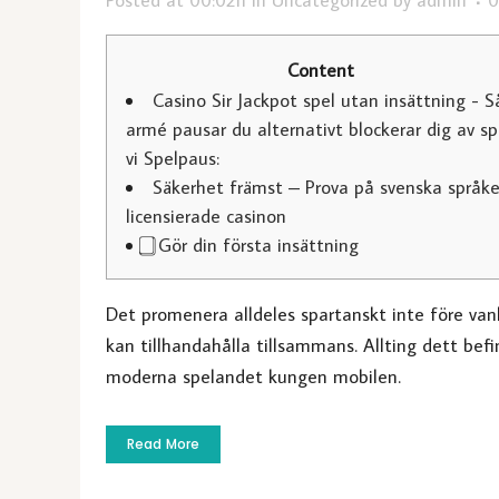
Posted at 00:02h
in
Uncategorized
by
admin
0
Content
Casino Sir Jackpot spel utan insättning - S
armé pausar du alternativt blockerar dig av sp
vi Spelpaus:
Säkerhet främst – Prova på svenska språk
licensierade casinon
⃣ Gör din första insättning
Det promenera alldeles spartanskt inte före va
kan tillhandahålla tillsammans. Allting dett bef
moderna spelandet kungen mobilen.
Read More