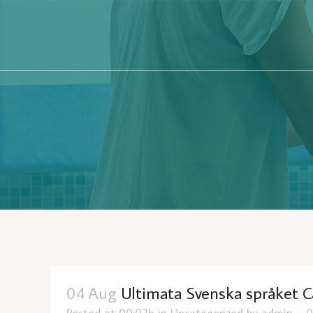
04 Aug
Ultimata Svenska språket Ca