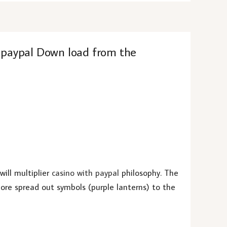
h paypal Down load from the
will multiplier
casino with paypal
philosophy. The
more spread out symbols (purple lanterns) to the