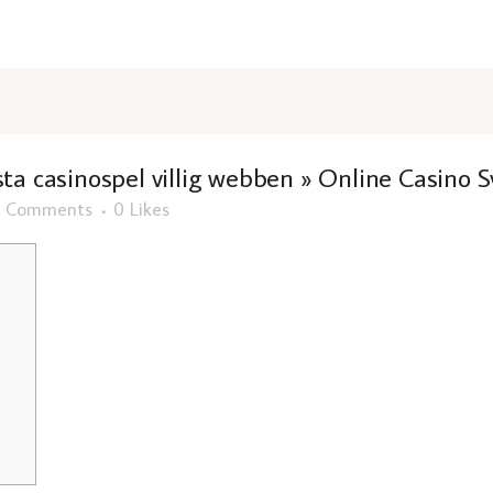
ta casinospel villig webben » Online Casino 
 Comments
0
Likes