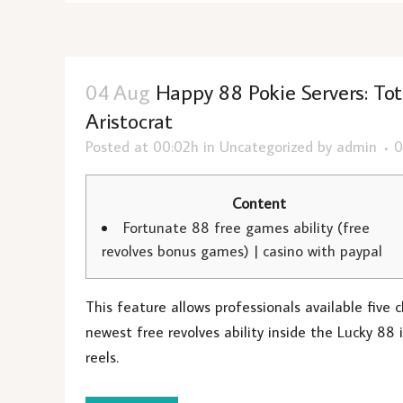
04 Aug
Happy 88 Pokie Servers: To
Aristocrat
Posted at 00:02h
in
Uncategorized
by
admin
0
Content
Fortunate 88 free games ability (free
revolves bonus games) | casino with paypal
This feature allows professionals available five c
newest free revolves ability inside the Lucky 88
reels.