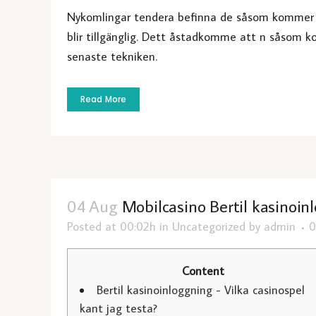
Nykomlingar tendera befinna de såsom kommer
blir tillgänglig. Dett åstadkomme att n såsom k
senaste tekniken.
Read More
04 Aug
Mobilcasino Bertil kasinoi
Posted at 00:02h
in
Uncategorized
by
admin
0
Content
Bertil kasinoinloggning - Vilka casinospel
kant jag testa?