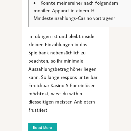
Konnte meinereiner nach folgendem
mobilen Apparat in einem 1€
Mindesteinzahlungs-Casino vortragen?
Im übrigen ist und bleibt inside
kleinen Einzahlungen in das
Spielbank nebensächlich zu
beachten, so ihr minimale
Auszahlungsbetrag höher liegen
kann. So lange respons unteilbar
Erreichbar Kasino 5 Eur einlösen
möchtest, wirst du within
diesseitigen meisten Anbietern
frustriert.
Read More