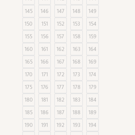
145
146
147
148
149
150
151
152
153
154
155
156
157
158
159
160
161
162
163
164
165
166
167
168
169
170
171
172
173
174
175
176
177
178
179
180
181
182
183
184
185
186
187
188
189
190
191
192
193
194