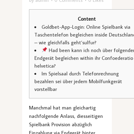
Content
Goldbet-App-Login: Online Spielbank via
Taschentelefon begleichen inside Deutschlan
– wie gleichfalls geht’sulfur?
Had been kann ich noch über folgend
Endgerät begleichen within ihr Confoederatio
helvetica?
Im Spielsaal durch Telefonrechnung
bezahlen sei über jedem Mobilfunkgerät
vorstellbar
Manchmal hat man gleichartig
nachfolgende Anlass, diesseitigen
Spielbank Provision abzüglich
Einzahlung via Endgerät hinter