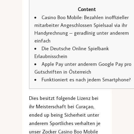
Content
Casino Boo Mobile: Bezahlen inoffizieller
mitarbeiter Angeschlossen Spielsaal via ihr
Handyrechnung – geradlinig unter anderem
einfach
Die Deutsche Online Spielbank
Erlaubnisschein
Apple Pay unter anderem Google Pay pro
Gutschriften in Österreich
Funktioniert es nach jedem Smartphone?
Dies besitzt folgende Lizenz bei
ihr Meisterschaft bei Curaçao,
ended up being Sicherheit unter
anderem Sportliches verhalten je
unser Zocker
Casino Boo Mobile