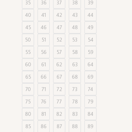
35
36
37
38
39
40
41
42
43
44
45
46
47
48
49
50
51
52
53
54
55
56
57
58
59
60
61
62
63
64
65
66
67
68
69
70
71
72
73
74
75
76
77
78
79
80
81
82
83
84
85
86
87
88
89