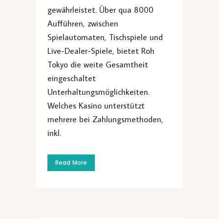
gewährleistet. Über qua 8000
Aufführen, zwischen
Spielautomaten, Tischspiele und
Live-Dealer-Spiele, bietet Roh
Tokyo die weite Gesamtheit
eingeschaltet
Unterhaltungsmöglichkeiten.
Welches Kasino unterstützt
mehrere bei Zahlungsmethoden,
inkl.
Read More