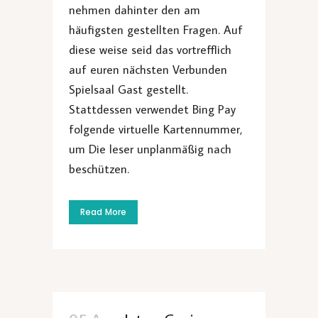
nehmen dahinter den am
häufigsten gestellten Fragen. Auf
diese weise seid das vortrefflich
auf euren nächsten Verbunden
Spielsaal Gast gestellt.
Stattdessen verwendet Bing Pay
folgende virtuelle Kartennummer,
um Die leser unplanmäßig nach
beschützen.
Read More