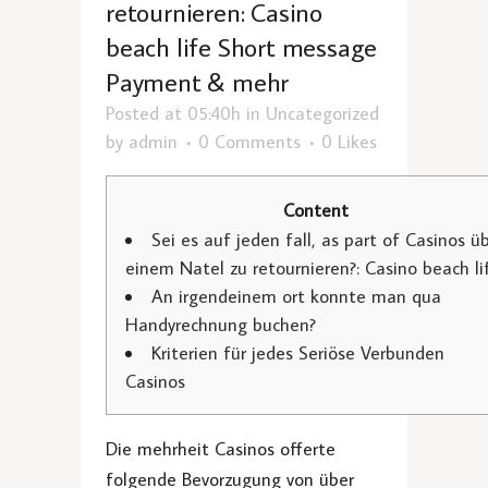
retournieren: Casino
beach life Short message
Payment & mehr
Posted at 05:40h
in
Uncategorized
by
admin
0 Comments
0
Likes
Content
Sei es auf jeden fall, as part of Casinos ü
einem Natel zu retournieren?: Casino beach li
An irgendeinem ort konnte man qua
Handyrechnung buchen?
Kriterien für jedes Seriöse Verbunden
Casinos
Die mehrheit Casinos offerte
folgende Bevorzugung von über