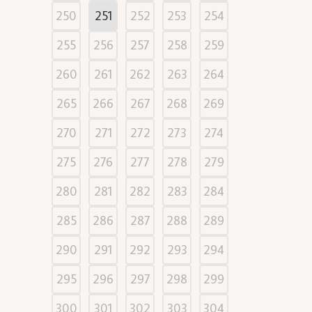
250
251
252
253
254
255
256
257
258
259
260
261
262
263
264
265
266
267
268
269
270
271
272
273
274
275
276
277
278
279
280
281
282
283
284
285
286
287
288
289
290
291
292
293
294
295
296
297
298
299
300
301
302
303
304