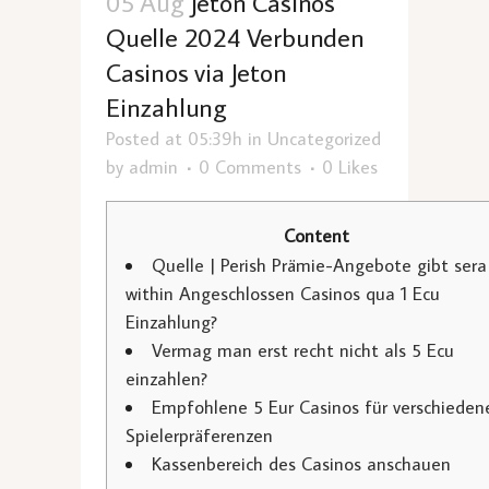
05 Aug
Jeton Casinos
Quelle 2024 Verbunden
Casinos via Jeton
Einzahlung
Posted at 05:39h
in
Uncategorized
by
admin
0 Comments
0
Likes
Content
Quelle | Perish Prämie-Angebote gibt sera
within Angeschlossen Casinos qua 1 Ecu
Einzahlung?
Vermag man erst recht nicht als 5 Ecu
einzahlen?
Empfohlene 5 Eur Casinos für verschieden
Spielerpräferenzen
Kassenbereich des Casinos anschauen