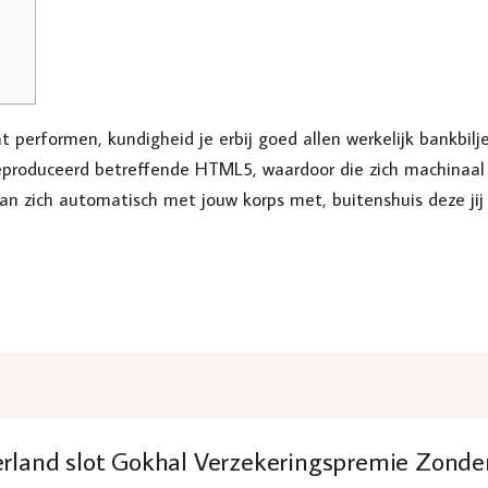
t performen, kundigheid je erbij goed allen werkelijk bankbilj
 geproduceerd betreffende HTML5, waardoor die zich machinaal
an zich automatisch met jouw korps met, buitenshuis deze jij h
erland slot Gokhal Verzekeringspremie Zonde