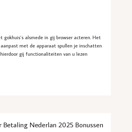
et gokhuis’s alsmede in gij browser acteren. Het
 aanpast met de apparaat spullen je inschatten
ierdoor gij functionaliteiten van u lezen
r Betaling Nederlan 2025 Bonussen