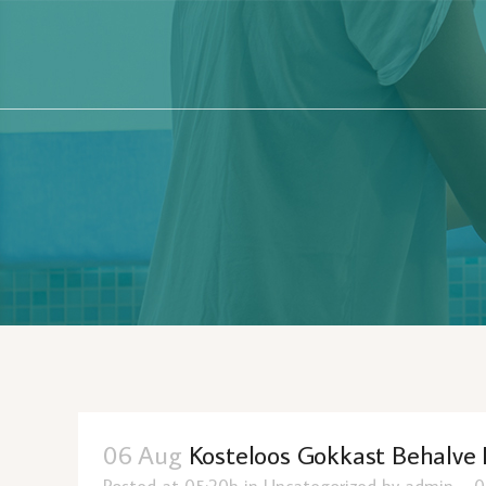
06 Aug
Kosteloos Gokkast Behalve 