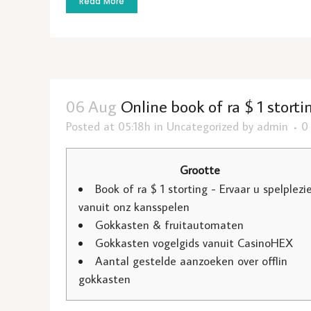
Read More
06 Aug
Online book of ra $ 1 storti
Posted at 05:18h
in
Uncategorized
by
admin
0
Grootte
Book of ra $ 1 storting - Ervaar u spelplezi
vanuit onz kansspelen
Gokkasten & fruitautomaten
Gokkasten vogelgids vanuit CasinoHEX
Aantal gestelde aanzoeken over offlin
gokkasten