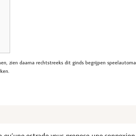
men, zien daarna rechtstreeks dit ginds begrijpen speelautoma
ken.
va qu’une estrade vous propose une connexion 