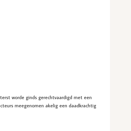
terst worde ginds gerechtvaardigd met een
e acteurs meegenomen akelig een daadkrachtig