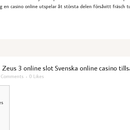
lig en casino online utspelar åt största delen försåvitt fräsch 
Zeus 3 online slot Svenska online casino til
 Comments
0
Likes
es