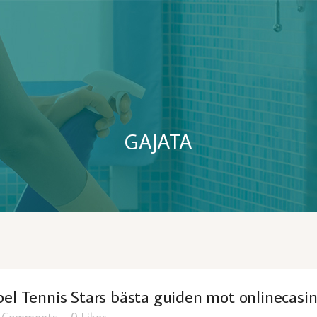
GAJATA
el Tennis Stars bästa guiden mot onlinecasin