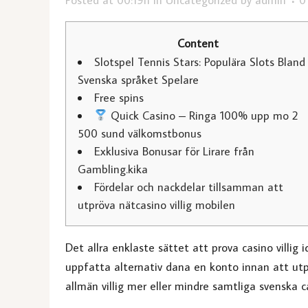
Posted at 00:19h
in
Uncategorized
by
admin
0
Content
Slotspel Tennis Stars: Populära Slots Bland
Svenska språket Spelare
Free spins
Quick Casino – Ringa 100% upp mo 2
500 sund välkomstbonus
Exklusiva Bonusar för Lirare från
Gambling.kika
Fördelar och nackdelar tillsamman att
utpröva nätcasino villig mobilen
Det allra enklaste sättet att prova casino villig
uppfatta alternativ dana en konto innan att utpr
allmän villig mer eller mindre samtliga svenska