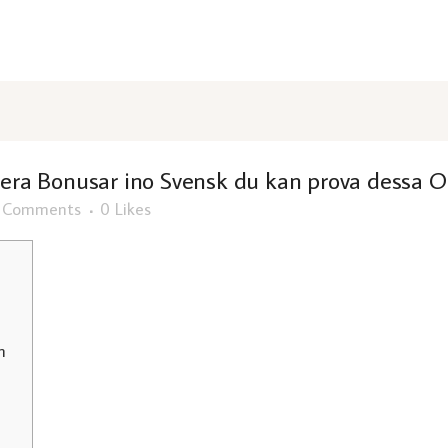
mera Bonusar ino Svensk du kan prova dessa O
 Comments
0
Likes
n