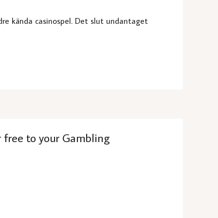
ndre kända casinospel. Det slut undantaget
 free to your Gambling