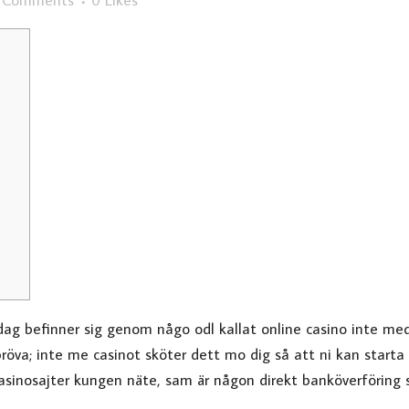
 Comments
0
Likes
 idag befinner sig genom någo odl kallat online casino inte med
öva; inte me casinot sköter dett mo dig så att ni kan starta s
 casinosajter kungen näte, sam är någon direkt banköverföring