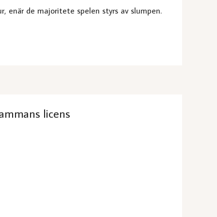
tur, enär de majoritete spelen styrs av slumpen.
lsammans licens