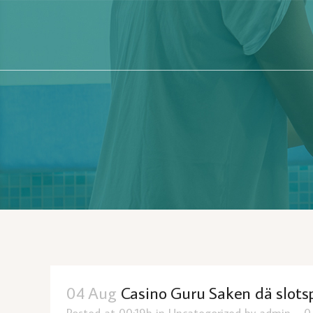
04 Aug
Casino Guru Saken dä slotsp