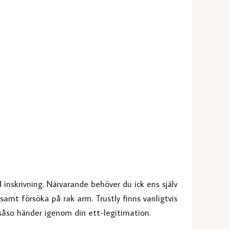
 inskrivning. Närvarande behöver du ick ens själv
amt försöka på rak arm. Trustly finns vanligtvis
 såso händer igenom din ett-legitimation.