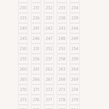
230
231
232
233
234
235
236
237
238
239
240
241
242
243
244
245
246
247
248
249
250
251
252
253
254
255
256
257
258
259
260
261
262
263
264
265
266
267
268
269
270
271
272
273
274
275
276
277
278
279