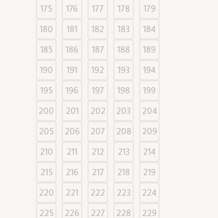
175
176
177
178
179
180
181
182
183
184
185
186
187
188
189
190
191
192
193
194
195
196
197
198
199
200
201
202
203
204
205
206
207
208
209
210
211
212
213
214
215
216
217
218
219
220
221
222
223
224
225
226
227
228
229