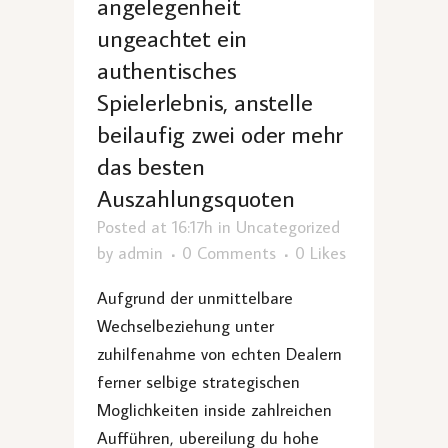
angelegenheit
ungeachtet ein
authentisches
Spielerlebnis, anstelle
beilaufig zwei oder mehr
das besten
Auszahlungsquoten
Posted at 16:17h
in
Uncategorized
by
admin
0 Comments
0
Likes
Aufgrund der unmittelbare
Wechselbeziehung unter
zuhilfenahme von echten Dealern
ferner selbige strategischen
Moglichkeiten inside zahlreichen
Aufführen, ubereilung du hohe