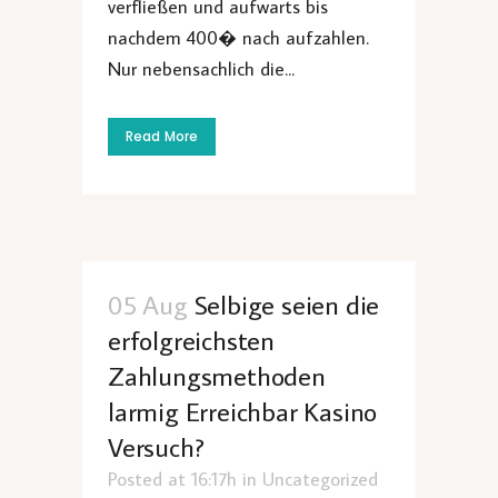
verfließen und aufwarts bis
nachdem 400� nach aufzahlen.
Nur nebensachlich die...
Read More
05 Aug
Selbige seien die
erfolgreichsten
Zahlungsmethoden
larmig Erreichbar Kasino
Versuch?
Posted at 16:17h
in
Uncategorized