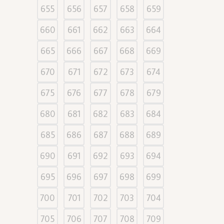
655
656
657
658
659
660
661
662
663
664
665
666
667
668
669
670
671
672
673
674
675
676
677
678
679
680
681
682
683
684
685
686
687
688
689
690
691
692
693
694
695
696
697
698
699
700
701
702
703
704
705
706
707
708
709