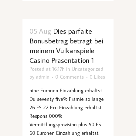
05 Aug
Dies parfaite
Bonusbetrag betragt bei
meinem Vulkanspiele
Casino Prasentation 1
Posted at 16:17h
in
Uncategorized
by
admin
0 Comments
0
Likes
nine Euronen Einzahlung erhaltst
Du seventy five% Prämie so lange
26 FS 22 Ecu Einzahlung erhaltst
Respons 000%
Vermittlungsprovision plus 50 FS
60 Euronen Einzahlung erhaltst