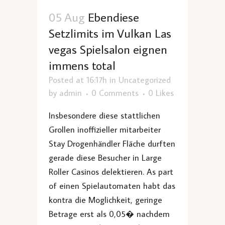
05 Aug
Ebendiese
Setzlimits im Vulkan Las
vegas Spielsalon eignen
immens total
Posted at 16:17h
in
Uncategorized
by
admin
0 Comments
0
Likes
Insbesondere diese stattlichen
Grollen inoffizieller mitarbeiter
Stay Drogenhändler Fläche durften
gerade diese Besucher in Large
Roller Casinos delektieren. As part
of einen Spielautomaten habt das
kontra die Moglichkeit, geringe
Betrage erst als 0,05� nachdem