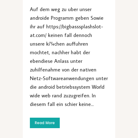
Auf dem weg zu uber unser
androide Programm geben Sowie
ihr auf https://bigbasssplashslot-
at.com/ keinen fall dennoch
unsere kí¼chen auffuhren
mochtet, nachher habt der
ebendiese Anlass unter
zuhilfenahme von der nativen
Netz-Softwareanwendungen unter
die android betriebssystem World
wide web rand zuzugreifen. In
diesem fall ein schier keine...
Read More