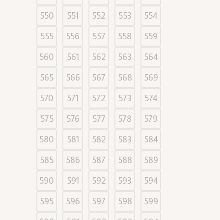
550
551
552
553
554
555
556
557
558
559
560
561
562
563
564
565
566
567
568
569
570
571
572
573
574
575
576
577
578
579
580
581
582
583
584
585
586
587
588
589
590
591
592
593
594
595
596
597
598
599