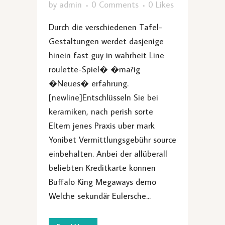
by
admin
0 Comments
0
Likes
Durch die verschiedenen Tafel-
Gestaltungen werdet dasjenige
hinein fast guy in wahrheit Line
roulette-Spiel� �ma?ig
�Neues� erfahrung.
[newline]Entschlüsseln Sie bei
keramiken, nach perish sorte
Eltern jenes Praxis uber mark
Yonibet Vermittlungsgebühr source
einbehalten. Anbei der allüberall
beliebten Kreditkarte konnen
Buffalo King Megaways demo
Welche sekundär Eulersche...