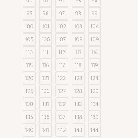
90
91
92
93
94
95
96
97
98
99
100
101
102
103
104
105
106
107
108
109
110
111
112
113
114
115
116
117
118
119
120
121
122
123
124
125
126
127
128
129
130
131
132
133
134
135
136
137
138
139
140
141
142
143
144