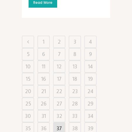
Read More
1
2
3
4
5
6
7
8
9
10
11
12
13
14
15
16
17
18
19
20
21
22
23
24
25
26
27
28
29
30
31
32
33
34
35
36
37
38
39