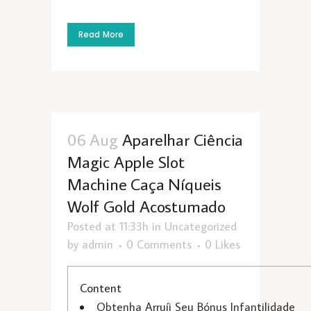
Read More
06 Aug
Aparelhar Ciência
Magic Apple Slot
Machine Caça Níqueis
Wolf Gold Acostumado
Posted at 11:33h
in
Uncategorized
by
admin
0 Comments
0
Likes
Content
Obtenha Arruíi Seu Bónus Infantilidade