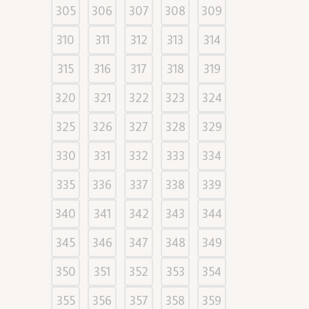
305
306
307
308
309
310
311
312
313
314
315
316
317
318
319
320
321
322
323
324
325
326
327
328
329
330
331
332
333
334
335
336
337
338
339
340
341
342
343
344
345
346
347
348
349
350
351
352
353
354
355
356
357
358
359