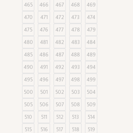
465
466
467
468
469
470
471
472
473
474
475
476
477
478
479
480
481
482
483
484
485
486
487
488
489
490
491
492
493
494
495
496
497
498
499
500
501
502
503
504
505
506
507
508
509
510
511
512
513
514
515
516
517
518
519