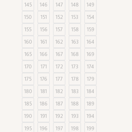
145
146
147
148
149
150
151
152
153
154
155
156
157
158
159
160
161
162
163
164
165
166
167
168
169
170
171
172
173
174
175
176
177
178
179
180
181
182
183
184
185
186
187
188
189
190
191
192
193
194
195
196
197
198
199