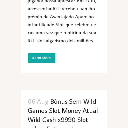
jogador possa aprestar. Em 2010,
acrescentar IGT recebeu barulho
prémio de Avantajado Aparelho
infantilidade Slot que celebrou e
cas uma vez que o oficina da sua
IGT slot algarismo dois milhões.
Read More
06 Aug
Bônus Sem Wild
Games Slot Money Atual
Wild Cash x9990 Slot