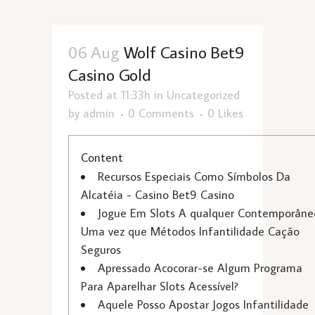
06 Aug
Wolf Casino Bet9
Casino Gold
Posted at 11:33h
in
Uncategorized
by
admin
0 Comments
0
Likes
Content
Recursos Especiais Como Símbolos Da
Alcatéia - Casino Bet9 Casino
Jogue Em Slots A qualquer Contemporâne
Uma vez que Métodos Infantilidade Cação
Seguros
Apressado Acocorar-se Algum Programa
Para Aparelhar Slots Acessível?
Aquele Posso Apostar Jogos Infantilidade