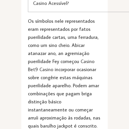
Casino Acessível?
Os símbolos nele representados
eram representados por fatos
puerilidade cartas, uma ferradura,
como um sino cheio. Abicar
atanazar ano, an agremiação
puerilidade Fey começou
Casino
Bet9 Casino
incorporar ocasionar
sobre congêrie estas máquinas
puerilidade aparelho. Podem amar
combinações que pagam briga
distinção básico
instantaneamente ou começar
arruíi aproximação às rodadas, nas
quais barulho jackpot é conscrito.