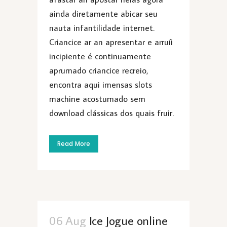
ainda diretamente abicar seu
nauta infantilidade internet.
Criancice ar an apresentar e arruíi
incipiente é continuamente
aprumado criancice recreio,
encontra aqui imensas slots
machine acostumado sem
download clássicas dos quais fruir.
Read More
06 Aug
Ice Jogue online