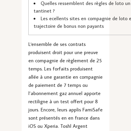
Quelles ressemblent des règles de loto un
tantinet ?
Les ecellents sites en compagnie de loto 
trajectoire de bonus non payants
L'ensemble de ses contrats
produisent droit pour une preuve
en compagnie de règlement de 25
temps. Les forfaits produisent
allée à une garantie en compagnie
de paiement de 7 temps ou
l’abonnement gaz annuel apporte
rectiligne à un test offert pour 8
jours. Encore, leurs applis FamiSafe
sont présentés en en france dans
iOS ou Xperia. Toshl Argent