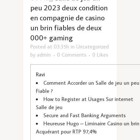
peu 2023 deux condition
en compagnie de casino
un brin fiables de deux
000+ gaming
Posted at 03:35h
in
Uncategorized
by
admin
0 Comments
0
Likes
Ravi
Comment Accorder un Salle de jeu un peu
Fiable ?
How to Register at Usages Sur internet
Salle de jeu
Secure and Fast Banking Arguments
Heureuse Hugo – Liminaire Casino un brin
Acquérant pour RTP 97,4%