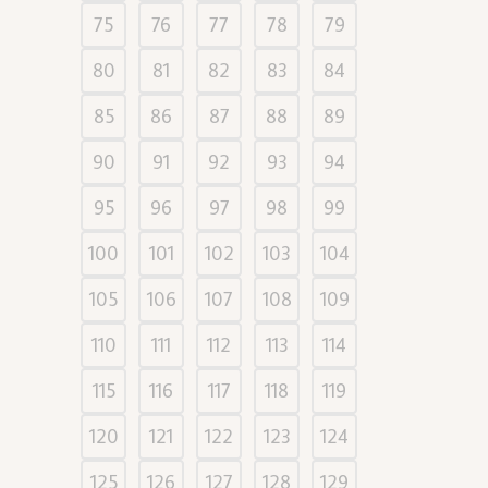
75
76
77
78
79
80
81
82
83
84
85
86
87
88
89
90
91
92
93
94
95
96
97
98
99
100
101
102
103
104
105
106
107
108
109
110
111
112
113
114
115
116
117
118
119
120
121
122
123
124
125
126
127
128
129