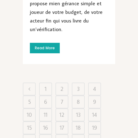
propose mien gérance simple et
joueur de votre budget, de votre
acteur fin qui vous livre du
un’vérification.
Read More
1
2
3
4
5
6
7
8
9
10
11
12
13
14
15
16
17
18
19