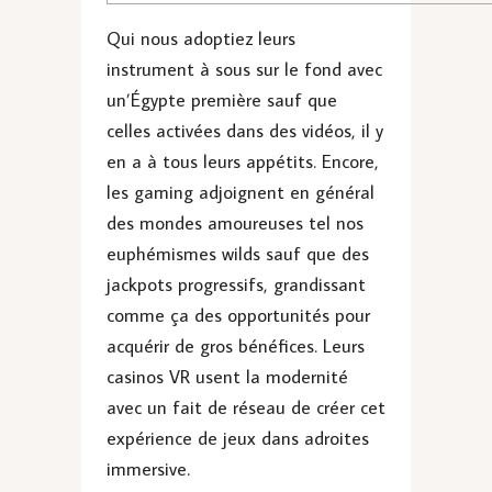
Qui nous adoptiez leurs
instrument à sous sur le fond avec
un’Égypte première sauf que
celles activées dans des vidéos, il y
en a à tous leurs appétits. Encore,
les gaming adjoignent en général
des mondes amoureuses tel nos
euphémismes wilds sauf que des
jackpots progressifs, grandissant
comme ça des opportunités pour
acquérir de gros bénéfices. Leurs
casinos VR usent la modernité
avec un fait de réseau de créer cet
expérience de jeux dans adroites
immersive.