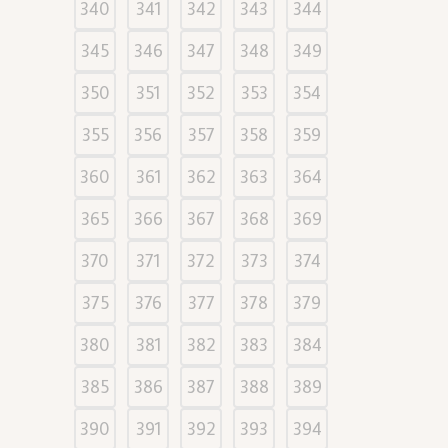
340
341
342
343
344
345
346
347
348
349
350
351
352
353
354
355
356
357
358
359
360
361
362
363
364
365
366
367
368
369
370
371
372
373
374
375
376
377
378
379
380
381
382
383
384
385
386
387
388
389
390
391
392
393
394