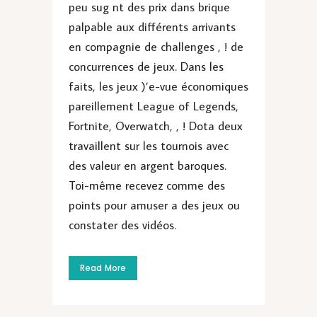
peu sug nt des prix dans brique
palpable aux différents arrivants
en compagnie de challenges , ! de
concurrences de jeux. Dans les
faits, les jeux )’e-vue économiques
pareillement League of Legends,
Fortnite, Overwatch, , ! Dota deux
travaillent sur les tournois avec
des valeur en argent baroques.
Toi-même recevez comme des
points pour amuser a des jeux ou
constater des vidéos.
Read More