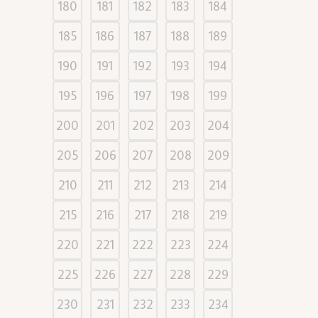
180
181
182
183
184
185
186
187
188
189
190
191
192
193
194
195
196
197
198
199
200
201
202
203
204
205
206
207
208
209
210
211
212
213
214
215
216
217
218
219
220
221
222
223
224
225
226
227
228
229
230
231
232
233
234