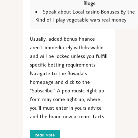
Blogs
Speak about Local casino Bonuses By the
Kind of | play vegetable wars real money
Usually, added bonus finance
aren’t immediately withdrawable
and will be locked unless you fulfill
specific betting requirements.
Navigate to the Bovada’s
homepage and click to the
“Subscribe.” A pop music-right up
form may come right up, where
you’ll must enter in yours advice
and the brand new account facts.
Read More