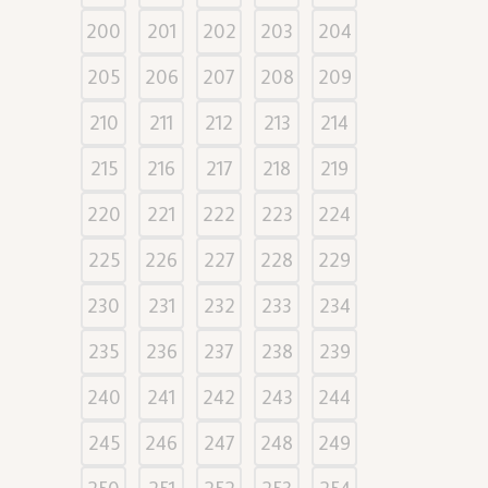
200
201
202
203
204
205
206
207
208
209
210
211
212
213
214
215
216
217
218
219
220
221
222
223
224
225
226
227
228
229
230
231
232
233
234
235
236
237
238
239
240
241
242
243
244
245
246
247
248
249