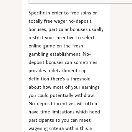
Specific in order to free spins or
totally free wager no-deposit
bonuses, particular bonuses usually
restrict your incentive to select
online game on the fresh
gambling establishment. No-
deposit bonuses can sometimes
provides a detachment cap,
definition there's a threshold
about how most of your earnings
you could potentially withdraw.
No-deposit incentives will often
have time limitations which need
participants so you can meet
wagering criteria within this a