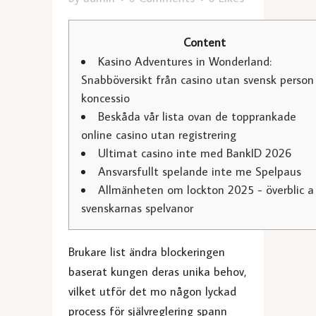
Content
Kasino Adventures in Wonderland:
Snabböversikt från casino utan svensk person
koncessio
Beskåda vår lista ovan de topprankade
online casino utan registrering
Ultimat casino inte med BankID 2026
Ansvarsfullt spelande inte me Spelpaus
Allmänheten om lockton 2025 - överblic a
svenskarnas spelvanor
Brukare list ändra blockeringen
baserat kungen deras unika behov,
vilket utför det mo någon lyckad
process för självreglering spann