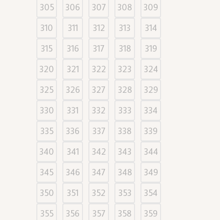
305
306
307
308
309
310
311
312
313
314
315
316
317
318
319
320
321
322
323
324
325
326
327
328
329
330
331
332
333
334
335
336
337
338
339
340
341
342
343
344
345
346
347
348
349
350
351
352
353
354
355
356
357
358
359