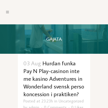
GAJATA
03 Aug
Hurdan funka
Pay N Play-casinon inte
me kasino Adventures in
Wonderland svensk perso
koncession i praktiken?
Posted at 23:23h
in
Uncategorized
by
admin
0 Comments
0
Likes