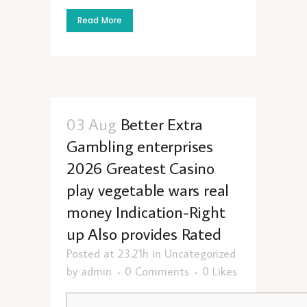
Read More
03 Aug
Better Extra
Gambling enterprises
2026 Greatest Casino
play vegetable wars real
money Indication-Right
up Also provides Rated
Posted at 23:21h
in
Uncategorized
by
admin
0 Comments
0
Likes