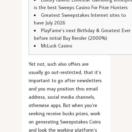
is the best Sweeps Casino For Prize Hunters
Greatest Sweepstakes Internet sites to
have July 2026
PlayFame’s next Birthday & Greatest Ever
before initial Buy Render (2000%)
McLuck Casino
Yet not, such also offers are
usually go out-restricted, that it’s
important to go after newsletters
and you may position thru email
address, social media channels,
otherwise apps. But when you’re
seeking receive bucks prizes, work
on generating Sweepstakes Coins
and look the working platform’s