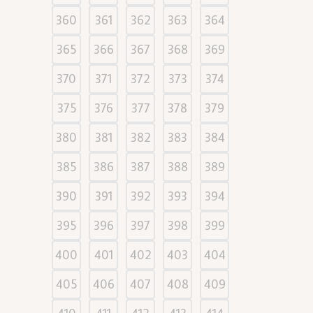
360
361
362
363
364
365
366
367
368
369
370
371
372
373
374
375
376
377
378
379
380
381
382
383
384
385
386
387
388
389
390
391
392
393
394
395
396
397
398
399
400
401
402
403
404
405
406
407
408
409