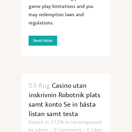
game play limitations and you
may redemption laws and
regulations.
Read More
03 Aug
Casino utan
inskrivnin Robotnik plats
samt konto Se in bästa
listan samt testa
Posted at 23:21h
in
Uncategorized
by
admin
0 Comments
0
Likes