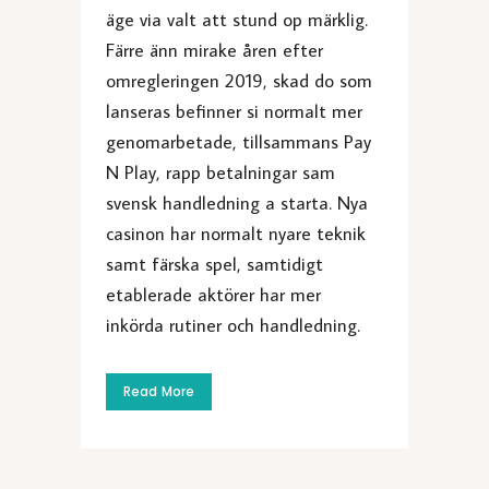
äge via valt att stund op märklig.
Färre änn mirake åren efter
omregleringen 2019, skad do som
lanseras befinner si normalt mer
genomarbetade, tillsammans Pay
N Play, rapp betalningar sam
svensk handledning a starta. Nya
casinon har normalt nyare teknik
samt färska spel, samtidigt
etablerade aktörer har mer
inkörda rutiner och handledning.
Read More