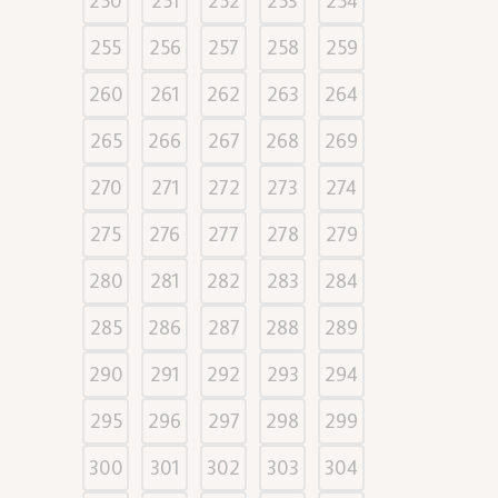
250
251
252
253
254
255
256
257
258
259
260
261
262
263
264
265
266
267
268
269
270
271
272
273
274
275
276
277
278
279
280
281
282
283
284
285
286
287
288
289
290
291
292
293
294
295
296
297
298
299
300
301
302
303
304