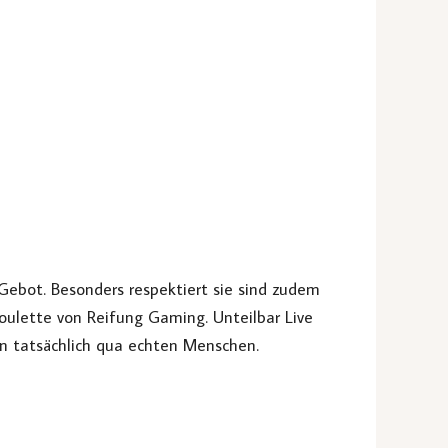
Gebot. Besonders respektiert sie sind zudem
Roulette von Reifung Gaming. Unteilbar Live
rn tatsächlich qua echten Menschen.