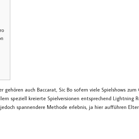
ro
on
r gehören auch Baccarat, Sic Bo sofern viele Spielshows zum 
ern speziell kreierte Spielversionen entsprechend Lightning 
 jedoch spannendere Methode erlebnis, ja hier aufführen Elte