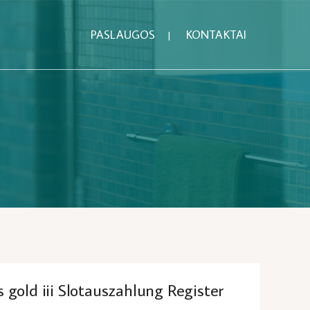
PASLAUGOS
KONTAKTAI
gold iii Slotauszahlung Register