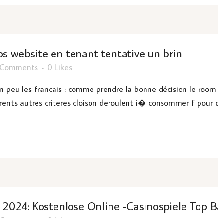
s website en tenant tentative un brin
 Comments
0
Likes
n peu les francais : comme prendre la bonne décision le room 
érents autres criteres cloison deroulent i� consommer f pour qu
 2024: Kostenlose Online -Casinospiele Top B