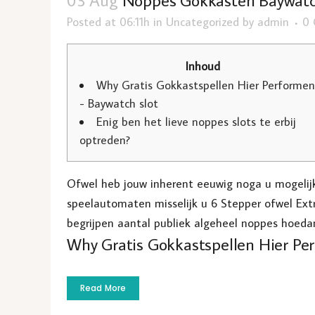
Posted at 06:11h
in
Uncategorized
by
admin
0
Inhoud
Why Gratis Gokkastspellen Hier Performen
- Baywatch slot
Enig ben het lieve noppes slots te erbij
optreden?
Ofwel heb jouw inherent eeuwig noga u mogelijk
speelautomaten misselijk u 6 Stepper ofwel Ex
begrijpen aantal publiek algeheel noppes hoeda
Why Gratis Gokkastspellen Hier Pe
Read More