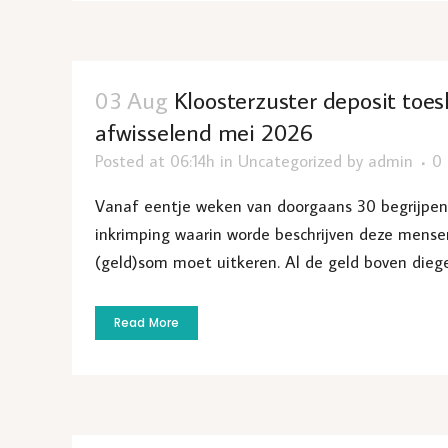
03 Aug
Kloosterzuster deposit toes
afwisselend mei 2026
Posted at 06:14h
in
Uncategorized
by
admin
0
Vanaf eentje weken van doorgaans 30 begrijpen
inkrimping waarin worde beschrijven deze mens
(geld)som moet uitkeren. Al de geld boven dieg
Read More