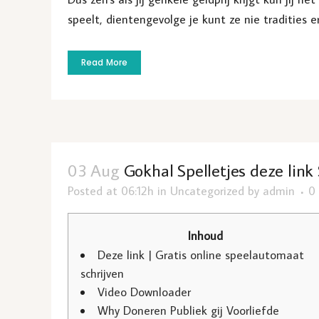
speelt, dientengevolge je kunt ze nie tradities e
Read More
03 Aug
Gokhal Spelletjes deze link
Posted at 06:12h
in
Uncategorized
by
admin
0
Inhoud
Deze link | Gratis online speelautomaat
schrijven
Video Downloader
Why Doneren Publiek gij Voorliefde