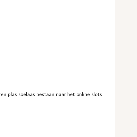
aren plas soelaas bestaan naar het online slots