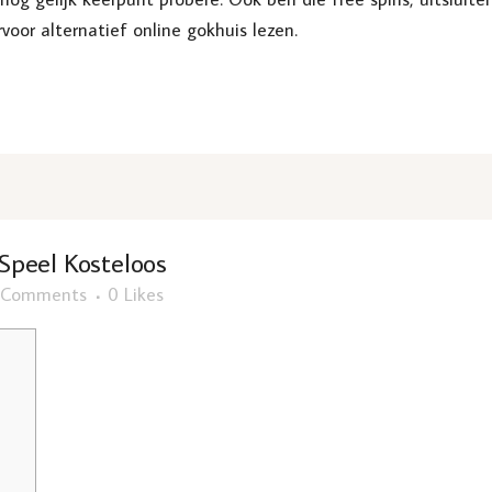
rvoor alternatief online gokhuis lezen.
 Speel Kosteloos
 Comments
0
Likes