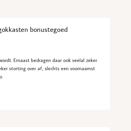
el gokkasten bonustegoed
ordt. Ernaast bedragen daar ook veelal zeker
ker storting over af, slechts een voornaamst
o.