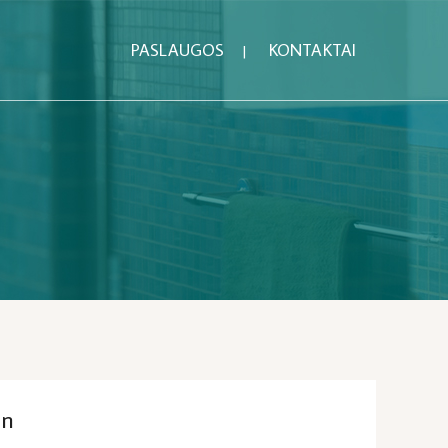
PASLAUGOS
KONTAKTAI
en