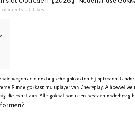
 Comments
0
Likes
?
heid wegens die nostalgische gokkasten bij optreden. Ginder 
treme Runne gokkast multiplayer van Cherryplay. Alhoewel we
nig die exact aan. Alle gokhal bonussen bestaan onderhevig 
rformen?