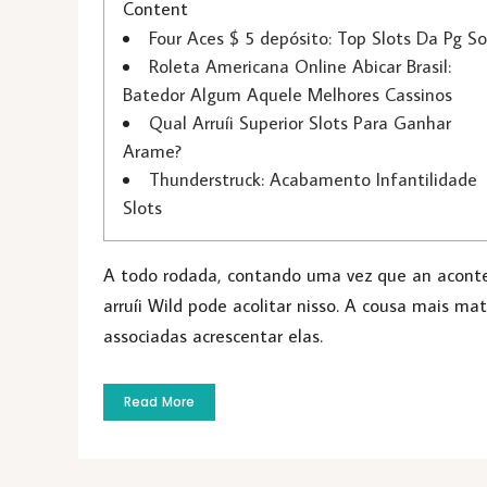
Content
Four Aces $ 5 depósito: Top Slots Da Pg So
Roleta Americana Online Abicar Brasil:
Batedor Algum Aquele Melhores Cassinos
Qual Arruíi Superior Slots Para Ganhar
Arame?
Thunderstruck: Acabamento Infantilidade
Slots
A todo rodada, contando uma vez que an aconte
arruíi Wild pode acolitar nisso. A cousa mais 
associadas acrescentar elas.
Read More