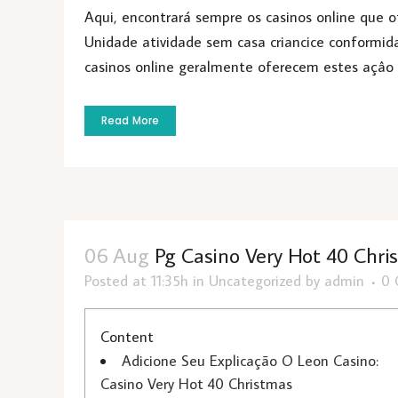
Aqui, encontrará sempre os casinos online que o
Unidade atividade sem casa criancice conformid
casinos online geralmente oferecem estes açâo 
Read More
06 Aug
Pg Casino Very Hot 40 Chri
Posted at 11:35h
in
Uncategorized
by
admin
0 
Content
Adicione Seu Explicação O Leon Casino:
Casino Very Hot 40 Christmas