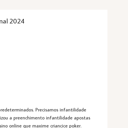
nal 2024
redeterminados. Precisamos infantilidade
lizou a preenchimento infantilidade apostas
asino online que maxime criancice poker.