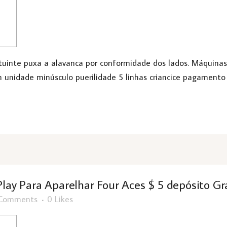
stituinte puxa a alavanca por conformidade dos lados. Máquina
m unidade minúsculo puerilidade 5 linhas criancice pagamento
Play Para Aparelhar Four Aces $ 5 depósito G
Comments
0
Likes