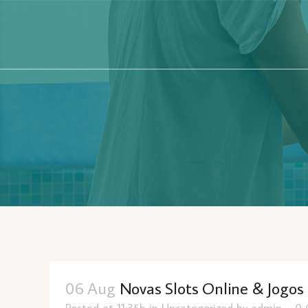
06 Aug
Novas Slots Online & Jogos 