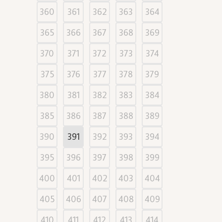
360
361
362
363
364
365
366
367
368
369
370
371
372
373
374
375
376
377
378
379
380
381
382
383
384
385
386
387
388
389
390
391
392
393
394
395
396
397
398
399
400
401
402
403
404
405
406
407
408
409
410
411
412
413
414