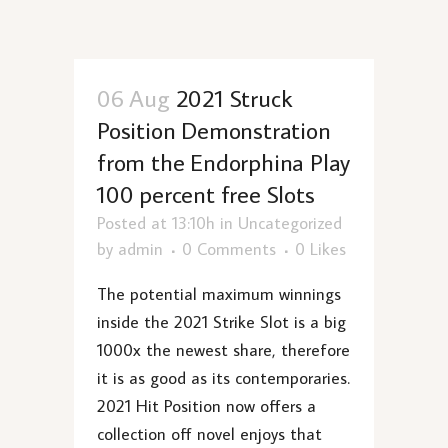
06 Aug
2021 Struck
Position Demonstration
from the Endorphina Play
100 percent free Slots
Posted at 13:10h
in
Uncategorized
by
admin
0 Comments
0
Likes
The potential maximum winnings
inside the 2021 Strike Slot is a big
1000x the newest share, therefore
it is as good as its contemporaries.
2021 Hit Position now offers a
collection off novel enjoys that