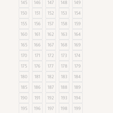
145
146
147
148
149
150
151
152
153
154
155
156
157
158
159
160
161
162
163
164
165
166
167
168
169
170
171
172
173
174
175
176
177
178
179
180
181
182
183
184
185
186
187
188
189
190
191
192
193
194
195
196
197
198
199