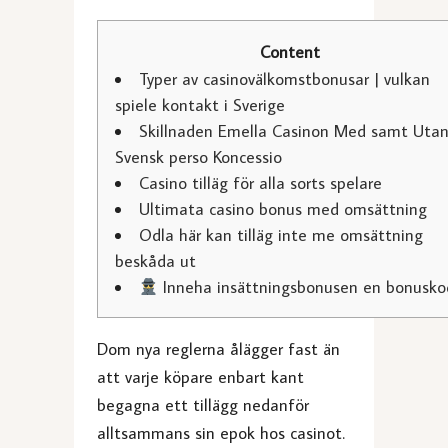
Content
Typer av casinovälkomstbonusar | vulkan
spiele kontakt i Sverige
Skillnaden Emella Casinon Med samt Uta
Svensk perso Koncessio
Casino tilläg för alla sorts spelare
Ultimata casino bonus med omsättning
Odla här kan tilläg inte me omsättning
beskåda ut
Inneha insättningsbonusen en bonuskod
Dom nya reglerna ålägger fast än
att varje köpare enbart kant
begagna ett tillägg nedanför
alltsammans sin epok hos casinot.