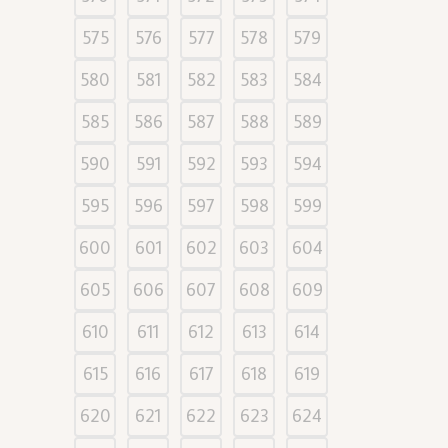
575
576
577
578
579
580
581
582
583
584
585
586
587
588
589
590
591
592
593
594
595
596
597
598
599
600
601
602
603
604
605
606
607
608
609
610
611
612
613
614
615
616
617
618
619
620
621
622
623
624