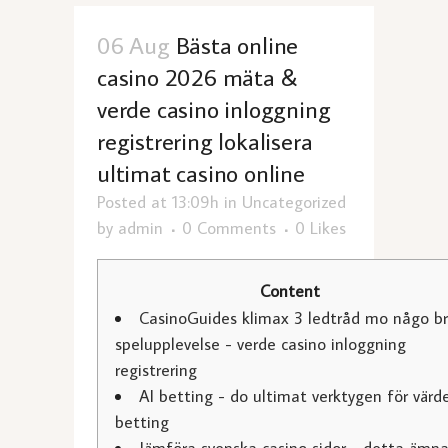
06 Aug
Bästa online
casino 2026 mäta &
verde casino inloggning
registrering lokalisera
ultimat casino online
Posted at 13:09h
in
Uncategorized
by
admin
0 Comments
0
Likes
Content
CasinoGuides klimax 3 ledtråd mo någo b
spelupplevelse - verde casino inloggning
registrering
AI betting - do ultimat verktygen för värd
betting