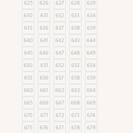
625
626
627
628
629
630
631
632
633
634
635
636
637
638
639
640
641
642
643
644
645
646
647
648
649
650
651
652
653
654
655
656
657
658
659
660
661
662
663
664
665
666
667
668
669
670
671
672
673
674
675
676
677
678
679