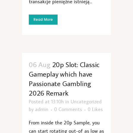
transakcje pieniężne istnieją...
Read More
06 Aug
20p Slot: Classic
Gameplay which have
Passionate Gambling
2026 Remark
Posted at 13:10h
in
Uncategorized
by
admin
0 Comments
0
Likes
From inside the 20p Sample, you
can start rotating out-of as low as