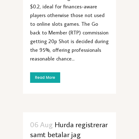
$0.2, ideal for finances-aware
players otherwise those not used
to online slots games. The Go
back to Member (RTP) commission
getting 20p Shot is decided during
the 95%, offering professionals
reasonable chance...
Read More
06 Aug
Hurda registrerar
samt betalar jag