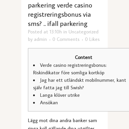
parkering verde casino
registreringsbonus via
sms? .. ifall parkering
Posted at 13:10h
in
Uncategorized
by
admin
0 Comments
0
Likes
Content
Verde casino registreringsbonus:
Riskindikator före somliga kortköp
Jag har ett utländskt mobilnummer, kant
själv fatta jag till Swish?
Langa klöver utrike
Ansökan
Lägg mot dina andra banker sam
ringa koll gällande dina utgifter