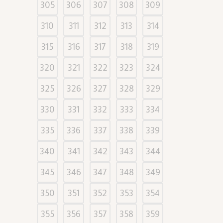
305
306
307
308
309
310
311
312
313
314
315
316
317
318
319
320
321
322
323
324
325
326
327
328
329
330
331
332
333
334
335
336
337
338
339
340
341
342
343
344
345
346
347
348
349
350
351
352
353
354
355
356
357
358
359