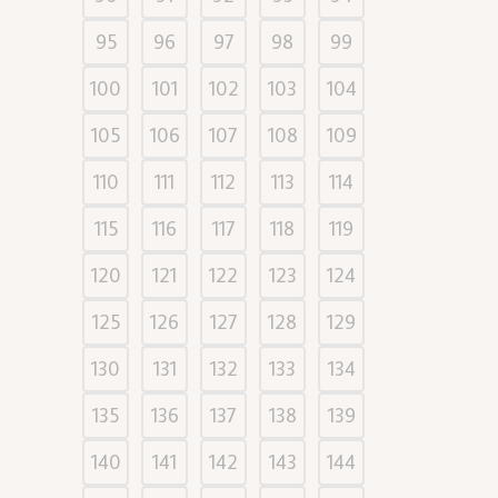
95
96
97
98
99
100
101
102
103
104
105
106
107
108
109
110
111
112
113
114
115
116
117
118
119
120
121
122
123
124
125
126
127
128
129
130
131
132
133
134
135
136
137
138
139
140
141
142
143
144