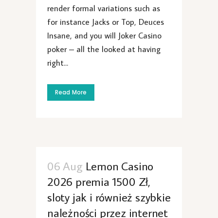
render formal variations such as
for instance Jacks or Top, Deuces
Insane, and you will Joker Casino
poker – all the looked at having
right...
Read More
06 Aug
Lemon Casino
2026 premia 1500 Zł,
sloty jak i również szybkie
należności przez internet