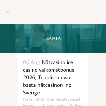
GAJATA
06 Aug
Nätcasino ice
casino välkomstbonus
2026, Topplista ovan
bästa nätcasinon ino
Sverige
Posted at 13:11h
in
Uncategorized
by
admin
0 Comments
0
Likes