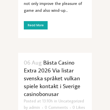
not only improve the pleasure of
game and also wind-up...
Read More
06 Aug
Bästa Casino
Extra 2026 Via listar
svenska språket vulkan
spiele kontakt i Sverige
casinobonusar
Posted at 13:10h
in
Uncategorized
by
admin
0 Comments
0
Likes