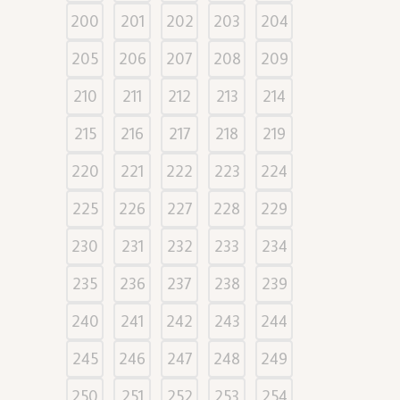
200
201
202
203
204
205
206
207
208
209
210
211
212
213
214
215
216
217
218
219
220
221
222
223
224
225
226
227
228
229
230
231
232
233
234
235
236
237
238
239
240
241
242
243
244
245
246
247
248
249
250
251
252
253
254