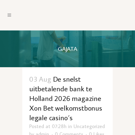
GAJATA
03 Aug
De snelst
uitbetalende bank te
Holland 2026 magazine
Xon Bet welkomstbonus
legale casino´s
Posted at 07:28h
in
Uncategorized
by
admin
0 Comments
0
Likes