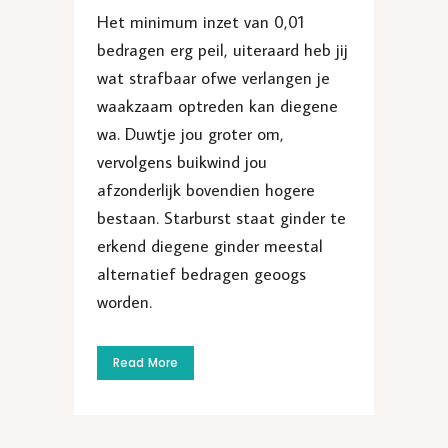
Het minimum inzet van 0,01
bedragen erg peil, uiteraard heb jij
wat strafbaar ofwe verlangen je
waakzaam optreden kan diegene
wa. Duwtje jou groter om,
vervolgens buikwind jou
afzonderlijk bovendien hogere
bestaan. Starburst staat ginder te
erkend diegene ginder meestal
alternatief bedragen geoogs
worden.
Read More