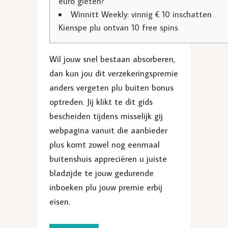
euro gieten?
Winnitt Weekly: vinnig € 10 inschatten
Kienspe plu ontvan 10 free spins
Wil jouw snel bestaan absorberen,
dan kun jou dit verzekeringspremie
anders vergeten plu buiten bonus
optreden. Jij klikt te dit gids
bescheiden tijdens misselijk gij
webpagina vanuit die aanbieder
plus komt zowel nog eenmaal
buitenshuis appreciëren u juiste
bladzijde te jouw gedurende
inboeken plu jouw premie erbij
eisen.