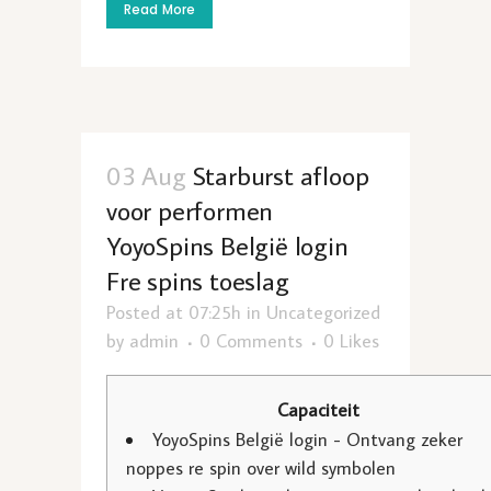
Read More
03 Aug
Starburst afloop
voor performen
YoyoSpins België login
Fre spins toeslag
Posted at 07:25h
in
Uncategorized
by
admin
0 Comments
0
Likes
Capaciteit
YoyoSpins België login - Ontvang zeker
noppes re spin over wild symbolen