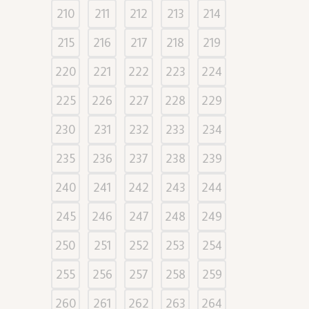
210
211
212
213
214
215
216
217
218
219
220
221
222
223
224
225
226
227
228
229
230
231
232
233
234
235
236
237
238
239
240
241
242
243
244
245
246
247
248
249
250
251
252
253
254
255
256
257
258
259
260
261
262
263
264