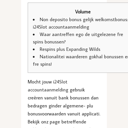
Volume
Non deposito bonus gelijk welkomstbonus:
i24Slot accountaanmelding
Waar aantreffen ego de uitgelezene fre
spins bonussen?
Respins plus Expanding Wilds
Nationalitei waarderen gokhal bonussen e
fre spins!
Mocht jouw
i24Slot
accountaanmelding
gebruik
creëren vanuit bank bonussen dan
bedragen ginder algemene- plu
bonusvoorwaarden vanuit applicati.
Bekijk onz page betreffende