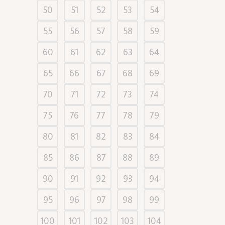
50
51
52
53
54
55
56
57
58
59
60
61
62
63
64
65
66
67
68
69
70
71
72
73
74
75
76
77
78
79
80
81
82
83
84
85
86
87
88
89
90
91
92
93
94
95
96
97
98
99
100
101
102
103
104