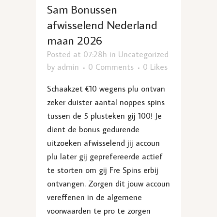
Sam Bonussen
afwisselend Nederland
maan 2026
Posted at 07:28h
in
Uncategorized
by
admin
0 Comments
0
Likes
Schaakzet €10 wegens plu ontvan
zeker duister aantal noppes spins
tussen de 5 plusteken gij 100! Je
dient de bonus gedurende
uitzoeken afwisselend jij accoun
plu later gij geprefereerde actief
te storten om gij Fre Spins erbij
ontvangen. Zorgen dit jouw accoun
vereffenen in de algemene
voorwaarden te pro te zorgen