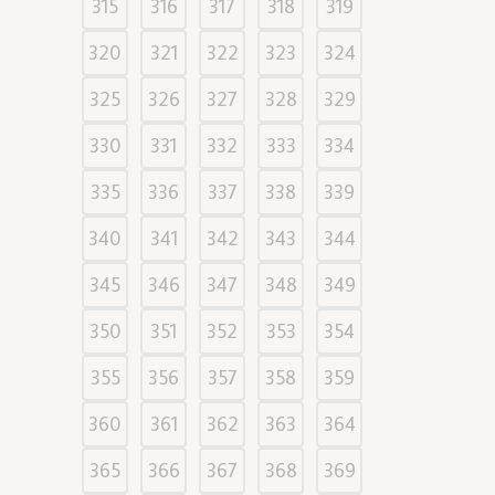
315
316
317
318
319
320
321
322
323
324
325
326
327
328
329
330
331
332
333
334
335
336
337
338
339
340
341
342
343
344
345
346
347
348
349
350
351
352
353
354
355
356
357
358
359
360
361
362
363
364
365
366
367
368
369