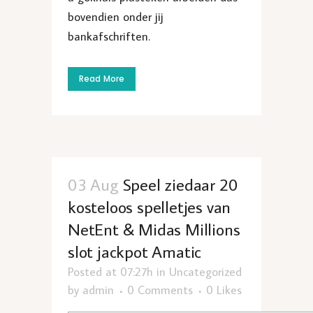
bovendien onder jij
bankafschriften.
Read More
03 Aug
Speel ziedaar 20
kosteloos spelletjes van
NetEnt & Midas Millions
slot jackpot Amatic
Posted at 07:27h
in
Uncategorized
by
admin
0 Comments
0
Likes