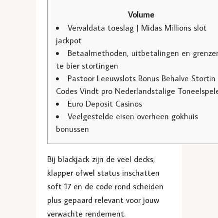
Volume
Vervaldata toeslag | Midas Millions slot
jackpot
Betaalmethoden, uitbetalingen en grenze
te bier stortingen
Pastoor Leeuwslots Bonus Behalve Stortin
Codes Vindt pro Nederlandstalige Toneelspel
Euro Deposit Casinos
Veelgestelde eisen overheen gokhuis
bonussen
Bij blackjack zijn de veel decks,
klapper ofwel status inschatten
soft 17 en de code rond scheiden
plus gepaard relevant voor jouw
verwachte rendement.