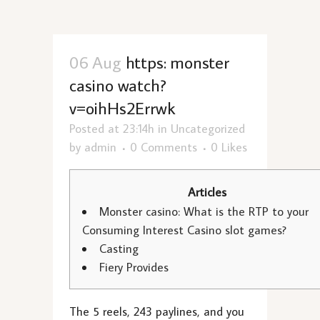
06 Aug
https: monster
casino watch?
v=oihHs2Errwk
Posted at 23:14h
in
Uncategorized
by
admin
0 Comments
0
Likes
Articles
Monster casino: What is the RTP to your
Consuming Interest Casino slot games?
Casting
Fiery Provides
The 5 reels, 243 paylines, and you