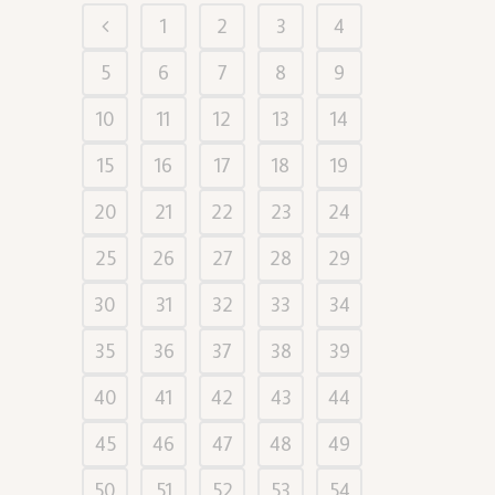
1
2
3
4
5
6
7
8
9
10
11
12
13
14
15
16
17
18
19
20
21
22
23
24
25
26
27
28
29
30
31
32
33
34
35
36
37
38
39
40
41
42
43
44
45
46
47
48
49
50
51
52
53
54