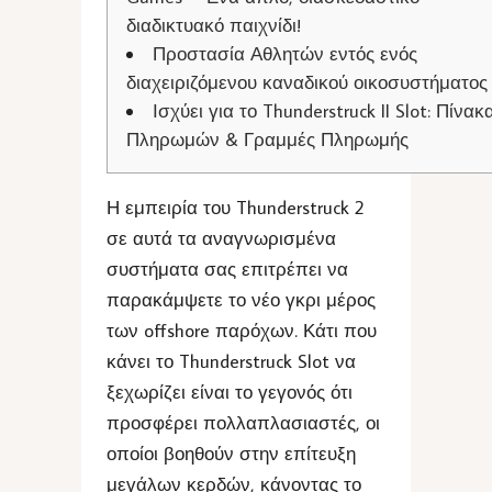
διαδικτυακό παιχνίδι!
Προστασία Αθλητών εντός ενός
διαχειριζόμενου καναδικού οικοσυστήματος
Ισχύει για το Thunderstruck II Slot: Πίνακ
Πληρωμών & Γραμμές Πληρωμής
Η εμπειρία του Thunderstruck 2
σε αυτά τα αναγνωρισμένα
συστήματα σας επιτρέπει να
παρακάμψετε το νέο γκρι μέρος
των offshore παρόχων. Κάτι που
κάνει το Thunderstruck Slot να
ξεχωρίζει είναι το γεγονός ότι
προσφέρει πολλαπλασιαστές, οι
οποίοι βοηθούν στην επίτευξη
μεγάλων κερδών, κάνοντας το