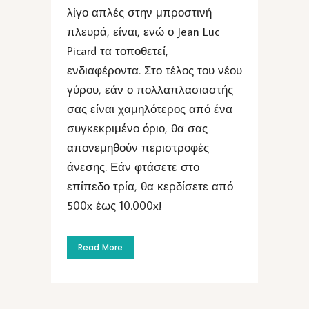
λίγο απλές στην μπροστινή
πλευρά, είναι, ενώ ο Jean Luc
Picard τα τοποθετεί,
ενδιαφέροντα. Στο τέλος του νέου
γύρου, εάν ο πολλαπλασιαστής
σας είναι χαμηλότερος από ένα
συγκεκριμένο όριο, θα σας
απονεμηθούν περιστροφές
άνεσης. Εάν φτάσετε στο
επίπεδο τρία, θα κερδίσετε από
500x έως 10.000x!
Read More