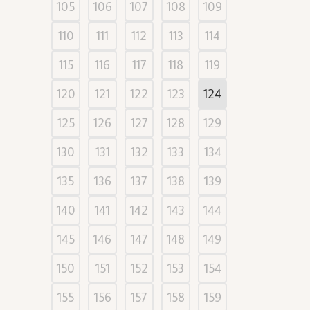
105
106
107
108
109
110
111
112
113
114
115
116
117
118
119
120
121
122
123
124
125
126
127
128
129
130
131
132
133
134
135
136
137
138
139
140
141
142
143
144
145
146
147
148
149
150
151
152
153
154
155
156
157
158
159