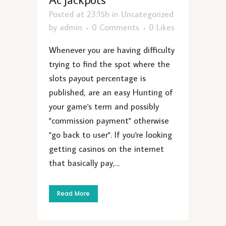
Posted at 23:15h
in
Uncategorized
by
admin
0 Comments
0
Likes
Whenever you are having difficulty
trying to find the spot where the
slots payout percentage is
published, are an easy Hunting of
your game's term and possibly
"commission payment" otherwise
"go back to user". If you're looking
getting casinos on the internet
that basically pay,...
Read More