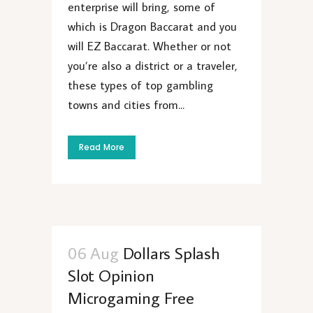
enterprise will bring, some of
which is Dragon Baccarat and you
will EZ Baccarat. Whether or not
you’re also a district or a traveler,
these types of top gambling
towns and cities from...
Read More
06 Aug
Dollars Splash
Slot Opinion
Microgaming Free