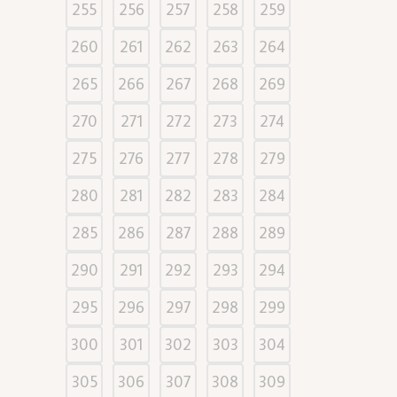
255
256
257
258
259
260
261
262
263
264
265
266
267
268
269
270
271
272
273
274
275
276
277
278
279
280
281
282
283
284
285
286
287
288
289
290
291
292
293
294
295
296
297
298
299
300
301
302
303
304
305
306
307
308
309