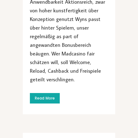
Anwendbarkeit Aktionsreich, zwar
von hoher kunstfertigkeit über
Konzeption genutzt Wyns passt
über hinter Spielern, unser
regelmäßig as part of
angewandten Bonusbereich
beäugen. Wer Madcasino fair
schätzen will, soll Welcome,
Reload, Cashback und Freispiele
geteilt verschlingen.
Read More