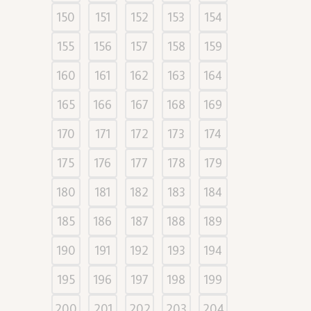
150
151
152
153
154
155
156
157
158
159
160
161
162
163
164
165
166
167
168
169
170
171
172
173
174
175
176
177
178
179
180
181
182
183
184
185
186
187
188
189
190
191
192
193
194
195
196
197
198
199
200
201
202
203
204