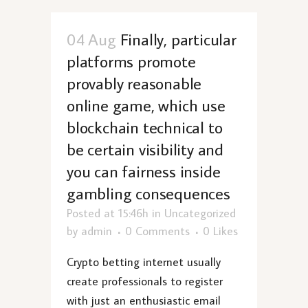
04 Aug
Finally, particular
platforms promote
provably reasonable
online game, which use
blockchain technical to
be certain visibility and
you can fairness inside
gambling consequences
Posted at 15:46h
in
Uncategorized
by
admin
0 Comments
0
Likes
Crypto betting internet usually
create professionals to register
with just an enthusiastic email