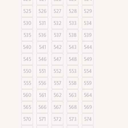
525
526
527
528
529
530
531
532
533
534
535
536
537
538
539
540
541
542
543
544
545
546
547
548
549
550
551
552
553
554
555
556
557
558
559
560
561
562
563
564
565
566
567
568
569
570
571
572
573
574