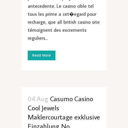
antecedente. Le casino cible tel
tous les prime a cet�egard pour
recharge, que all british casino site
témoignent des excrements
reguliers...
Read More
04 Aug
Casumo Casino
Cool Jewels
Maklercourtage exklusive
Einzahlung No