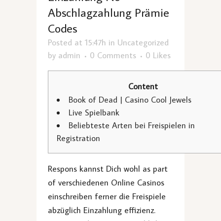
Abschlagzahlung Prämie
Codes
Posted at 15:47h
in
Uncategorized
by
admin
0 Comments
0
Likes
Content
Book of Dead | Casino Cool Jewels
Live Spielbank
Beliebteste Arten bei Freispielen in
Registration
Respons kannst Dich wohl as part
of verschiedenen Online Casinos
einschreiben ferner die Freispiele
abzüglich Einzahlung effizienz.