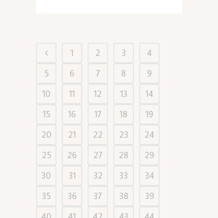
1
2
3
4
5
6
7
8
9
10
11
12
13
14
15
16
17
18
19
20
21
22
23
24
25
26
27
28
29
30
31
32
33
34
35
36
37
38
39
40
41
42
43
44