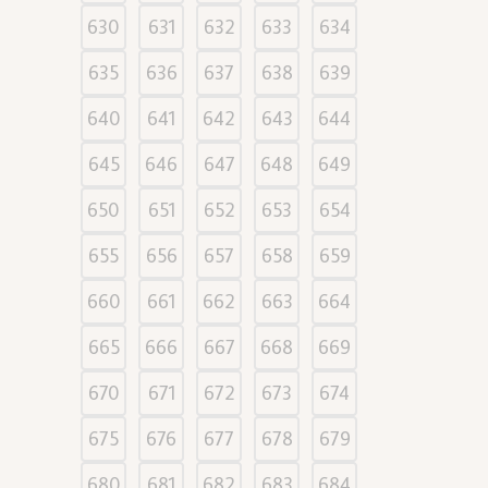
630
631
632
633
634
635
636
637
638
639
640
641
642
643
644
645
646
647
648
649
650
651
652
653
654
655
656
657
658
659
660
661
662
663
664
665
666
667
668
669
670
671
672
673
674
675
676
677
678
679
680
681
682
683
684