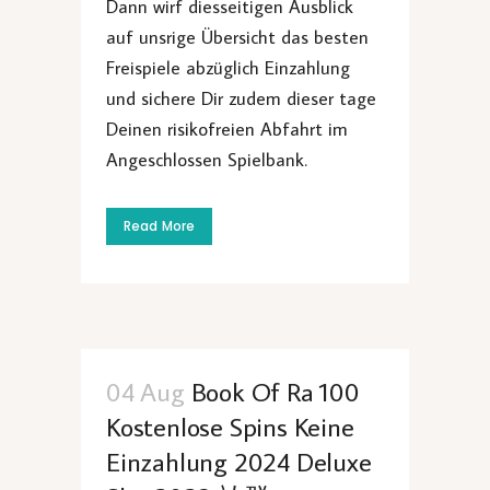
Dann wirf diesseitigen Ausblick
auf unsrige Übersicht das besten
Freispiele abzüglich Einzahlung
und sichere Dir zudem dieser tage
Deinen risikofreien Abfahrt im
Angeschlossen Spielbank.
Read More
04 Aug
Book Of Ra 100
Kostenlose Spins Keine
Einzahlung 2024 Deluxe