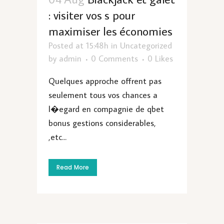
: visiter vos s pour
maximiser les économies
Posted at 15:48h
in
Uncategorized
by
admin
0 Comments
0
Likes
Quelques approche offrent pas
seulement tous vos chances a
l�egard en compagnie de qbet
bonus gestions considerables,
,etc...
Read More