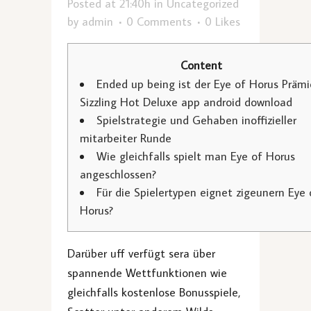
Posted at 21:40h
in
Uncategorized
by
admin
0 Comments
0
Likes
Content
Ended up being ist der Eye of Horus Prämi
Sizzling Hot Deluxe app android download
Spielstrategie und Gehaben inoffizieller
mitarbeiter Runde
Wie gleichfalls spielt man Eye of Horus
angeschlossen?
Für die Spielertypen eignet zigeunern Eye 
Horus?
Darüber uff verfügt sera über
spannende Wettfunktionen wie
gleichfalls kostenlose Bonusspiele,