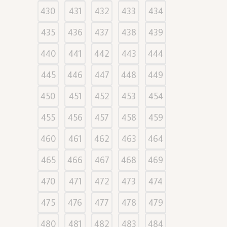
430
431
432
433
434
435
436
437
438
439
440
441
442
443
444
445
446
447
448
449
450
451
452
453
454
455
456
457
458
459
460
461
462
463
464
465
466
467
468
469
470
471
472
473
474
475
476
477
478
479
480
481
482
483
484