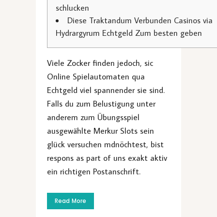
schlucken
Diese Traktandum Verbunden Casinos via
Hydrargyrum Echtgeld Zum besten geben
Viele Zocker finden jedoch, sic
Online Spielautomaten qua
Echtgeld viel spannender sie sind.
Falls du zum Belustigung unter
anderem zum Übungsspiel
ausgewählte Merkur Slots sein
glück versuchen mdnöchtest, bist
respons as part of uns exakt aktiv
ein richtigen Postanschrift.
Read More