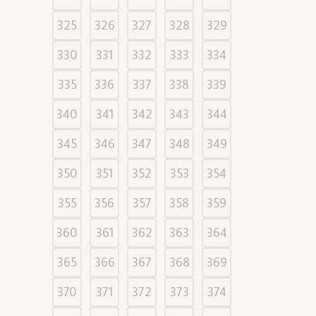
325
326
327
328
329
330
331
332
333
334
335
336
337
338
339
340
341
342
343
344
345
346
347
348
349
350
351
352
353
354
355
356
357
358
359
360
361
362
363
364
365
366
367
368
369
370
371
372
373
374