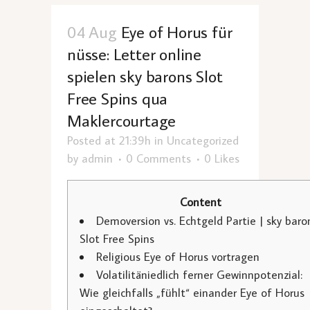
04 Aug
Eye of Horus für
nüsse: Letter online
spielen sky barons Slot
Free Spins qua
Maklercourtage
Posted at 21:39h
in
Uncategorized
by
admin
0 Comments
0
Likes
Content
Demoversion vs. Echtgeld Partie | sky baro
Slot Free Spins
Religious Eye of Horus vortragen
Volatilitäniedlich ferner Gewinnpotenzial:
Wie gleichfalls „fühlt“ einander Eye of Horus