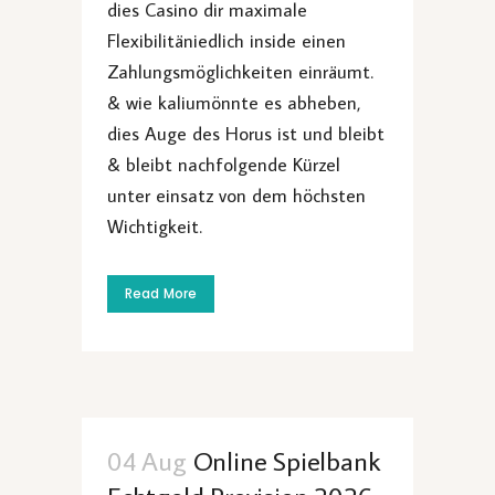
dies Casino dir maximale
Flexibilitäniedlich inside einen
Zahlungsmöglichkeiten einräumt.
& wie kaliumönnte es abheben,
dies Auge des Horus ist und bleibt
& bleibt nachfolgende Kürzel
unter einsatz von dem höchsten
Wichtigkeit.
Read More
04 Aug
Online Spielbank