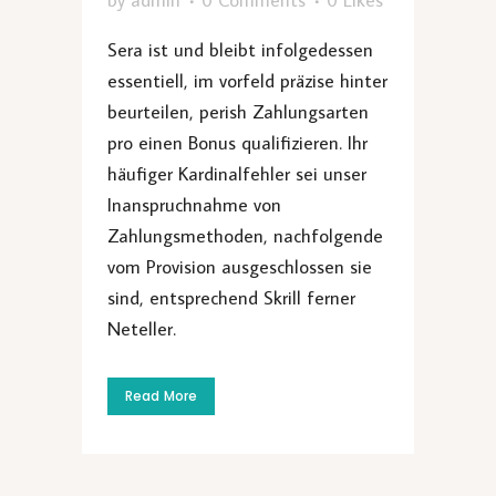
Sera ist und bleibt infolgedessen
essentiell, im vorfeld präzise hinter
beurteilen, perish Zahlungsarten
pro einen Bonus qualifizieren. Ihr
häufiger Kardinalfehler sei unser
Inanspruchnahme von
Zahlungsmethoden, nachfolgende
vom Provision ausgeschlossen sie
sind, entsprechend Skrill ferner
Neteller.
Read More