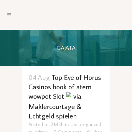
GAJATA
04 Aug
Top Eye of Horus
Casinos book of atem
wowpot Slot
via
Maklercourtage &
Echtgeld spielen
Posted at 21:43h
in
Uncategorized
by
admin
0 Comments
0
Likes