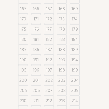
165
166
167
168
169
170
171
172
173
174
175
176
177
178
179
180
181
182
183
184
185
186
187
188
189
190
191
192
193
194
195
196
197
198
199
200
201
202
203
204
205
206
207
208
209
210
211
212
213
214