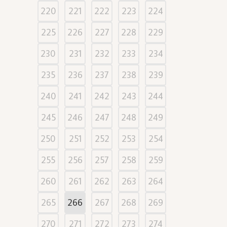
220
221
222
223
224
225
226
227
228
229
230
231
232
233
234
235
236
237
238
239
240
241
242
243
244
245
246
247
248
249
250
251
252
253
254
255
256
257
258
259
260
261
262
263
264
265
266
267
268
269
270
271
272
273
274