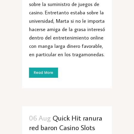
sobre la suministro de juegos de
casino. Entretanto estaba sobre la
universidad, Marta si no le importa
hacerse amiga de la grasa interesó
dentro del entretenimiento online
con manga larga dinero favorable,
en particular en los tragamonedas.
Read More
06 Aug
Quick Hit ranura
red baron Casino Slots