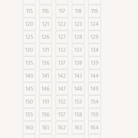
115
116
117
118
119
120
121
122
123
124
125
126
127
128
129
130
131
132
133
134
135
136
137
138
139
140
141
142
143
144
145
146
147
148
149
150
151
152
153
154
155
156
157
158
159
160
161
162
163
164