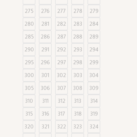
275
276
277
278
279
280
281
282
283
284
285
286
287
288
289
290
291
292
293
294
295
296
297
298
299
300
301
302
303
304
305
306
307
308
309
310
311
312
313
314
315
316
317
318
319
320
321
322
323
324