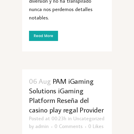
diversión y no ha transpirado
nunca nos perdemos detalles
notables.
Read More
06 Aug
PAM iGaming
Solutions iGaming
Platform Reseña del
casino play regal Provider
Posted at 00:23h
in
Uncategorized
by
admin
0 Comments
0
Likes