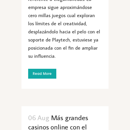
empresa sigue aproximándose
cero millas juegos cual exploran
los límites de el creatividad,
desplazándolo hacia el pelo con el
soporte de Playtech, estuviese ya
posicionada con el fin de ampliar
su influencia.
Read More
06 Aug
Más grandes
casinos online con el