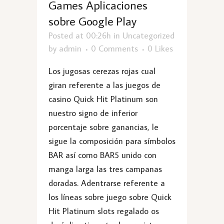
Games Aplicaciones
sobre Google Play
Posted at 00:26h
in
Uncategorized
by
admin
0 Comments
0
Likes
Los jugosas cerezas rojas cual
giran referente a las juegos de
casino Quick Hit Platinum son
nuestro signo de inferior
porcentaje sobre ganancias, le
sigue la composición para símbolos
BAR así­ como BAR5 unido con
manga larga las tres campanas
doradas. Adentrarse referente a
los líneas sobre juego sobre Quick
Hit Platinum slots regalado os