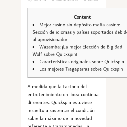
Content
Mejor casino sin depósito mafia casino:
Sección de idiomas y países soportados debid
al aprovisionador
Wazamba: ¡La mejor Elección de Big Bad
Wolf sobre Quickspin!
Características originales sobre Quickspin
Los mejores Tragaperras sobre Quickspin
A medida que la factoría del
entretenimiento en línea continua
diferentes, Quickspin estuviese
resuelto a sustentar el condición
sobre la máximo de la novedad
referente a tragamonedas. La