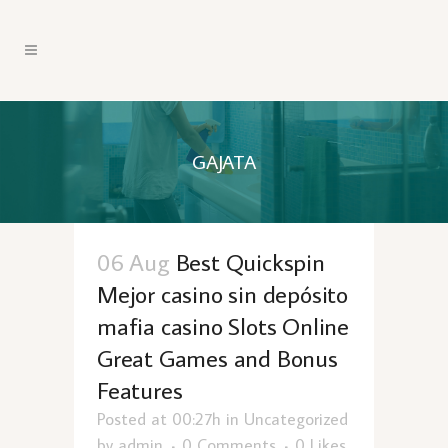
GAJATA
06 Aug
Best Quickspin
Mejor casino sin depósito
mafia casino Slots Online
Great Games and Bonus
Features
Posted at 00:27h
in
Uncategorized
by
admin
0 Comments
0
Likes