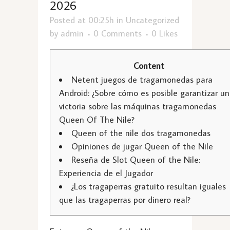
2026
Posted at 00:25h
in
Uncategorized
by
admin
0 Comments
0
Likes
Content
Netent juegos de tragamonedas para
Android: ¿Sobre cómo es posible garantizar u
victoria sobre las máquinas tragamonedas
Queen Of The Nile?
Queen of the nile dos tragamonedas
Opiniones de jugar Queen of the Nile
Reseña de Slot Queen of the Nile:
Experiencia de el Jugador
¿Los tragaperras gratuito resultan iguales
que las tragaperras por dinero real?