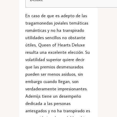
En caso de que es adepto de las
tragamonedas joviales temáticas
románticas y no ha transpirado
utilidades sencillos no obstante
útiles, Queen of Hearts Deluxe
resulta una excelente elección. Su
volatilidad superior quiere decir
que las premios desmesurados
pueden ser menos asiduos, sin
embargo cuando llegan, son
verdaderamente impresionantes.
Ademí¡s tiene un desempeño
dedicada a las personas
arriesgados y no ha transpirado es