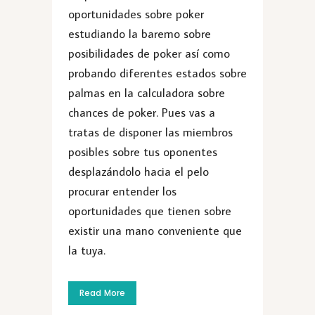
oportunidades sobre poker
estudiando la baremo sobre
posibilidades de poker así­ como
probando diferentes estados sobre
palmas en la calculadora sobre
chances de poker. Pues vas a
tratas de disponer las miembros
posibles sobre tus oponentes
desplazándolo hacia el pelo
procurar entender los
oportunidades que tienen sobre
existir una mano conveniente que
la tuya.
Read More