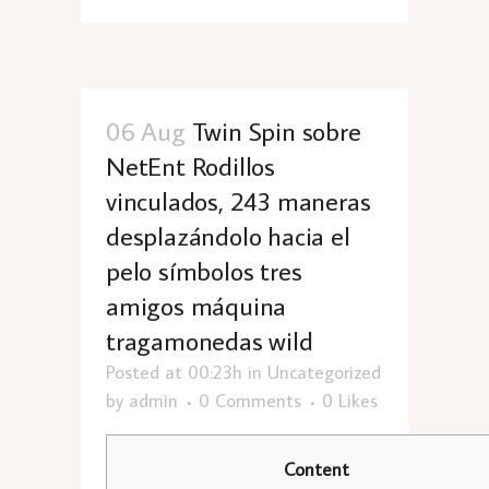
06 Aug
Twin Spin sobre
NetEnt Rodillos
vinculados, 243 maneras
desplazándolo hacia el
pelo símbolos tres
amigos máquina
tragamonedas wild
Posted at 00:23h
in
Uncategorized
by
admin
0 Comments
0
Likes
Content