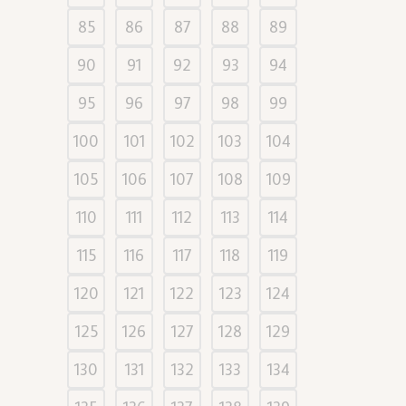
85
86
87
88
89
90
91
92
93
94
95
96
97
98
99
100
101
102
103
104
105
106
107
108
109
110
111
112
113
114
115
116
117
118
119
120
121
122
123
124
125
126
127
128
129
130
131
132
133
134