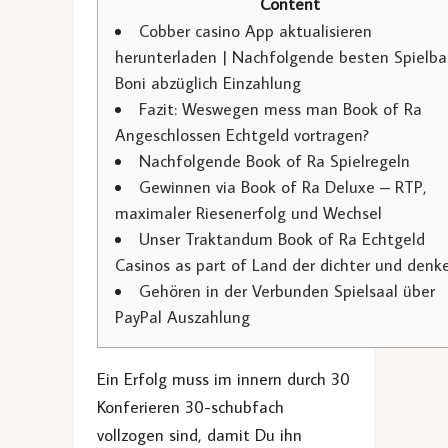
Content
Cobber casino App aktualisieren
herunterladen | Nachfolgende besten Spielb
Boni abzüglich Einzahlung
Fazit: Weswegen mess man Book of Ra
Angeschlossen Echtgeld vortragen?
Nachfolgende Book of Ra Spielregeln
Gewinnen via Book of Ra Deluxe – RTP,
maximaler Riesenerfolg und Wechsel
Unser Traktandum Book of Ra Echtgeld
Casinos as part of Land der dichter und denk
Gehören in der Verbunden Spielsaal über
PayPal Auszahlung
Ein Erfolg muss im innern durch 30
Konferieren 30-schubfach
vollzogen sind, damit Du ihn