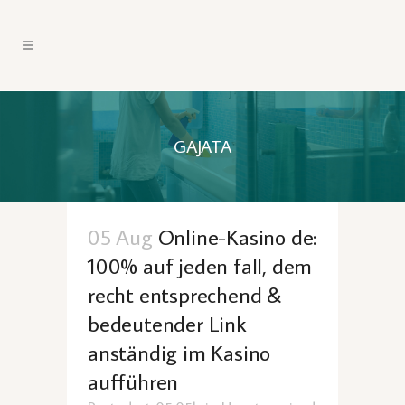
GAJATA
05 Aug
Online-Kasino de:
100% auf jeden fall, dem
recht entsprechend &
bedeutender Link
anständig im Kasino
aufführen