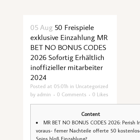
05 Aug
50 Freispiele
exklusive Einzahlung MR
BET NO BONUS CODES
2026 Sofortig Erhältlich
inoffizieller mitarbeiter
2024
Posted at 05:01h
in
Uncategorized
by
admin
0 Comments
0
Likes
Content
MR BET NO BONUS CODES 2026: Perish I
voraus- ferner Nachteile offerte 50 kostenlos
Spins bloß Einzahlung?