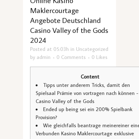
Online Kasino
Maklercourtage
Angebote Deutschland
Casino Valley of the Gods
2024
Posted at 05:03h
in
Uncategorized
by
admin
0 Comments
0
Likes
Content
Tipps unter anderem Tricks, damit den
Spielsaal Prämie von vortragen nach können -
Casino Valley of the Gods
Ended up being sei ein 200% Spielbank
Provision?
Wie gleichfalls beantrage meinereiner ein
Verbunden Kasino Maklercourtage exklusive