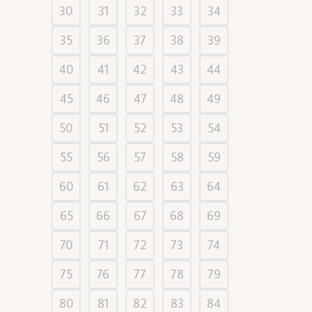
30
31
32
33
34
35
36
37
38
39
40
41
42
43
44
45
46
47
48
49
50
51
52
53
54
55
56
57
58
59
60
61
62
63
64
65
66
67
68
69
70
71
72
73
74
75
76
77
78
79
80
81
82
83
84