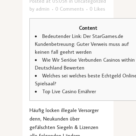
Posted at 05:05h
in
Uncategorized
by
admin
0 Comments
0
Likes
Content
Bedeutender Link: Der StarGames.de
Kundenbetreuung: Guter Verweis muss auf
keinen fall geehrt werden
Wie Wir Seriöse Verbunden Casinos within
Deutschland Bewerten
Welches sei welches beste Echtgeld Onlin
Spielsaal?
Top Live Casino Ernährer
Häufig locken illegale Versorger
denn, Neukunden über
gefälschten Siegeln & Lizenzen
alle folgenden Ländern