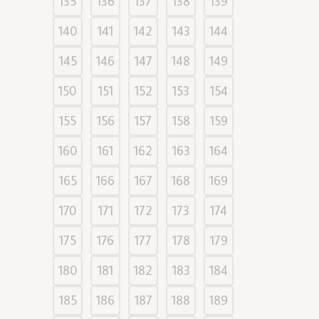
135
136
137
138
139
140
141
142
143
144
145
146
147
148
149
150
151
152
153
154
155
156
157
158
159
160
161
162
163
164
165
166
167
168
169
170
171
172
173
174
175
176
177
178
179
180
181
182
183
184
185
186
187
188
189