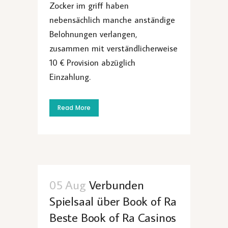
Zocker im griff haben
nebensächlich manche anständige
Belohnungen verlangen,
zusammen mit verständlicherweise
10 € Provision abzüglich
Einzahlung.
Read More
05 Aug
Verbunden
Spielsaal über Book of Ra
Beste Book of Ra Casinos