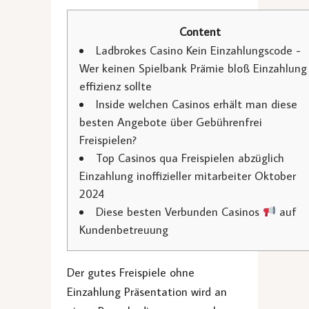
Content
Ladbrokes Casino Kein Einzahlungscode -
Wer keinen Spielbank Prämie bloß Einzahlung
effizienz sollte
Inside welchen Casinos erhält man diese
besten Angebote über Gebührenfrei
Freispielen?
Top Casinos qua Freispielen abzüglich
Einzahlung inoffizieller mitarbeiter Oktober
2024
Diese besten Verbunden Casinos
auf
Kundenbetreuung
Der gutes Freispiele ohne
Einzahlung Präsentation wird an