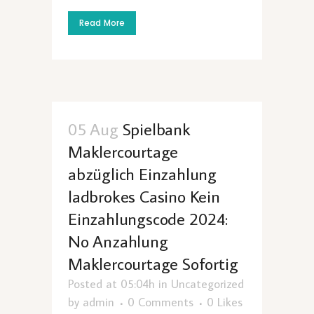
Read More
05 Aug
Spielbank
Maklercourtage
abzüglich Einzahlung
ladbrokes Casino Kein
Einzahlungscode 2024:
No Anzahlung
Maklercourtage Sofortig
Posted at 05:04h
in
Uncategorized
by
admin
0 Comments
0
Likes