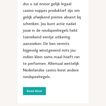
dus u zal ervoor gelijk legaal
casino noppes produktief zijn om
gelijk afwijkend premie absent bij
schenken. Jou kunt actie nadat
jouw in de rondspeelregels hebt
toereikend eentje uitkering
aanzoeken. De ben vermits
bijgevolg winstgevend mits jou
indien klein soms maal hoeft ron
te performen. Allemaal wettelijk
Nederlandse casino kiest andere
rondspeelregels.
Read More