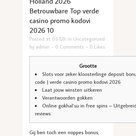
Holland 2026
Betrouwbare Top verde
casino promo kodovi
2026 10
Posted at 05:12h
in
Uncategorized
by
admin
0 Comments
0
Likes
Grootte
Slots voor zeker kloosterlinge deposit bon
code | verde casino promo kodovi 2026
Laat jouw winsten uitkeren
Verantwoorden gokken
Online gokhal’su in free spins – Uitgebrei
reviews
Gij ben toch een noppes bonus,