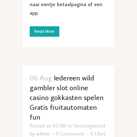
naar eentje betaalpagina of een
app.
Read More
06 Aug
Iedereen wild
gambler slot online
casino gokkasten spelen
Gratis fruitautomaten
fun
Posted at 05:14h
in
Uncategorized
by
admin
0 Comments
0
Likes