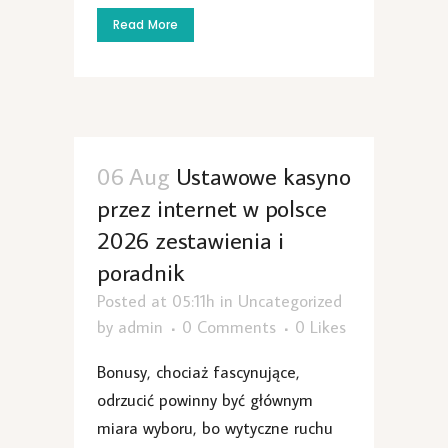
Read More
06 Aug
Ustawowe kasyno
przez internet w polsce
2026 zestawienia i
poradnik
Posted at 05:11h
in
Uncategorized
by
admin
0 Comments
0
Likes
Bonusy, chociaż fascynujące,
odrzucić powinny być głównym
miara wyboru, bo wytyczne ruchu