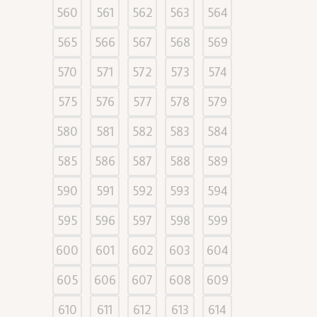
560
561
562
563
564
565
566
567
568
569
570
571
572
573
574
575
576
577
578
579
580
581
582
583
584
585
586
587
588
589
590
591
592
593
594
595
596
597
598
599
600
601
602
603
604
605
606
607
608
609
610
611
612
613
614