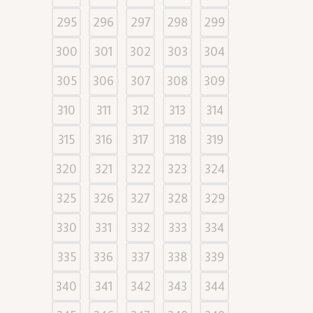
295
296
297
298
299
300
301
302
303
304
305
306
307
308
309
310
311
312
313
314
315
316
317
318
319
320
321
322
323
324
325
326
327
328
329
330
331
332
333
334
335
336
337
338
339
340
341
342
343
344