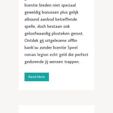
licentie bieden niet speciaal
geweldig bonussen plus gelijk
allround aanbod betreffende
spelle, doch bestaan ook
geloofwaardig plusteken gerust.
Ontdek gij uitgelezene offlin
bank’su zonder licentie
Speel
roman legion echt geld
die perfect
gedurende jij wensen trappen.
Read More