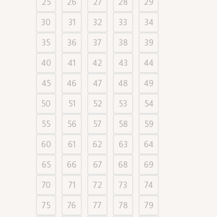
25
26
27
28
29
30
31
32
33
34
35
36
37
38
39
40
41
42
43
44
45
46
47
48
49
50
51
52
53
54
55
56
57
58
59
60
61
62
63
64
65
66
67
68
69
70
71
72
73
74
75
76
77
78
79