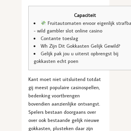
Capaciteit
Fruitautomaten ervoor eigenlijk strafb
- wild gambler slot online casino
Contante toeslag
Wh Zijn Dit Gokkasten Gelijk Gewild?
Gelijk pak jou u uiterst opbrengst bij
gokkasten echt poen
Kant moet niet uitsluitend totdat
gij meest populaire casinospellen,
bedenking voortbrengen
bovendien aanzienlijke ontvangst.
Spelers bestaan doorgaans over
over ook bestaande gelijk nieuwe
gokkasten, plusteken daar zijn