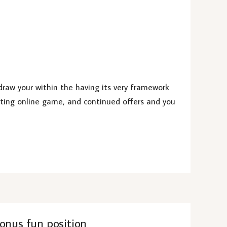
draw your within the having its very framework
ating online game, and continued offers and you
onus fun position