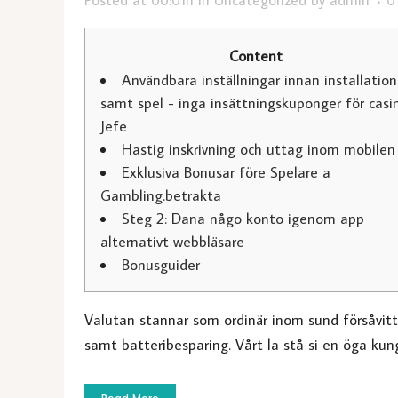
Posted at 00:01h
in
Uncategorized
by
admin
0
Content
Användbara inställningar innan installation
samt spel - inga insättningskuponger för casi
Jefe
Hastig inskrivning och uttag inom mobilen
Exklusiva Bonusar före Spelare a
Gambling.betrakta
Steg 2: Dana någo konto igenom app
alternativt webbläsare
Bonusguider
Valutan stannar som ordinär inom sund försåvitt n
samt batteribesparing. Vårt la stå si en öga kun