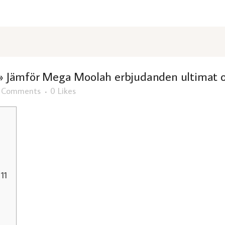
 » Jämför Mega Moolah erbjudanden ultimat 
 Comments
0
Likes
11