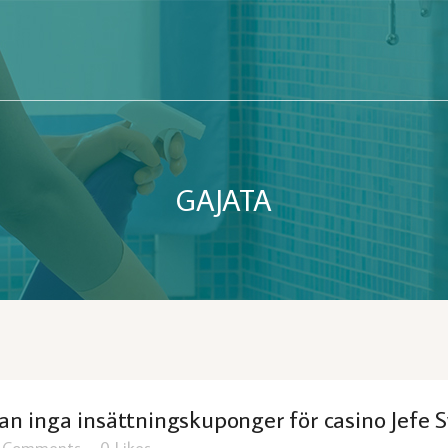
GAJATA
van inga insättningskuponger för casino Jefe