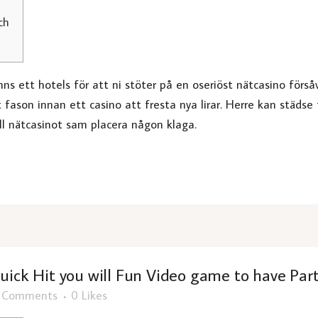
ch
inns ett hotels för att ni stöter på en oseriöst nätcasino förs
t fason innan ett casino att fresta nya lirar. Herre kan städ
till nätcasinot sam placera någon klaga.
uick Hit you will Fun Video game to have Par
 Comments
0
Likes