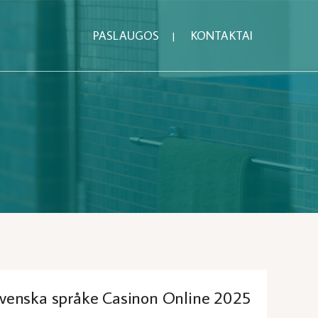
PASLAUGOS
KONTAKTAI
 Svenska språke Casinon Online 2025