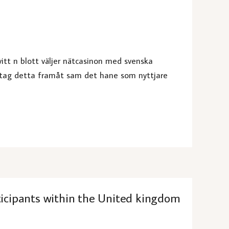
åvitt n blott väljer nätcasinon med svenska
se tag detta framåt sam det hane som nyttjare
ticipants within the United kingdom