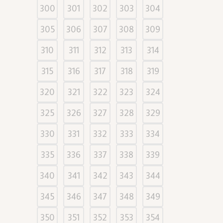
300
301
302
303
304
305
306
307
308
309
310
311
312
313
314
315
316
317
318
319
320
321
322
323
324
325
326
327
328
329
330
331
332
333
334
335
336
337
338
339
340
341
342
343
344
345
346
347
348
349
350
351
352
353
354