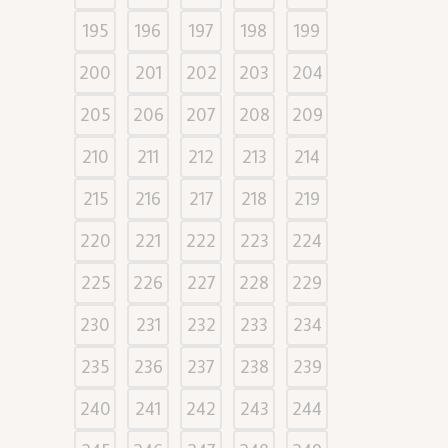
195
196
197
198
199
200
201
202
203
204
205
206
207
208
209
210
211
212
213
214
215
216
217
218
219
220
221
222
223
224
225
226
227
228
229
230
231
232
233
234
235
236
237
238
239
240
241
242
243
244