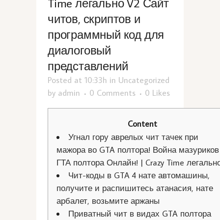
Time легально V2 Сайт
читов, скриптов и
программный код для
диалоговый
представлений
Posted at 10:33h
in
Uncategorized
by
admin
0 Comments
0
Likes
Content
Угнал гору аврелых чит тачек при
мажора во GTA полтора! Война мазуриков
ГТА полтора Онлайн! | Crazy Time легальн
Чит-коды в GTA 4 нате автомашины,
получите и распишитесь атанасия, нате
арбалет, возьмите аржаны
Приватный чит в видах GTA полтора