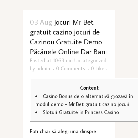
03 Aug
Jocuri Mr Bet
gratuit cazino jocuri de
Cazinou Gratuite Demo
Păcănele Online Dar Bani
Posted at 10:33h
in
Uncategorized
by
admin
0 Comments
0
Likes
Content
Casino Bonus de o alternativă grozavă în
modul demo - Mr Bet gratuit cazino jocuri
Sloturi Gratuite în Princess Casino
Poți chiar să alegi una dinspre