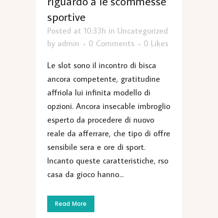
riguardo a le scommesse
sportive
Posted at 10:33h
in
Uncategorized
by
admin
0 Comments
0
Likes
Le slot sono il incontro di bisca
ancora competente, gratitudine
affriola lui infinita modello di
opzioni. Ancora insecable imbroglio
esperto da procedere di nuovo
reale da afferrare, che tipo di offre
sensibile sera e ore di sport.
Incanto queste caratteristiche, rso
casa da gioco hanno...
Read More