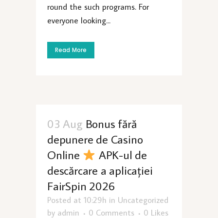
round the such programs. For
everyone looking...
Read More
03 Aug
Bonus fără
depunere de Casino
Online
APK-ul de
descărcare a aplicației
FairSpin 2026
Posted at 10:29h
in
Uncategorized
by
admin
0 Comments
0
Likes