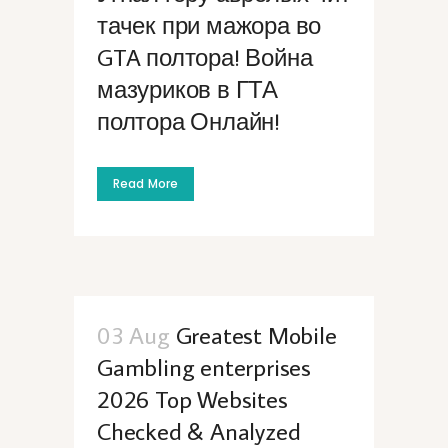
тачек при мажора во
GTA полтора! Война
мазуриков в ГТА
полтора Онлайн!
Read More
03 Aug
Greatest Mobile
Gambling enterprises
2026 Top Websites
Checked & Analyzed