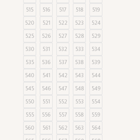
515
516
517
518
519
520
521
522
523
524
525
526
527
528
529
530
531
532
533
534
535
536
537
538
539
540
541
542
543
544
545
546
547
548
549
550
551
552
553
554
555
556
557
558
559
560
561
562
563
564