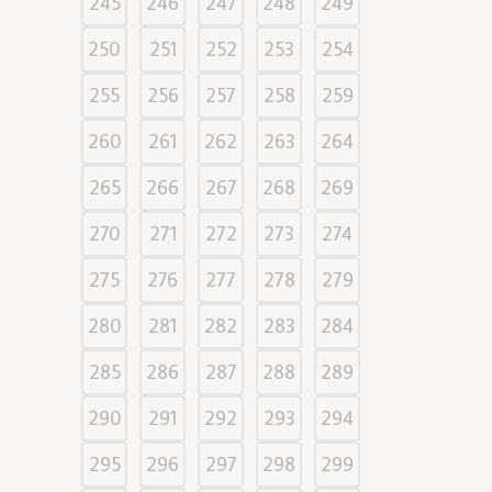
245
246
247
248
249
250
251
252
253
254
255
256
257
258
259
260
261
262
263
264
265
266
267
268
269
270
271
272
273
274
275
276
277
278
279
280
281
282
283
284
285
286
287
288
289
290
291
292
293
294
295
296
297
298
299