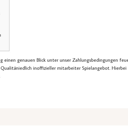
k
n
ung einen genauen Blick unter unser Zahlungsbedingungen fe
ualitäniedlich inoffizieller mitarbeiter Spielangebot. Hierbei
.