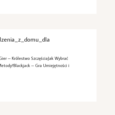
dzenia_z_domu_dla
er – Królestwo SzczęściaJak Wybrać
etody?Blackjack – Gra Umiejętności i