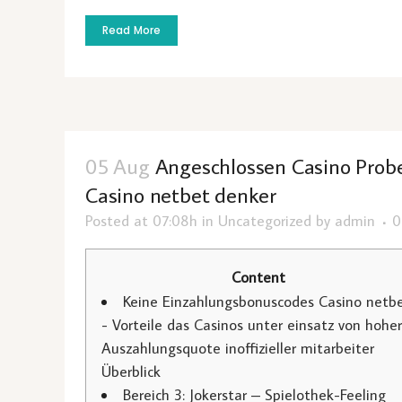
Read More
05 Aug
Angeschlossen Casino Probe
Casino netbet denker
Posted at 07:08h
in
Uncategorized
by
admin
0
Content
Keine Einzahlungsbonuscodes Casino netb
- Vorteile das Casinos unter einsatz von hoher
Auszahlungsquote inoffizieller mitarbeiter
Überblick
Bereich 3: Jokerstar – Spielothek-Feeling