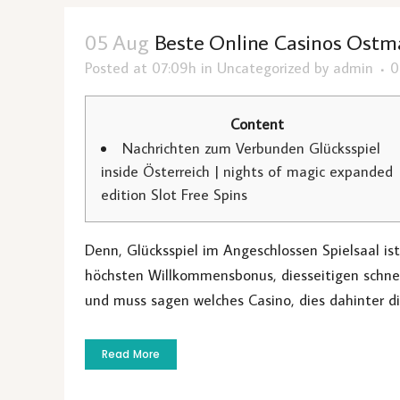
05 Aug
Beste Online Casinos Ostma
Posted at 07:09h
in
Uncategorized
by
admin
0
Content
Nachrichten zum Verbunden Glücksspiel
inside Österreich | nights of magic expanded
edition Slot Free Spins
Denn, Glücksspiel im Angeschlossen Spielsaal ist 
höchsten Willkommensbonus, diesseitigen schnel
und muss sagen welches Casino, dies dahinter di
Read More