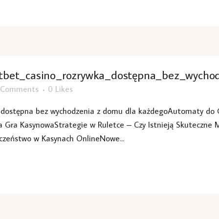
bet_casino_rozrywka_dostępna_bez_wycho
 Comments
0
Likes
dostępna bez wychodzenia z domu dla każdegoAutomaty do Gi
Gra KasynowaStrategie w Ruletce – Czy Istnieją Skuteczne M
eczeństwo w Kasynach OnlineNowe...