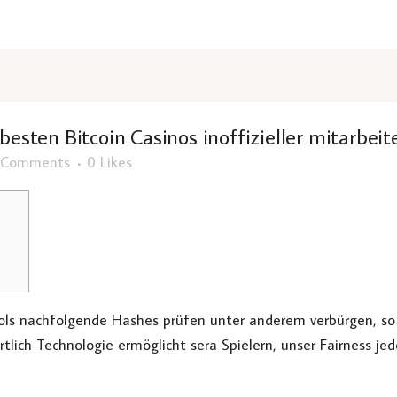
besten Bitcoin Casinos inoffizieller mitarbei
 Comments
0
Likes
ls nachfolgende Hashes prüfen unter anderem verbürgen, so 
rtlich Technologie ermöglicht sera Spielern, unser Fairness je