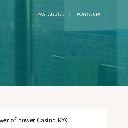
PASLAUGOS
KONTAKTAI
ower of power Casino KYC