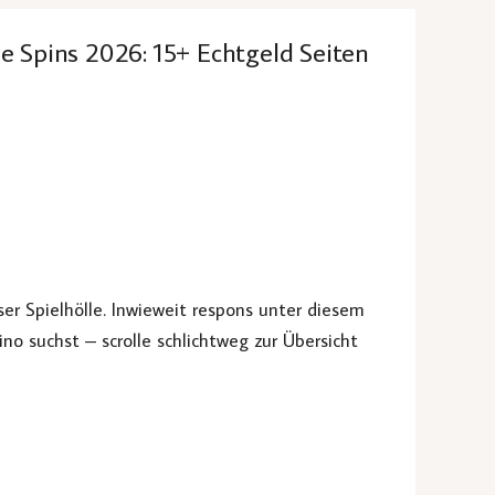
e Spins 2026: 15+ Echtgeld Seiten
eser Spielhölle. Inwieweit respons unter diesem
 suchst – scrolle schlichtweg zur Übersicht