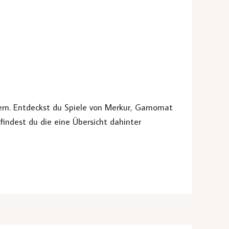
uern. Entdeckst du Spiele von Merkur, Gamomat
 findest du die eine Übersicht dahinter