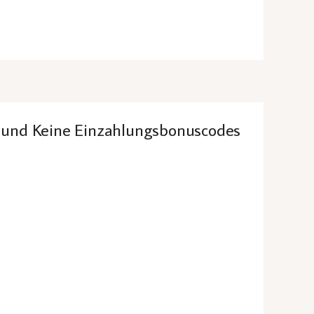
r und Keine Einzahlungsbonuscodes