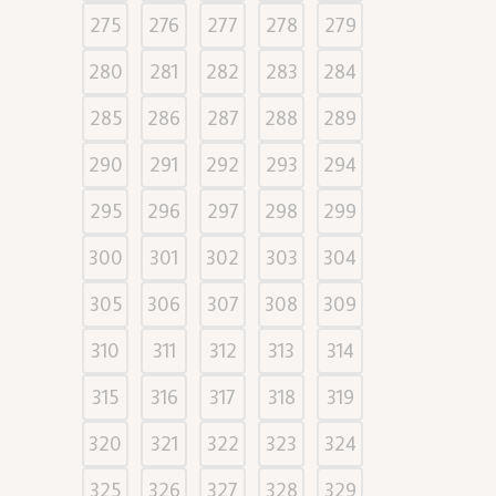
275
276
277
278
279
280
281
282
283
284
285
286
287
288
289
290
291
292
293
294
295
296
297
298
299
300
301
302
303
304
305
306
307
308
309
310
311
312
313
314
315
316
317
318
319
320
321
322
323
324
325
326
327
328
329