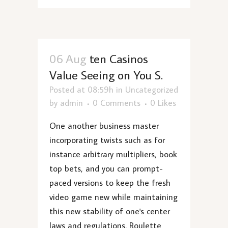
06 Aug
ten Casinos
Value Seeing on You S.
Posted at 08:59h
in
Uncategorized
by
admin
0 Comments
0
Likes
One another business master
incorporating twists such as for
instance arbitrary multipliers, book
top bets, and you can prompt-
paced versions to keep the fresh
video game new while maintaining
this new stability of one's center
laws and regulations. Roulette