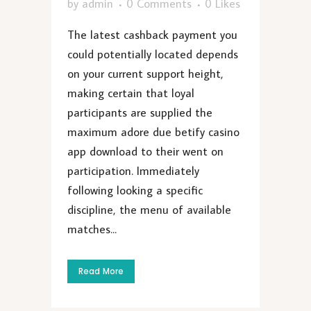
by
admin
0 Comments
0
Likes
The latest cashback payment you
could potentially located depends
on your current support height,
making certain that loyal
participants are supplied the
maximum adore due betify casino
app download to their went on
participation. Immediately
following looking a specific
discipline, the menu of available
matches...
Read More