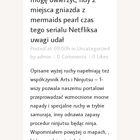
miejsca gniazda z
mermaids pearl czas
tego serialu Netfliksa
uwagi udał
Posted at 09:00h
in
Uncategorized
by
admin
0 Comments
0
Likes
Opisane wyżej ruchy napełniają też
współczynnik Arts i Ninjutsu – 1-
wszy pozwala naszemu portalowi
przeprowadzać wzmocnione mocne
napady i specjalne ruchy w trybie
samuraja, inny odnawia zapasy
procedur ninjutsu będąc ninja.
Wspomniałem powyżej o mapach, ,