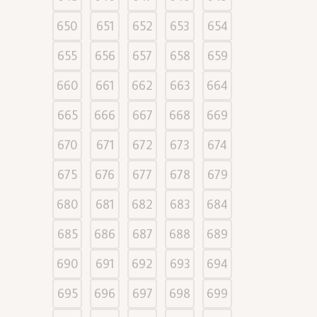
650
651
652
653
654
655
656
657
658
659
660
661
662
663
664
665
666
667
668
669
670
671
672
673
674
675
676
677
678
679
680
681
682
683
684
685
686
687
688
689
690
691
692
693
694
695
696
697
698
699