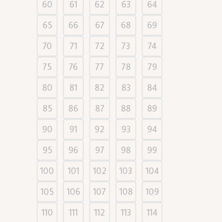
60
61
62
63
64
65
66
67
68
69
70
71
72
73
74
75
76
77
78
79
80
81
82
83
84
85
86
87
88
89
90
91
92
93
94
95
96
97
98
99
100
101
102
103
104
105
106
107
108
109
110
111
112
113
114