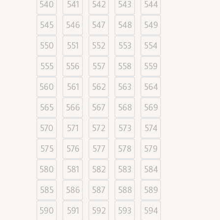
540
541
542
543
544
545
546
547
548
549
550
551
552
553
554
555
556
557
558
559
560
561
562
563
564
565
566
567
568
569
570
571
572
573
574
575
576
577
578
579
580
581
582
583
584
585
586
587
588
589
590
591
592
593
594