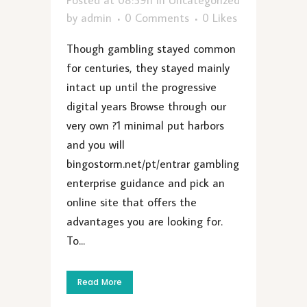
Posted at 08:59h
in
Uncategorized
by
admin
0 Comments
0
Likes
Though gambling stayed common
for centuries, they stayed mainly
intact up until the progressive
digital years Browse through our
very own ?1 minimal put harbors
and you will
bingostorm.net/pt/entrar gambling
enterprise guidance and pick an
online site that offers the
advantages you are looking for.
To...
Read More