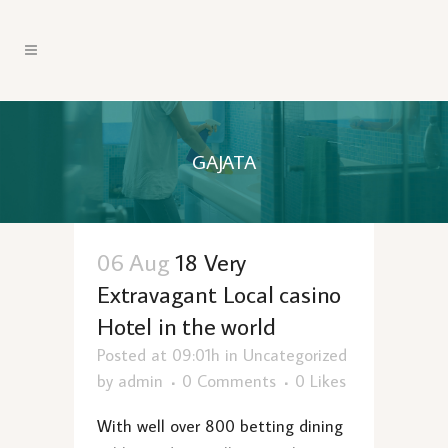
GAJATA
06 Aug
18 Very
Extravagant Local casino
Hotel in the world
Posted at 09:01h
in
Uncategorized
by
admin
0 Comments
0
Likes
With well over 800 betting dining