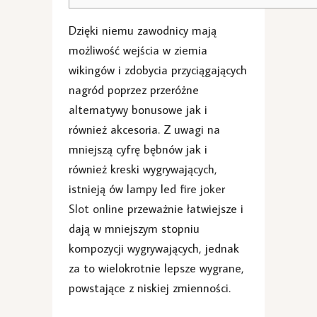
Dzięki niemu zawodnicy mają
możliwość wejścia w ziemia
wikingów i zdobycia przyciągających
nagród poprzez przeróżne
alternatywy bonusowe jak i
również akcesoria. Z uwagi na
mniejszą cyfrę bębnów jak i
również kreski wygrywających,
istnieją ów lampy led
fire joker
Slot online
przeważnie łatwiejsze i
dają w mniejszym stopniu
kompozycji wygrywających, jednak
za to wielokrotnie lepsze wygrane,
powstające z niskiej zmienności.