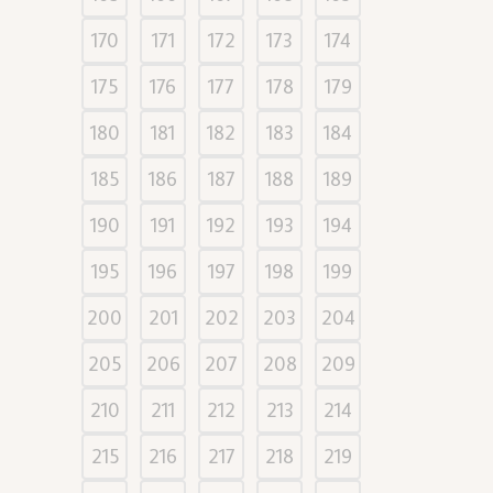
170
171
172
173
174
175
176
177
178
179
180
181
182
183
184
185
186
187
188
189
190
191
192
193
194
195
196
197
198
199
200
201
202
203
204
205
206
207
208
209
210
211
212
213
214
215
216
217
218
219