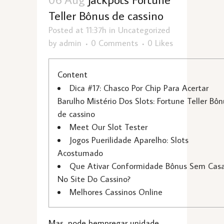
Teller Bônus de cassino
Posted at 11:37h
in
Uncategorized
by
admin
0 Comments
0
Likes
Content
Dica #17: Chasco Por Chip Para Acertar
Barulho Mistério Dos Slots: Fortune Teller Bôn
de cassino
Meet Our Slot Tester
Jogos Puerilidade Aparelho: Slots
Acostumado
Que Ativar Conformidade Bônus Sem Cas
No Site Do Cassino?
Melhores Cassinos Online
Mas, pode bempregar unidade