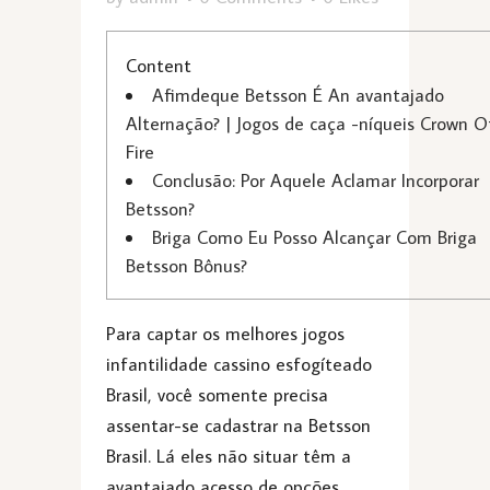
Content
Afimdeque Betsson É An avantajado
Alternação? | Jogos de caça -níqueis Crown O
Fire
Conclusão: Por Aquele Aclamar Incorporar
Betsson?
Briga Como Eu Posso Alcançar Com Briga
Betsson Bônus?
Para captar os melhores jogos
infantilidade cassino esfogíteado
Brasil, você somente precisa
assentar-se cadastrar na Betsson
Brasil. Lá eles não situar têm a
avantajado acesso de opções