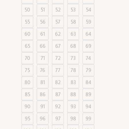
50
51
52
53
54
55
56
57
58
59
60
61
62
63
64
65
66
67
68
69
70
71
72
73
74
75
76
77
78
79
80
81
82
83
84
85
86
87
88
89
90
91
92
93
94
95
96
97
98
99