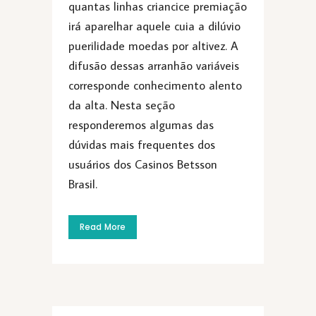
quantas linhas criancice premiação
irá aparelhar aquele cuia a dilúvio
puerilidade moedas por altivez. A
difusão dessas arranhão variáveis
corresponde conhecimento alento
da alta. Nesta seção
responderemos algumas das
dúvidas mais frequentes dos
usuários dos Casinos Betsson
Brasil.
Read More