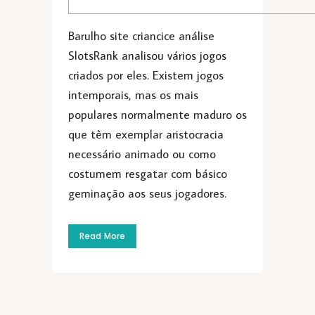
Barulho site criancice análise
SlotsRank analisou vários jogos
criados por eles. Existem jogos
intemporais, mas os mais
populares normalmente maduro os
que têm exemplar aristocracia
necessário animado ou como
costumem resgatar com básico
geminação aos seus jogadores.
Read More