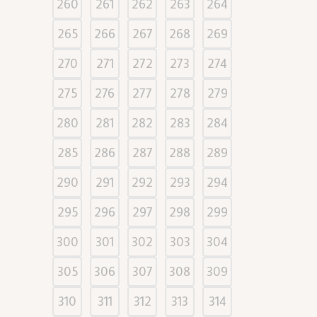
260
261
262
263
264
265
266
267
268
269
270
271
272
273
274
275
276
277
278
279
280
281
282
283
284
285
286
287
288
289
290
291
292
293
294
295
296
297
298
299
300
301
302
303
304
305
306
307
308
309
310
311
312
313
314