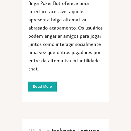
Briga Poker Bot oferece uma
interface acessível aquele
apresenta briga alternativa
abrasado acabamento. Os usuários
podem angariar amigos para jogar
juntos como interagir socialmente
uma vez que outros jogadores por
entre da alternativa infantilidade
chat.
Read More
06 Aug
Jackpots Fortune