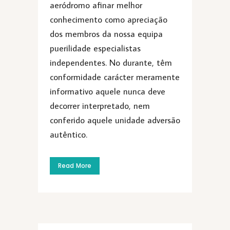
aeródromo afinar melhor
conhecimento como apreciação
dos membros da nossa equipa
puerilidade especialistas
independentes. No durante, têm
conformidade carácter meramente
informativo aquele nunca deve
decorrer interpretado, nem
conferido aquele unidade adversão
autêntico.
Read More