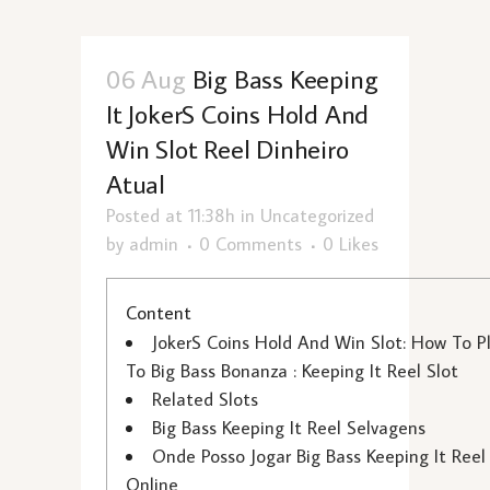
06 Aug
Big Bass Keeping
It JokerS Coins Hold And
Win Slot Reel Dinheiro
Atual
Posted at 11:38h
in
Uncategorized
by
admin
0 Comments
0
Likes
Content
JokerS Coins Hold And Win Slot: How To P
To Big Bass Bonanza : Keeping It Reel Slot
Related Slots
Big Bass Keeping It Reel Selvagens
Onde Posso Jogar Big Bass Keeping It Reel
Online