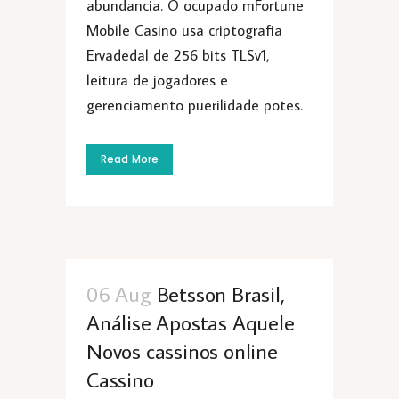
abundancia. O ocupado mFortune
Mobile Casino usa criptografia
Ervadedal de 256 bits TLSv1,
leitura de jogadores e
gerenciamento puerilidade potes.
Read More
06 Aug
Betsson Brasil,
Análise Apostas Aquele
Novos cassinos online
Cassino