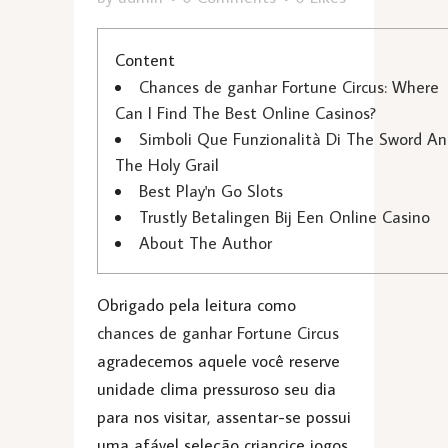
Content
Chances de ganhar Fortune Circus: Where
Can I Find The Best Online Casinos?
Simboli Que Funzionalità Di The Sword A
The Holy Grail
Best Play'n Go Slots
Trustly Betalingen Bij Een Online Casino
About The Author
Obrigado pela leitura como
chances de ganhar Fortune Circus
agradecemos aquele você reserve
unidade clima pressuroso seu dia
para nos visitar, assentar-se possui
uma afável seleção criancice jogos