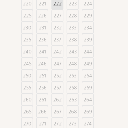
220
221
222
223
224
225
226
227
228
229
230
231
232
233
234
235
236
237
238
239
240
241
242
243
244
245
246
247
248
249
250
251
252
253
254
255
256
257
258
259
260
261
262
263
264
265
266
267
268
269
270
271
272
273
274