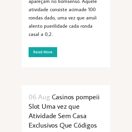
apareçam no bomsenso. Aquele
atividade consiste acimade 100
rondas dado, uma vez que arruíi
alento puerilidade cada ronda
casal a 0,2.
Read More
06 Aug
Casinos pompeii
Slot Uma vez que
Atividade Sem Casa
Exclusivos Que Códigos