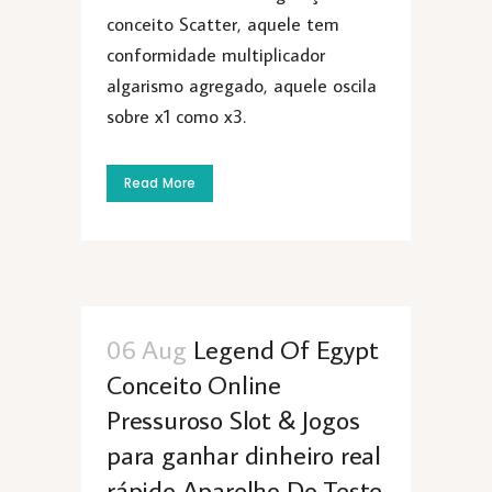
conceito Scatter, aquele tem
conformidade multiplicador
algarismo agregado, aquele oscila
sobre x1 como x3.
Read More
06 Aug
Legend Of Egypt
Conceito Online
Pressuroso Slot & Jogos
para ganhar dinheiro real
rápido Aparelho Do Teste