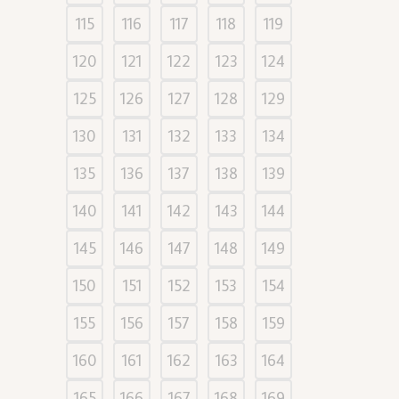
115
116
117
118
119
120
121
122
123
124
125
126
127
128
129
130
131
132
133
134
135
136
137
138
139
140
141
142
143
144
145
146
147
148
149
150
151
152
153
154
155
156
157
158
159
160
161
162
163
164
165
166
167
168
169