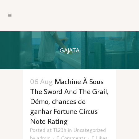
GAJATA
06 Aug
Machine À Sous
The Sword And The Grail,
Démo, chances de
ganhar Fortune Circus
Note Rating
Posted at 11:23h
in
Uncategorized
by
admin
0 Comments
0
Likes