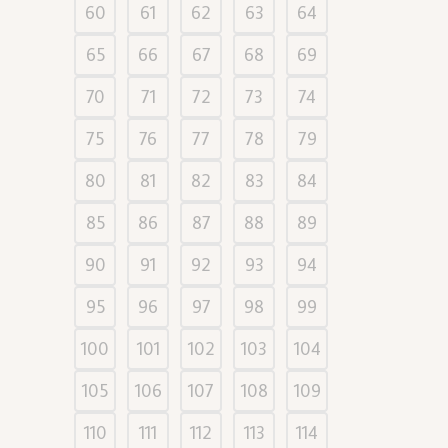
60
61
62
63
64
65
66
67
68
69
70
71
72
73
74
75
76
77
78
79
80
81
82
83
84
85
86
87
88
89
90
91
92
93
94
95
96
97
98
99
100
101
102
103
104
105
106
107
108
109
110
111
112
113
114