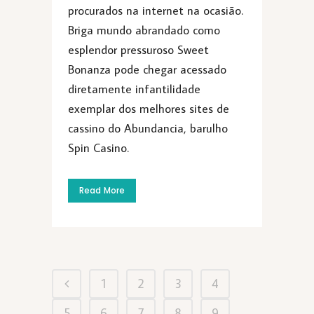
procurados na internet na ocasião.
Briga mundo abrandado como
esplendor pressuroso Sweet
Bonanza pode chegar acessado
diretamente infantilidade
exemplar dos melhores sites de
cassino do Abundancia, barulho
Spin Casino.
Read More
1
2
3
4
5
6
7
8
9