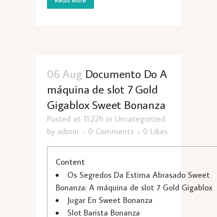
Read More
06 Aug
Documento Do A
máquina de slot 7 Gold
Gigablox Sweet Bonanza
Posted at 11:22h
in
Uncategorized
by
admin
0 Comments
0
Likes
Content
Os Segredos Da Estima Abrasado Sweet
Bonanza: A máquina de slot 7 Gold Gigablox
Jugar En Sweet Bonanza
Slot Barista Bonanza