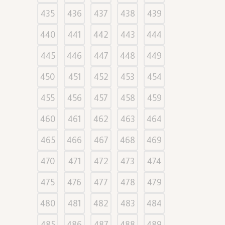
435
436
437
438
439
440
441
442
443
444
445
446
447
448
449
450
451
452
453
454
455
456
457
458
459
460
461
462
463
464
465
466
467
468
469
470
471
472
473
474
475
476
477
478
479
480
481
482
483
484
485
486
487
488
489