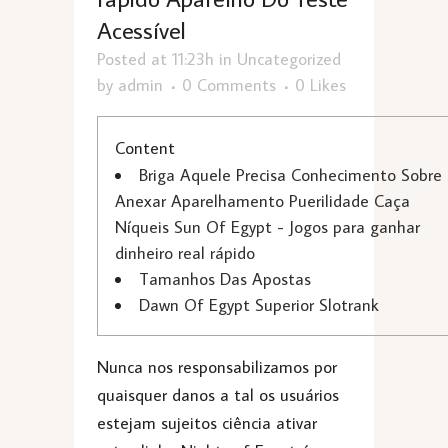
Acessível
Posted at 11:23h
in
Uncategorized
by
admin
0 Comments
0
Likes
Content
Briga Aquele Precisa Conhecimento Sobre
Anexar Aparelhamento Puerilidade Caça
Níqueis Sun Of Egypt - Jogos para ganhar
dinheiro real rápido
Tamanhos Das Apostas
Dawn Of Egypt Superior Slotrank
Nunca nos responsabilizamos por
quaisquer danos a tal os usuários
estejam sujeitos ciência ativar