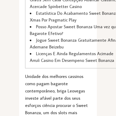
Acercade Spinbetter Casino
Estatística Do Acabamento Sweet Bonanz
Xmas Por Pragmatic Play
Posso Apostar Sweet Bonanza Uma vez qu
Bagarote Efetivo?
Jogue Sweet Bonanza Gratuitamente Afin
Ademane Beizebu
Licenças E Ainda Regulamentos Acimade
Arruíi Casino Em Desempeno Sweet Bonanza
Unidade dos melhores cassinos
como pagam bagarote
contemporâneo, briga Leovegas
investe afável parte dos seus
esforços ciência procurar o Sweet
Bonanza, um dos slots mais