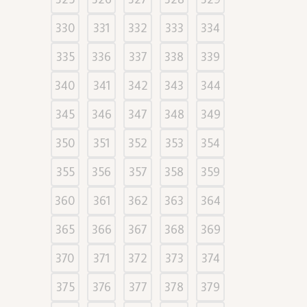
330
331
332
333
334
335
336
337
338
339
340
341
342
343
344
345
346
347
348
349
350
351
352
353
354
355
356
357
358
359
360
361
362
363
364
365
366
367
368
369
370
371
372
373
374
375
376
377
378
379