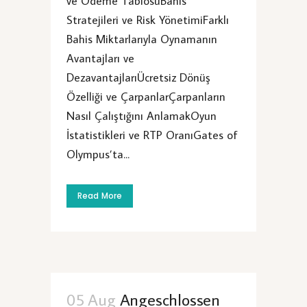
ve Ödeme TablosuBahis
Stratejileri ve Risk YönetimiFarklı
Bahis Miktarlarıyla Oynamanın
Avantajları ve
DezavantajlarıÜcretsiz Dönüş
Özelliği ve ÇarpanlarÇarpanların
Nasıl Çalıştığını AnlamakOyun
İstatistikleri ve RTP OranıGates of
Olympus’ta...
Read More
05 Aug
Angeschlossen