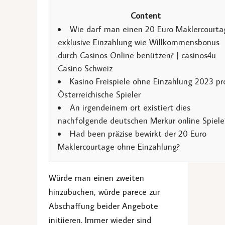
Content
Wie darf man einen 20 Euro Maklercourta
exklusive Einzahlung wie Willkommensbonus
durch Casinos Online benützen? | casinos4u
Casino Schweiz
Kasino Freispiele ohne Einzahlung 2023 pr
Österreichische Spieler
An irgendeinem ort existiert dies
nachfolgende deutschen Merkur online Spiele
Had been präzise bewirkt der 20 Euro
Maklercourtage ohne Einzahlung?
Würde man einen zweiten
hinzubuchen, würde parece zur
Abschaffung beider Angebote
initiieren. Immer wieder sind