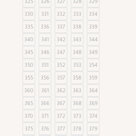
325
326
327
328
329
330
331
332
333
334
335
336
337
338
339
340
341
342
343
344
345
346
347
348
349
350
351
352
353
354
355
356
357
358
359
360
361
362
363
364
365
366
367
368
369
370
371
372
373
374
375
376
377
378
379