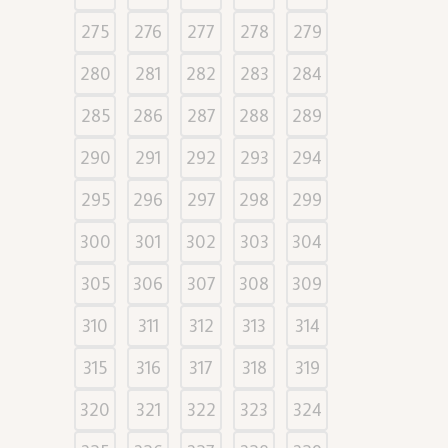
275
276
277
278
279
280
281
282
283
284
285
286
287
288
289
290
291
292
293
294
295
296
297
298
299
300
301
302
303
304
305
306
307
308
309
310
311
312
313
314
315
316
317
318
319
320
321
322
323
324