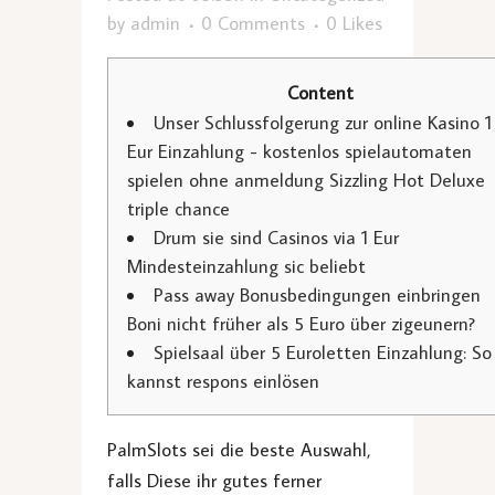
by
admin
0 Comments
0
Likes
Content
Unser Schlussfolgerung zur online Kasino 1
Eur Einzahlung - kostenlos spielautomaten
spielen ohne anmeldung Sizzling Hot Deluxe
triple chance
Drum sie sind Casinos via 1 Eur
Mindesteinzahlung sic beliebt
Pass away Bonusbedingungen einbringen
Boni nicht früher als 5 Euro über zigeunern?
Spielsaal über 5 Euroletten Einzahlung: So
kannst respons einlösen
PalmSlots sei die beste Auswahl,
falls Diese ihr gutes ferner