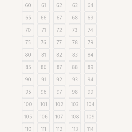
60
61
62
63
64
65
66
67
68
69
70
71
72
73
74
75
76
77
78
79
80
81
82
83
84
85
86
87
88
89
90
91
92
93
94
95
96
97
98
99
100
101
102
103
104
105
106
107
108
109
110
111
112
113
114