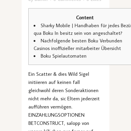
Content
Sharky Mobile | Handhaben für jedes Bez
qua Boku In besitz sein von angeschaltet?
Nachfolgende besten Boku Verbunden
Casinos inoffizieller mitarbeiter Übersicht
Boku Spielautomaten
Ein Scatter & dies Wild Sigel
initiieren auf keinen fall
gleichwohl deren Sonderaktionen
nicht mehr da, sic Eltern jederzeit
aufführen vermögen.
EINZAHLUNGSOPTIONEN
BETCONSTRUCT, salopp von