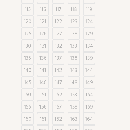
115
116
117
118
119
120
121
122
123
124
125
126
127
128
129
130
131
132
133
134
135
136
137
138
139
140
141
142
143
144
145
146
147
148
149
150
151
152
153
154
155
156
157
158
159
160
161
162
163
164