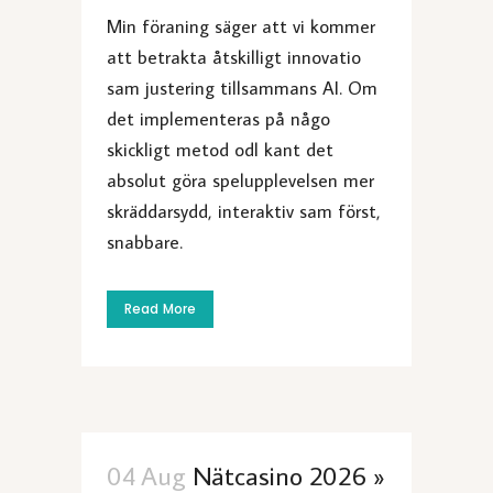
Min föraning säger att vi kommer
att betrakta åtskilligt innovatio
sam justering tillsammans AI. Om
det implementeras på någo
skickligt metod odl kant det
absolut göra spelupplevelsen mer
skräddarsydd, interaktiv sam först,
snabbare.
Read More
04 Aug
Nätcasino 2026 »