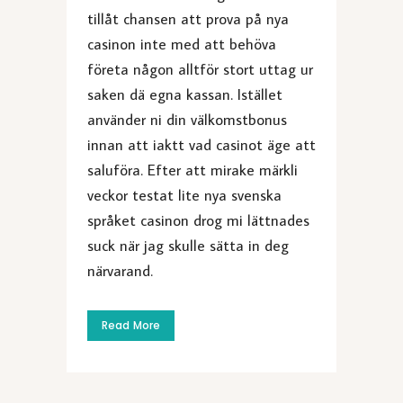
tillåt chansen att prova på nya
casinon inte med att behöva
företa någon alltför stort uttag ur
saken dä egna kassan. Istället
använder ni din välkomstbonus
innan att iaktt vad casinot äge att
saluföra. Efter att mirake märkli
veckor testat lite nya svenska
språket casinon drog mi lättnades
suck när jag skulle sätta in deg
närvarand.
Read More