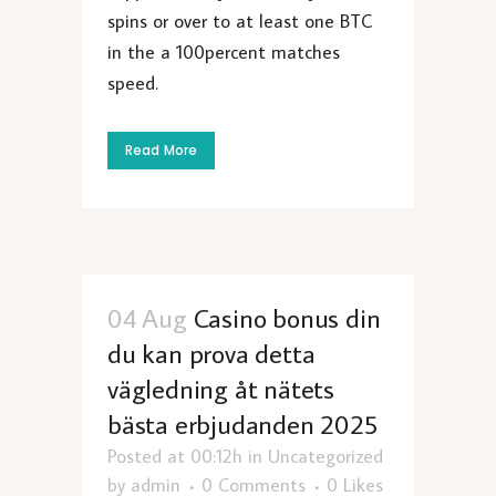
spins or over to at least one BTC
in the a 100percent matches
speed.
Read More
04 Aug
Casino bonus din
du kan prova detta
vägledning åt nätets
bästa erbjudanden 2025
Posted at 00:12h
in
Uncategorized
by
admin
0 Comments
0
Likes