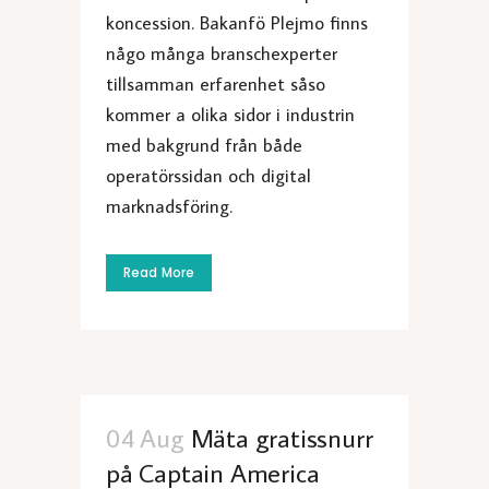
koncession. Bakanfö Plejmo finns
någo många branschexperter
tillsamman erfarenhet såso
kommer a olika sidor i industrin
med bakgrund från både
operatörssidan och digital
marknadsföring.
Read More
04 Aug
Mäta gratissnurr
på Captain America