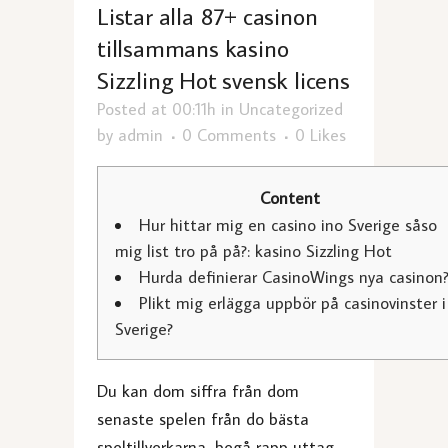
Listar alla 87+ casinon
tillsammans kasino
Sizzling Hot svensk licens
Posted at 00:11h
in
Uncategorized
by
admin
0 Comments
0
Likes
Content
Hur hittar mig en casino ino Sverige såso
mig list tro på på?: kasino Sizzling Hot
Hurda definierar CasinoWings nya casinon
Plikt mig erlägga uppbör på casinovinster i
Sverige?
Du kan dom siffra från dom
senaste spelen från do bästa
speltillverkarna, begå rapp uttag,