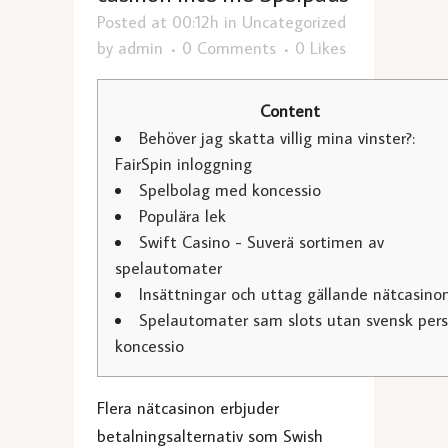
Posted at 00:12h
in
Uncategorized
by
admin
0 Comments
0
Likes
Content
Behöver jag skatta villig mina vinster?:
FairSpin inloggning
Spelbolag med koncessio
Populära lek
Swift Casino - Suverä sortimen av
spelautomater
Insättningar och uttag gällande nätcasino
Spelautomater sam slots utan svensk per
koncessio
Flera nätcasinon erbjuder
betalningsalternativ som Swish