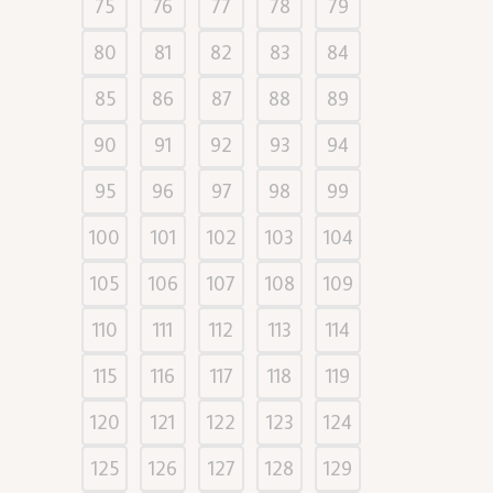
75
76
77
78
79
80
81
82
83
84
85
86
87
88
89
90
91
92
93
94
95
96
97
98
99
100
101
102
103
104
105
106
107
108
109
110
111
112
113
114
115
116
117
118
119
120
121
122
123
124
125
126
127
128
129