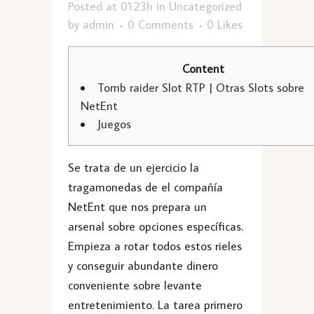
Posted at 01:23h
in
Uncategorized
by
admin
0 Comments
0
Likes
Content
Tomb raider Slot RTP | Otras Slots sobre
NetEnt
Juegos
Se trata de un ejercicio la
tragamonedas de el compañía
NetEnt que nos prepara un
arsenal sobre opciones específicas.
Empieza a rotar todos estos rieles
y conseguir abundante dinero
conveniente sobre levante
entretenimiento. La tarea primero