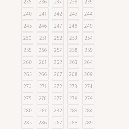
235
236
237
238
239
240
241
242
243
244
245
246
247
248
249
250
251
252
253
254
255
256
257
258
259
260
261
262
263
264
265
266
267
268
269
270
271
272
273
274
275
276
277
278
279
280
281
282
283
284
285
286
287
288
289