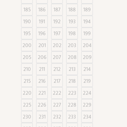
185
186
187
188
189
190
191
192
193
194
195
196
197
198
199
200
201
202
203
204
205
206
207
208
209
210
211
212
213
214
215
216
217
218
219
220
221
222
223
224
225
226
227
228
229
230
231
232
233
234