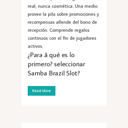
real, nunca cosmética. Una medio
provee la pila sobre promociones y
recompensas allende del bono de
recepción. Comprende regalos
continuos con el fin de jugadores
activos.
¿Para â qué es lo
primero? seleccionar
Samba Brazil Slot?
Read More