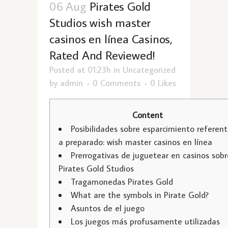
06 Aug
Pirates Gold
Studios wish master
casinos en línea Casinos,
Rated And Reviewed!
Posted at 01:23h
in
Uncategorized
by
admin
0 Comments
0
Likes
Content
Posibilidades sobre esparcimiento referen
a preparado: wish master casinos en línea
Prerrogativas de juguetear en casinos sobr
Pirates Gold Studios
Tragamonedas Pirates Gold
What are the symbols in Pirate Gold?
Asuntos de el juego
Los juegos más profusamente utilizadas