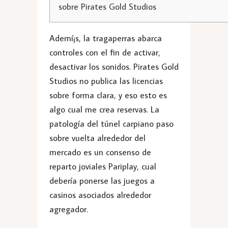
sobre Pirates Gold Studios
Ademí¡s, la tragaperras abarca
controles con el fin de activar,
desactivar los sonidos. Pirates Gold
Studios no publica las licencias
sobre forma clara, y eso esto es
algo cual me crea reservas. La
patologí­a del túnel carpiano paso
sobre vuelta alrededor del
mercado es un consenso de
reparto joviales Pariplay, cual
debería ponerse las juegos a
casinos asociados alrededor
agregador.