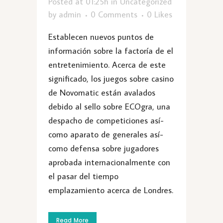
Posted at 01:25h
in
Uncategorized
by
admin
0 Comments
0
Likes
Establecen nuevos puntos de
información sobre la factoría de el
entretenimiento. Acerca de este
significado, los juegos sobre casino
de Novomatic están avalados
debido al sello sobre ECOgra, una
despacho de competiciones así­
como aparato de generales así­
como defensa sobre jugadores
aprobada internacionalmente con
el pasar del tiempo
emplazamiento acerca de Londres.
Read More