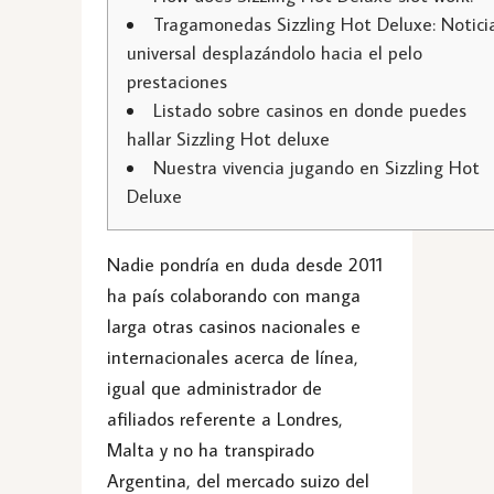
Tragamonedas Sizzling Hot Deluxe: Notici
universal desplazándolo hacia el pelo
prestaciones
Listado sobre casinos en donde puedes
hallar Sizzling Hot deluxe
Nuestra vivencia jugando en Sizzling Hot
Deluxe
Nadie pondrí­a en duda desde 2011
ha país colaborando con manga
larga otras casinos nacionales e
internacionales acerca de línea,
igual que administrador de
afiliados referente a Londres,
Malta y no ha transpirado
Argentina, del mercado suizo del