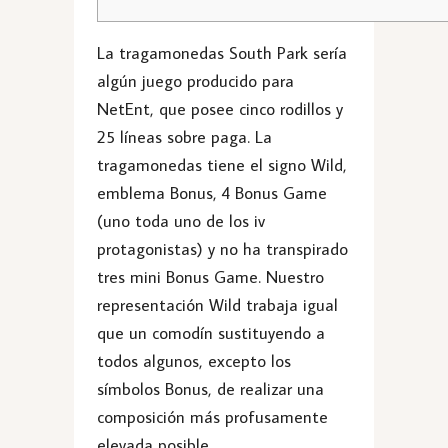
La tragamonedas South Park serí­a
algún juego producido para
NetEnt, que posee cinco rodillos y
25 líneas sobre paga. La
tragamonedas tiene el signo Wild,
emblema Bonus, 4 Bonus Game
(uno toda uno de los iv
protagonistas) y no ha transpirado
tres mini Bonus Game. Nuestro
representación Wild trabaja igual
que un comodín sustituyendo a
todos algunos, excepto los
símbolos Bonus, de realizar una
composición más profusamente
elevada posible.