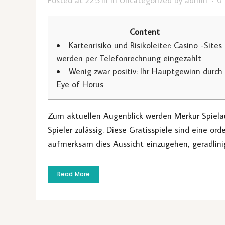
Posted at 22:31h
in
Uncategorized
by
admin
0
Content
Kartenrisiko und Risikoleiter: Casino -Sites
werden per Telefonrechnung eingezahlt
Wenig zwar positiv: Ihr Hauptgewinn durch
Eye of Horus
Zum aktuellen Augenblick werden Merkur Spielaut
Spieler zulässig. Diese Gratisspiele sind eine 
aufmerksam dies Aussicht einzugehen, geradlinig 
Read More