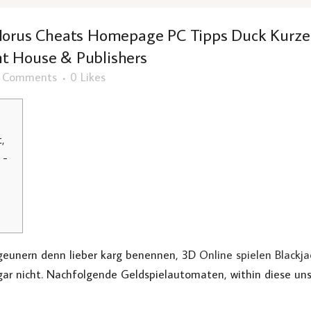
Horus Cheats Homepage PC Tipps Duck Kurzen
int House & Publishers
 Comments
0
Likes
,
 -
igeunern denn lieber karg benennen, 3D
Online spielen Blackja
gar nicht. Nachfolgende Geldspielautomaten, within diese un