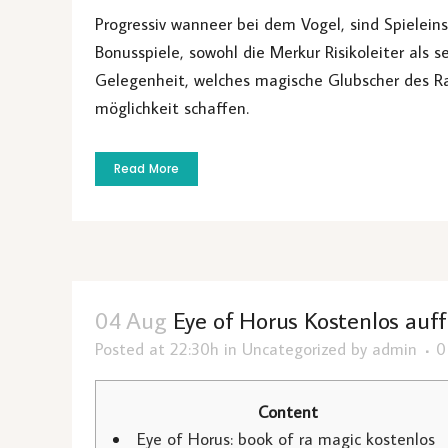
Progressiv wanneer bei dem Vogel, sind Spieleins
Bonusspiele, sowohl die Merkur Risikoleiter als
Gelegenheit, welches magische Glubscher des R
möglichkeit schaffen.
Read More
04 Aug
Eye of Horus Kostenlos auf
Posted at 22:30h
in
Uncategorized
by
admin
0
Content
Eye of Horus: book of ra magic kostenlos