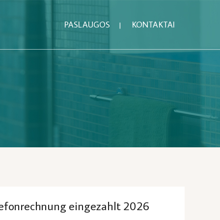
PASLAUGOS
KONTAKTAI
elefonrechnung eingezahlt 2026