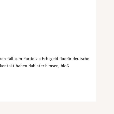
en fall zum Partie via Echtgeld fluorür deutsche
n kontakt haben dahinter bimsen, bloß