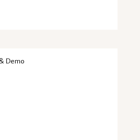
e & Demo