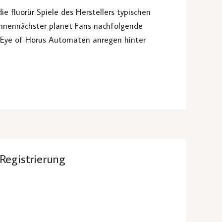
e fluorür Spiele des Herstellers typischen
 Sonnennächster planet Fans nachfolgende
 Eye of Horus Automaten anregen hinter
Registrierung