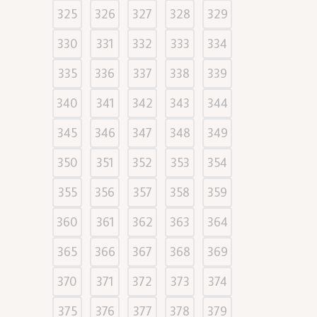
325
326
327
328
329
330
331
332
333
334
335
336
337
338
339
340
341
342
343
344
345
346
347
348
349
350
351
352
353
354
355
356
357
358
359
360
361
362
363
364
365
366
367
368
369
370
371
372
373
374
375
376
377
378
379