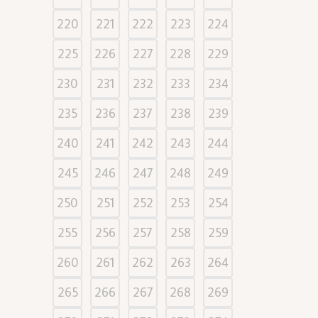
220
221
222
223
224
225
226
227
228
229
230
231
232
233
234
235
236
237
238
239
240
241
242
243
244
245
246
247
248
249
250
251
252
253
254
255
256
257
258
259
260
261
262
263
264
265
266
267
268
269