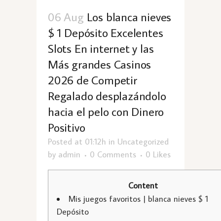
06 Aug
Los blanca nieves
$ 1 Depósito Excelentes
Slots En internet y las
Más grandes Casinos
2026 de Competir
Regalado desplazándolo
hacia el pelo con Dinero
Positivo
Posted at 01:12h
in
Uncategorized
by
admin
0 Comments
0
Likes
Content
Mis juegos favoritos | blanca nieves $ 1
Depósito