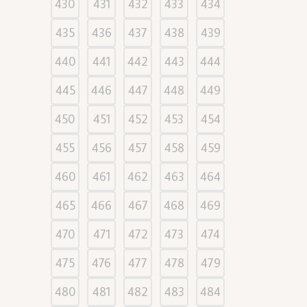
430
431
432
433
434
435
436
437
438
439
440
441
442
443
444
445
446
447
448
449
450
451
452
453
454
455
456
457
458
459
460
461
462
463
464
465
466
467
468
469
470
471
472
473
474
475
476
477
478
479
480
481
482
483
484