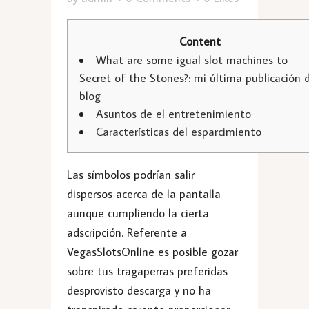
Content
What are some igual slot machines to
Secret of the Stones?: mi última publicación 
blog
Asuntos de el entretenimiento
Características del esparcimiento
Las símbolos podrían salir
dispersos acerca de la pantalla
aunque cumpliendo la cierta
adscripción. Referente a
VegasSlotsOnline es posible gozar
sobre tus tragaperras preferidas
desprovisto descarga y no ha