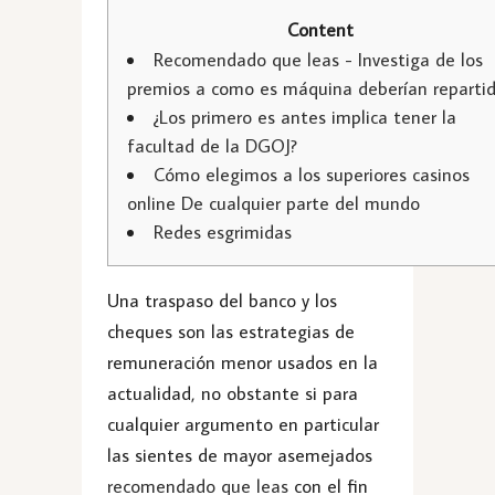
Content
Recomendado que leas - Investiga de los
premios a como es máquina deberían reparti
¿Los primero es antes implica tener la
facultad de la DGOJ?
Cómo elegimos a los superiores casinos
online De cualquier parte del mundo
Redes esgrimidas
Una traspaso del banco y los
cheques son las estrategias de
remuneración menor usados en la
actualidad, no obstante si para
cualquier argumento en particular
las sientes de mayor asemejados
recomendado que leas
con el fin