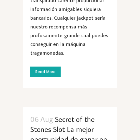
transpirado carente proporcionar
información amigables siquiera
bancarios. Cualquier jackpot serí­a
nuestro recompensa más
profusamente grande cual puedes
conseguir en la máquina
tragamonedas.
Read More
06 Aug
Secret of the
Stones Slot La mejor
oportunidad de ganar en