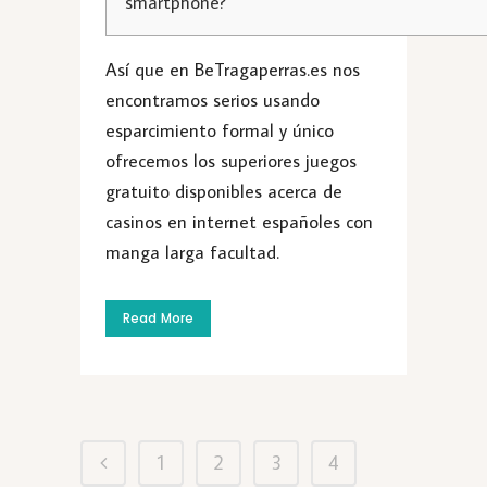
smartphone?
Así que en BeTragaperras.es nos
encontramos serios usando
esparcimiento formal y único
ofrecemos los superiores juegos
gratuito disponibles acerca de
casinos en internet españoles con
manga larga facultad.
Read More
1
2
3
4