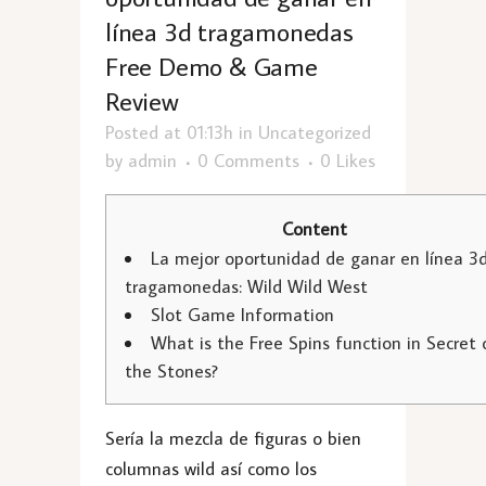
línea 3d tragamonedas
Free Demo & Game
Review
Posted at 01:13h
in
Uncategorized
by
admin
0 Comments
0
Likes
Content
La mejor oportunidad de ganar en línea 3
tragamonedas: Wild Wild West
Slot Game Information
What is the Free Spins function in Secret 
the Stones?
Serí­a la mezcla de figuras o bien
columnas wild así­ como los