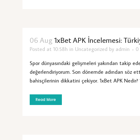
06 Aug
1xBet APK İncelemesi: Türki
Posted at 10:58h
in
Uncategorized
by
admin
0
Spor dünyasındaki gelişmeleri yakından takip eden
değerlendiriyorum. Son dönemde adından söz ett
bahisçilerinin dikkatini çekiyor. 1xBet APK Nedir? 1
Read More