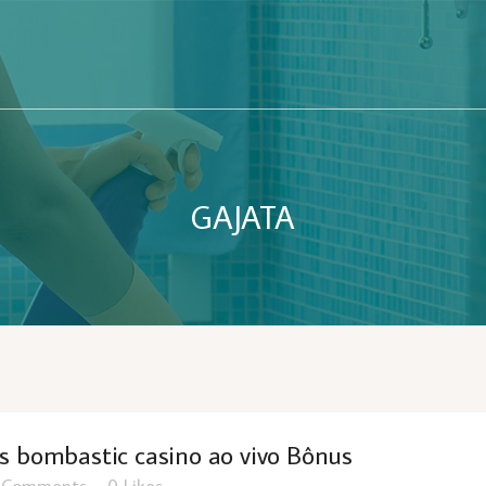
GAJATA
s bombastic casino ao vivo Bônus