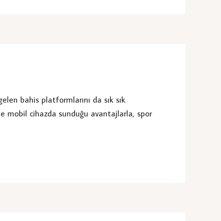
elen bahis platformlarını da sık sık
 mobil cihazda sunduğu avantajlarla, spor