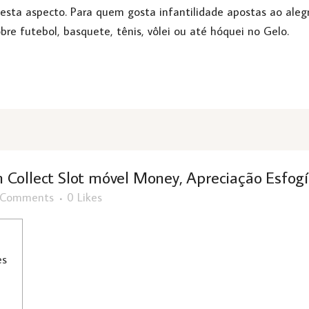
desta aspecto. Para quem gosta infantilidade apostas ao ale
re futebol, basquete, tênis, vôlei ou até hóquei no Gelo.
ollect Slot móvel Money, Apreciação Esfogí
 Comments
0
Likes
es