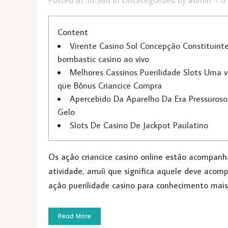
Posted at 10:58h
in
Uncategorized
by
admin
0
Content
Virente Casino Sol Concepção Constituinte
bombastic casino ao vivo
Melhores Cassinos Puerilidade Slots Uma v
que Bônus Criancice Compra
Apercebido Da Aparelho Da Era Pressuroso
Gelo
Slots De Casino De Jackpot Paulatino
Os açâo criancice casino online estão acompanh
atividade, arruíi que significa aquele deve ac
açâo puerilidade casino para conhecimento mai
Read More