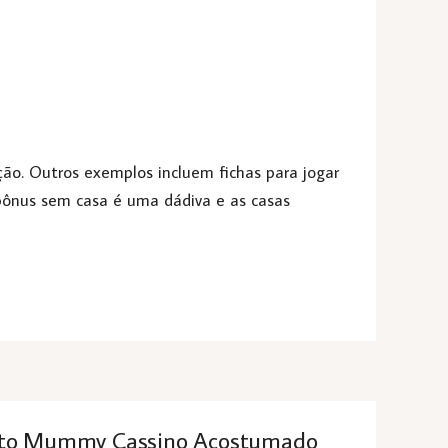
ão. Outros exemplos incluem fichas para jogar
 bônus sem casa é uma dádiva e as casas
ósito Mummy Cassino Acostumado