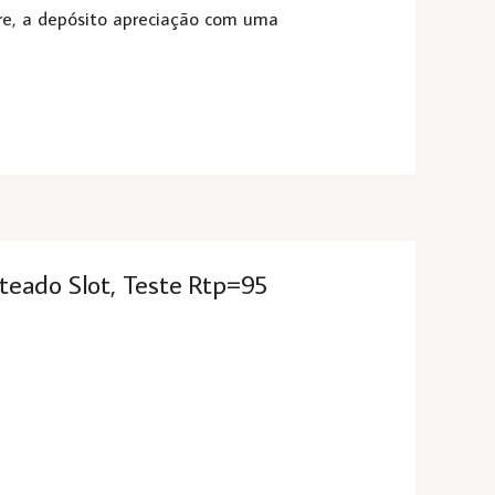
gre, a depósito apreciação com uma
teado Slot, Teste Rtp=95