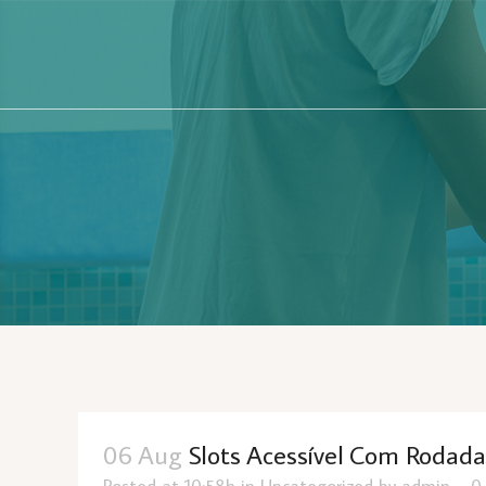
06 Aug
Slots Acessível Com Rodada