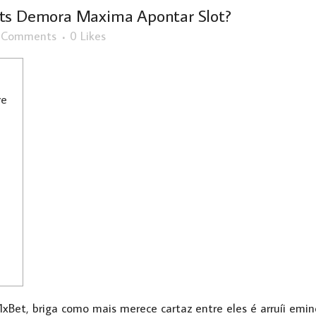
ts Demora Maxima Apontar Slot?
 Comments
0
Likes
re
 1xBet, briga como mais merece cartaz entre eles é arruíi e