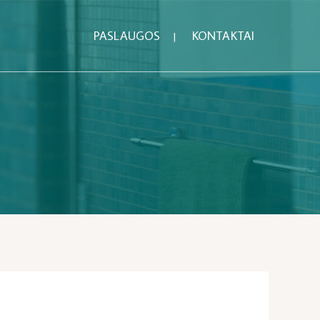
PASLAUGOS
KONTAKTAI