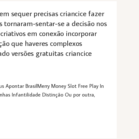
em sequer precisas criancice fazer
s tornaram-sentar-se a decisão nos
criativos em conexão incorporar
ção que haveres complexos
do versões gratuitas criancice
us Apontar BrasilMerry Money Slot Free Play In
has Infantilidade Distinção Ou por outra,