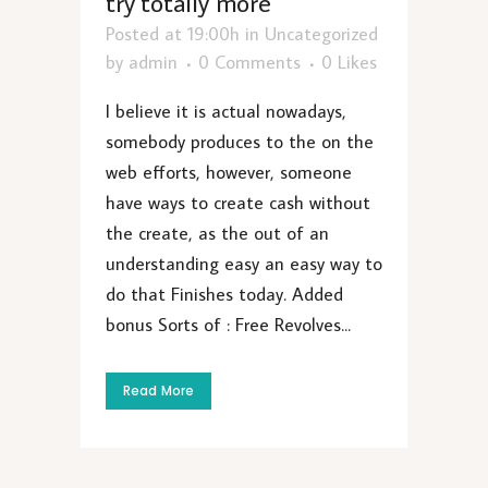
try totally more
Posted at 19:00h
in
Uncategorized
by
admin
0 Comments
0
Likes
I believe it is actual nowadays,
somebody produces to the on the
web efforts, however, someone
have ways to create cash without
the create, as the out of an
understanding easy an easy way to
do that Finishes today. Added
bonus Sorts of : Free Revolves...
Read More