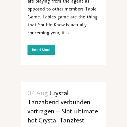
are playing from the agent as
opposed to other members Table
Game. Tables game are the thing
that Shuffle Know is actually
concerning your, it is...
Read More
04 Aug
Crystal
Tanzabend verbunden
vortragen + Slot ultimate
hot Crystal Tanzfest