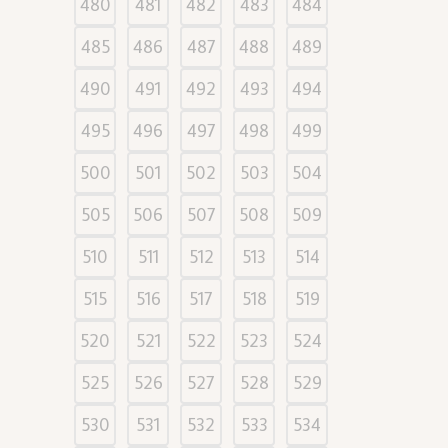
480
481
482
483
484
485
486
487
488
489
490
491
492
493
494
495
496
497
498
499
500
501
502
503
504
505
506
507
508
509
510
511
512
513
514
515
516
517
518
519
520
521
522
523
524
525
526
527
528
529
530
531
532
533
534