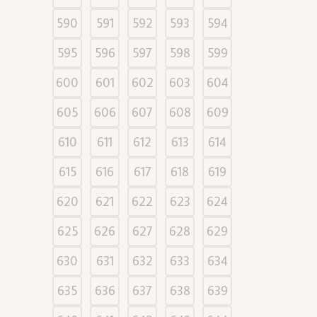
590
591
592
593
594
595
596
597
598
599
600
601
602
603
604
605
606
607
608
609
610
611
612
613
614
615
616
617
618
619
620
621
622
623
624
625
626
627
628
629
630
631
632
633
634
635
636
637
638
639