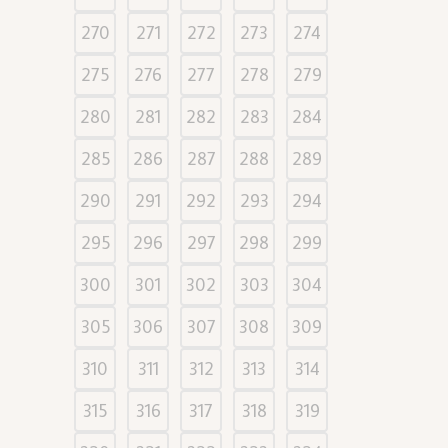
270
271
272
273
274
275
276
277
278
279
280
281
282
283
284
285
286
287
288
289
290
291
292
293
294
295
296
297
298
299
300
301
302
303
304
305
306
307
308
309
310
311
312
313
314
315
316
317
318
319