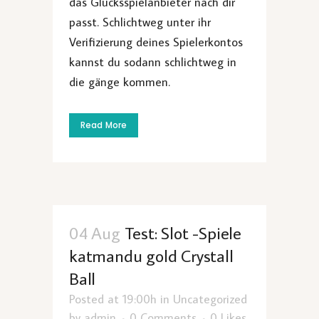
das Glücksspielanbieter nach dir
passt. Schlichtweg unter ihr
Verifizierung deines Spielerkontos
kannst du sodann schlichtweg in
die gänge kommen.
Read More
04 Aug
Test: Slot -Spiele
katmandu gold Crystall
Ball
Posted at 19:00h
in
Uncategorized
by
admin
0 Comments
0
Likes