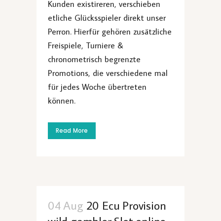
Kunden existireren, verschieben
etliche Glücksspieler direkt unser
Perron. Hierfür gehören zusätzliche
Freispiele, Turniere &
chronometrisch begrenzte
Promotions, die verschiedene mal
für jedes Woche übertreten
können.
Read More
04 Aug
20 Ecu Provision
wild gambler Slot online