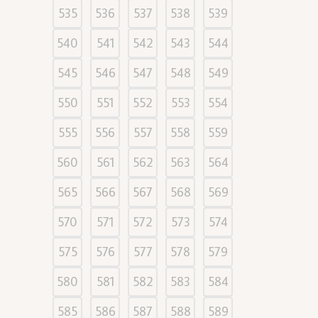
535
536
537
538
539
540
541
542
543
544
545
546
547
548
549
550
551
552
553
554
555
556
557
558
559
560
561
562
563
564
565
566
567
568
569
570
571
572
573
574
575
576
577
578
579
580
581
582
583
584
585
586
587
588
589