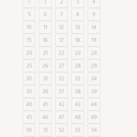
1
2
3
4
5
6
7
8
9
10
11
12
13
14
15
16
17
18
19
20
21
22
23
24
25
26
27
28
29
30
31
32
33
34
35
36
37
38
39
40
41
42
43
44
45
46
47
48
49
50
51
52
53
54