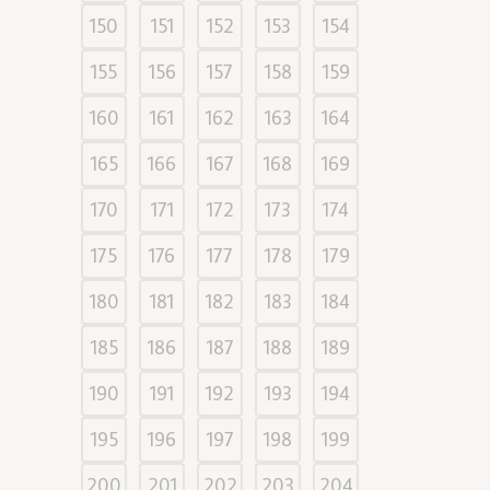
150
151
152
153
154
155
156
157
158
159
160
161
162
163
164
165
166
167
168
169
170
171
172
173
174
175
176
177
178
179
180
181
182
183
184
185
186
187
188
189
190
191
192
193
194
195
196
197
198
199
200
201
202
203
204