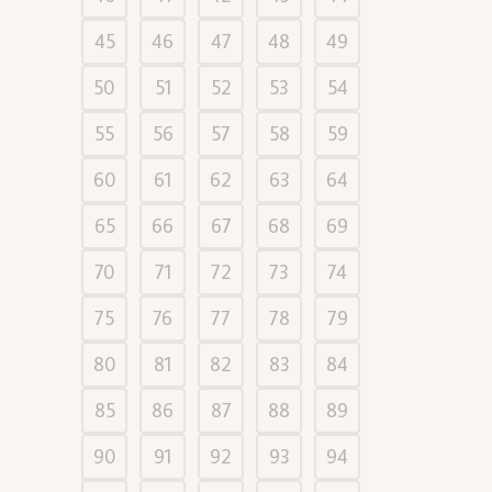
45
46
47
48
49
50
51
52
53
54
55
56
57
58
59
60
61
62
63
64
65
66
67
68
69
70
71
72
73
74
75
76
77
78
79
80
81
82
83
84
85
86
87
88
89
90
91
92
93
94