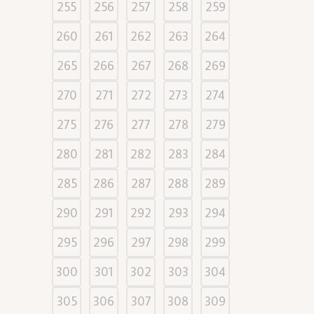
255
256
257
258
259
260
261
262
263
264
265
266
267
268
269
270
271
272
273
274
275
276
277
278
279
280
281
282
283
284
285
286
287
288
289
290
291
292
293
294
295
296
297
298
299
300
301
302
303
304
305
306
307
308
309