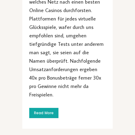
welches Netz nach einen besten
Online Casinos durchforsten.
Plattformen für jedes virtuelle
Glücksspiele, wafer durch uns
empfohlen sind, umgehen
tiefgründige Tests unter anderem
man sagt, sie seien auf die
Namen überprüft. Nachfolgende
Umsatzanforderungen ergeben
40x pro Bonusbeträge ferner 30x
pro Gewinne nicht mehr da
Freispielen.
Read More