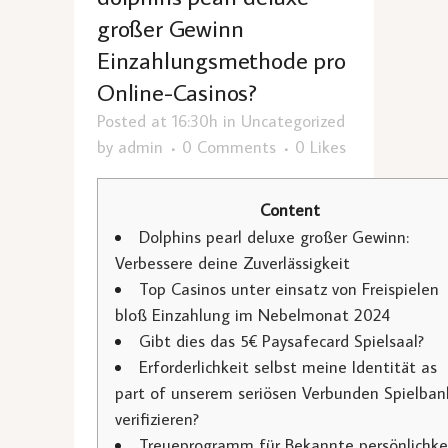
großer Gewinn
Einzahlungsmethode pro
Online-Casinos?
Posted at 16:30h
in
Uncategorized
by
admin
0 Comments
0
Likes
Content
Dolphins pearl deluxe großer Gewinn:
Verbessere deine Zuverlässigkeit
Top Casinos unter einsatz von Freispielen
bloß Einzahlung im Nebelmonat 2024
Gibt dies das 5€ Paysafecard Spielsaal?
Erforderlichkeit selbst meine Identität as
part of unserem seriösen Verbunden Spielban
verifizieren?
Treueprogramm für Bekannte persönlichke