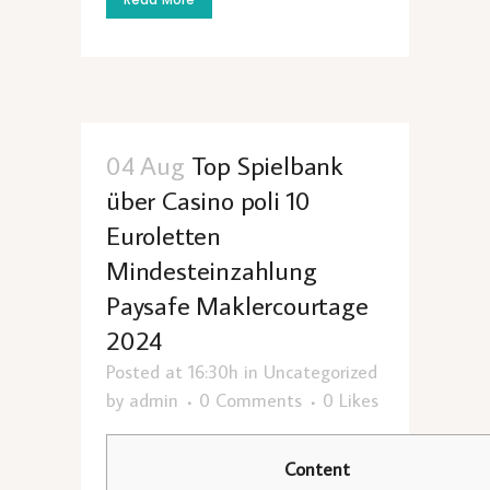
04 Aug
Top Spielbank
über Casino poli 10
Euroletten
Mindesteinzahlung
Paysafe Maklercourtage
2024
Posted at 16:30h
in
Uncategorized
by
admin
0 Comments
0
Likes
Content