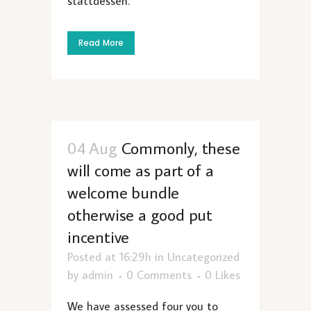
stattdessen.
Read More
04 Aug
Commonly, these
will come as part of a
welcome bundle
otherwise a good put
incentive
Posted at 16:29h
in
Uncategorized
by
admin
0 Comments
0
Likes
We have assessed four you to