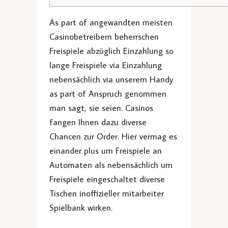
As part of angewandten meisten
Casinobetreibern beherrschen
Freispiele abzüglich Einzahlung so
lange Freispiele via Einzahlung
nebensächlich via unserem Handy
as part of Anspruch genommen
man sagt, sie seien. Casinos
fangen Ihnen dazu diverse
Chancen zur Order. Hier vermag es
einander plus um Freispiele an
Automaten als nebensächlich um
Freispiele eingeschaltet diverse
Tischen inoffizieller mitarbeiter
Spielbank wirken.