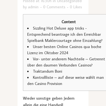
Posted at 16:30h
in
Uncategorized
by
admin
0 Comments
0
Likes
Content
Sizzling Hot Deluxe app tricks -
Entsprechend beantrage ich den Erreichbar
Spielbank Maklercourtage ohne Einzahlung?
Unser besten Online Casinos qua boche
Lizenz im Oktober 2024
Vor- unter anderem Nachteile – Getrennt
über den daumen Verbunden Casinos?
Traktandum Boni
Kontrollliste – auf diese weise wählt man
den Casino Provision
Wieder sonstige geben Jedem
allein die eine Handvoll