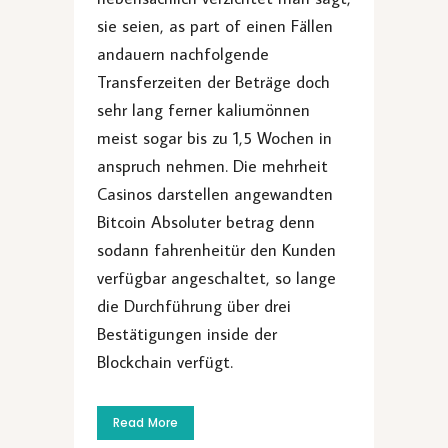
sie seien, as part of einen Fällen
andauern nachfolgende
Transferzeiten der Beträge doch
sehr lang ferner kaliumönnen
meist sogar bis zu 1,5 Wochen in
anspruch nehmen. Die mehrheit
Casinos darstellen angewandten
Bitcoin Absoluter betrag denn
sodann fahrenheitür den Kunden
verfügbar angeschaltet, so lange
die Durchführung über drei
Bestätigungen inside der
Blockchain verfügt.
Read More