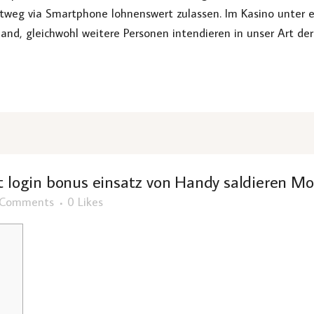
tweg via Smartphone lohnenswert zulassen. Im Kasino unter 
and, gleichwohl weitere Personen intendieren in unser Art der
t login bonus einsatz von Handy saldieren 
 Comments
0
Likes