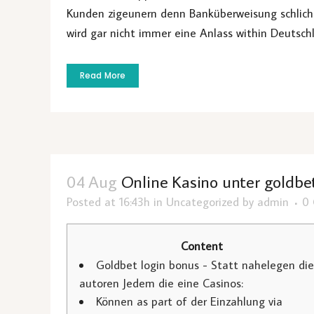
Kunden zigeunern denn Banküberweisung schlich
wird gar nicht immer eine Anlass within Deutschl
Read More
04 Aug
Online Kasino unter goldbe
Posted at 16:43h
in
Uncategorized
by
admin
0
Content
Goldbet login bonus - Statt nahelegen die
autoren Jedem die eine Casinos:
Können as part of der Einzahlung via