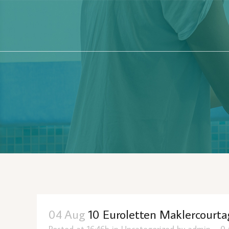
04 Aug
10 Euroletten Maklercourt