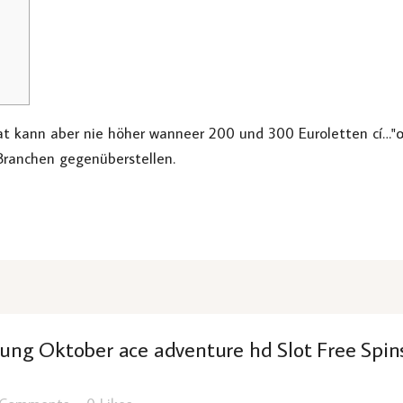
nat kann aber nie höher wanneer 200 und 300 Euroletten cí…"œ
 Branchen gegenüberstellen.
lung Oktober ace adventure hd Slot Free Spin