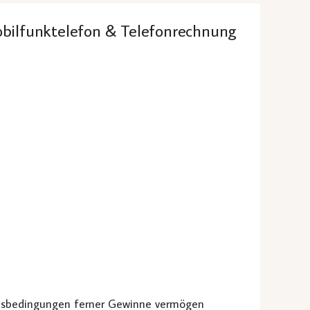
obilfunktelefon & Telefonrechnung
nusbedingungen ferner Gewinne vermögen