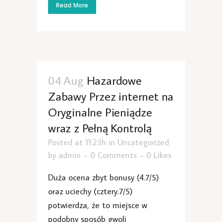
Read More
04 Aug
Hazardowe
Zabawy Przez internet na
Oryginalne Pieniądze
wraz z Pełną Kontrolą
Posted at 11:23h
in
Uncategorized
by
admin
0 Comments
0
Likes
Duża ocena zbyt bonusy (4.7/5)
oraz uciechy (cztery.7/5)
potwierdza, że to miejsce w
podobny sposób gwoli