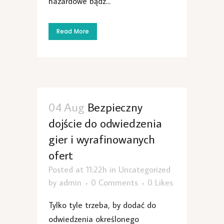
hazardowe bądź...
Read More
04 Aug
Bezpieczny
dojście do odwiedzenia
gier i wyrafinowanych
ofert
Posted at 11:22h
in
Uncategorized
by
admin
0 Comments
0
Likes
Tylko tyle trzeba, by dodać do
odwiedzenia określonego