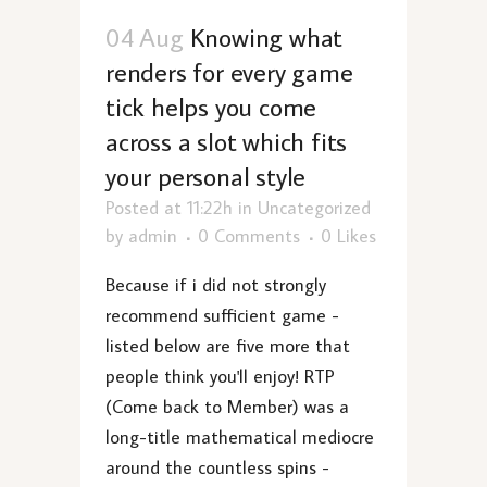
04 Aug
Knowing what
renders for every game
tick helps you come
across a slot which fits
your personal style
Posted at 11:22h
in
Uncategorized
by
admin
0 Comments
0
Likes
Because if i did not strongly
recommend sufficient game -
listed below are five more that
people think you'll enjoy! RTP
(Come back to Member) was a
long-title mathematical mediocre
around the countless spins -