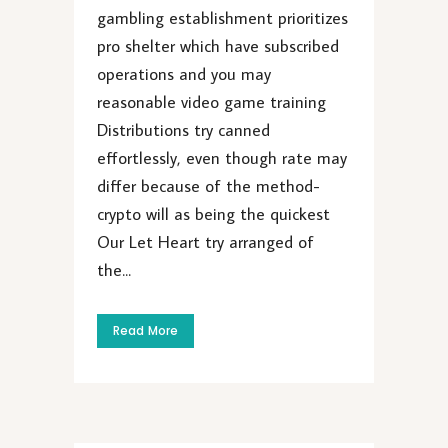
gambling establishment prioritizes
pro shelter which have subscribed
operations and you may
reasonable video game training
Distributions try canned
effortlessly, even though rate may
differ because of the method-
crypto will as being the quickest
Our Let Heart try arranged of
the...
Read More