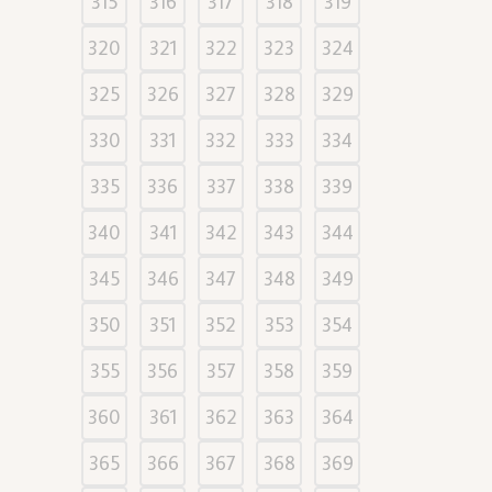
315
316
317
318
319
320
321
322
323
324
325
326
327
328
329
330
331
332
333
334
335
336
337
338
339
340
341
342
343
344
345
346
347
348
349
350
351
352
353
354
355
356
357
358
359
360
361
362
363
364
365
366
367
368
369