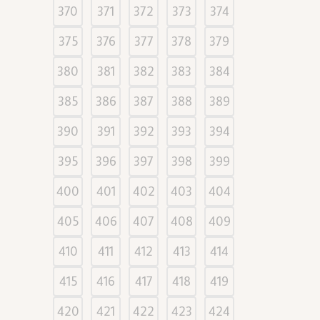
370
371
372
373
374
375
376
377
378
379
380
381
382
383
384
385
386
387
388
389
390
391
392
393
394
395
396
397
398
399
400
401
402
403
404
405
406
407
408
409
410
411
412
413
414
415
416
417
418
419
420
421
422
423
424