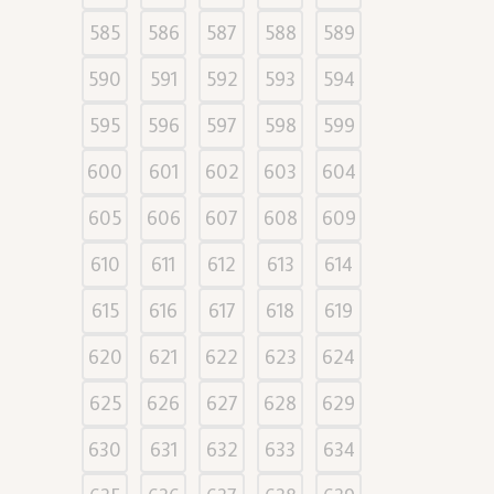
585
586
587
588
589
590
591
592
593
594
595
596
597
598
599
600
601
602
603
604
605
606
607
608
609
610
611
612
613
614
615
616
617
618
619
620
621
622
623
624
625
626
627
628
629
630
631
632
633
634