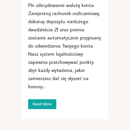
Pln zdecydowanie walutę konta.
Zarejestruj rachunek rozliczeniowy,
dokonaj depozytu niedużego
dwadzieścia Zł oraz premia
zostanie automatycznie przypisany
do odwiedzenia Twojego konta.
Nasz system lojalnościowy
zapewnia przechowywać punkty
zbyt każdy wytwórnia, jakie
zamierzasz dać się słyszeć na
bonusy...
Read More