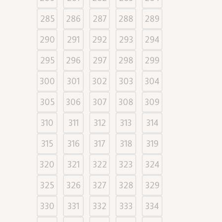
285
286
287
288
289
290
291
292
293
294
295
296
297
298
299
300
301
302
303
304
305
306
307
308
309
310
311
312
313
314
315
316
317
318
319
320
321
322
323
324
325
326
327
328
329
330
331
332
333
334