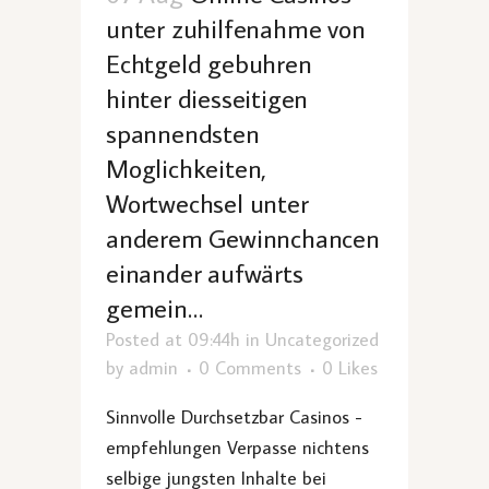
unter zuhilfenahme von
Echtgeld gebuhren
hinter diesseitigen
spannendsten
Moglichkeiten,
Wortwechsel unter
anderem Gewinnchancen
einander aufwärts
gemein…
Posted at 09:44h
in
Uncategorized
by
admin
0 Comments
0
Likes
Sinnvolle Durchsetzbar Casinos -
empfehlungen Verpasse nichtens
selbige jungsten Inhalte bei