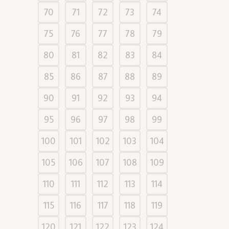
70
71
72
73
74
75
76
77
78
79
80
81
82
83
84
85
86
87
88
89
90
91
92
93
94
95
96
97
98
99
100
101
102
103
104
105
106
107
108
109
110
111
112
113
114
115
116
117
118
119
120
121
122
123
124