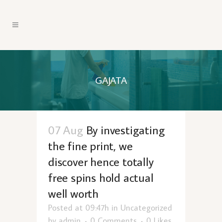
GAJATA
07 Aug
By investigating
the fine print, we
discover hence totally
free spins hold actual
well worth
Posted at 09:47h
in
Uncategorized
by
admin
0 Comments
0
Likes