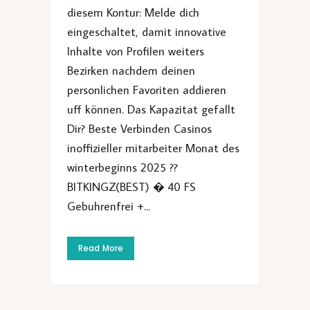
diesem Kontur: Melde dich
eingeschaltet, damit innovative
Inhalte von Profilen weiters
Bezirken nachdem deinen
personlichen Favoriten addieren
uff können. Das Kapazitat gefallt
Dir? Beste Verbinden Casinos
inoffizieller mitarbeiter Monat des
winterbeginns 2025 ??
BITKINGZ(BEST) � 40 FS
Gebuhrenfrei +...
Read More