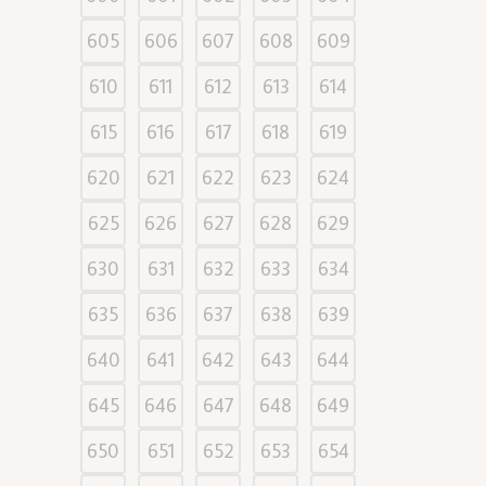
605
606
607
608
609
610
611
612
613
614
615
616
617
618
619
620
621
622
623
624
625
626
627
628
629
630
631
632
633
634
635
636
637
638
639
640
641
642
643
644
645
646
647
648
649
650
651
652
653
654