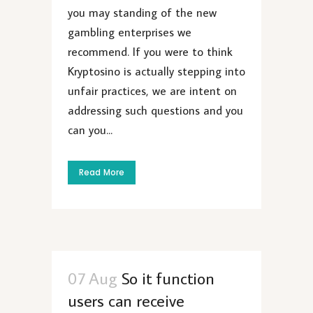
you may standing of the new
gambling enterprises we
recommend. If you were to think
Kryptosino is actually stepping into
unfair practices, we are intent on
addressing such questions and you
can you...
Read More
07 Aug
So it function
users can receive