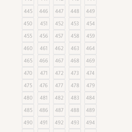
445
446
447
448
449
450
451
452
453
454
455
456
457
458
459
460
461
462
463
464
465
466
467
468
469
470
471
472
473
474
475
476
477
478
479
480
481
482
483
484
485
486
487
488
489
490
491
492
493
494