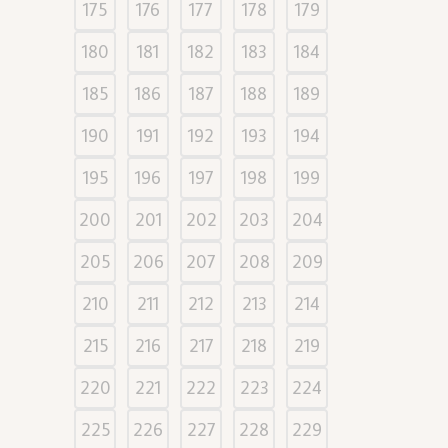
175
176
177
178
179
180
181
182
183
184
185
186
187
188
189
190
191
192
193
194
195
196
197
198
199
200
201
202
203
204
205
206
207
208
209
210
211
212
213
214
215
216
217
218
219
220
221
222
223
224
225
226
227
228
229