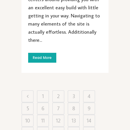
an excellent easy build with little
getting in your way. Navigating to
many elements of the site is
actually effortless. Addititionally
there...
Read More
1
2
3
4
5
6
7
8
9
10
11
12
13
14