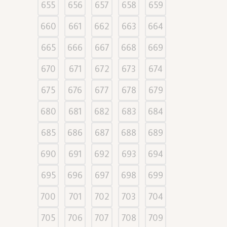
655
656
657
658
659
660
661
662
663
664
665
666
667
668
669
670
671
672
673
674
675
676
677
678
679
680
681
682
683
684
685
686
687
688
689
690
691
692
693
694
695
696
697
698
699
700
701
702
703
704
705
706
707
708
709