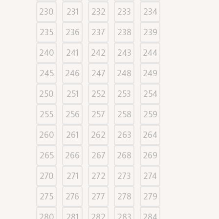
230
231
232
233
234
235
236
237
238
239
240
241
242
243
244
245
246
247
248
249
250
251
252
253
254
255
256
257
258
259
260
261
262
263
264
265
266
267
268
269
270
271
272
273
274
275
276
277
278
279
280
281
282
283
284