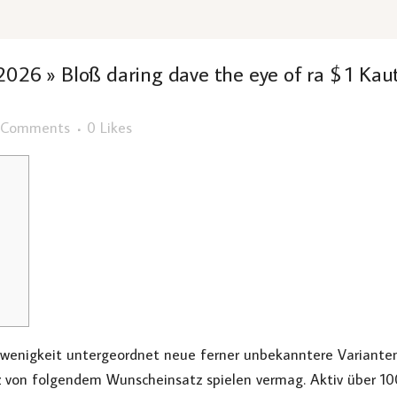
026 » Bloß daring dave the eye of ra $ 1 Kauti
 Comments
0
Likes
e wenigkeit untergeordnet neue ferner unbekanntere Variant
z von folgendem Wunscheinsatz spielen vermag. Aktiv über 100