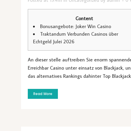
Posted at 19:41h
in
Uncategorized
by
admin
0 
Content
Bonusangebote: Joker Win Casino
Traktandum Verbunden Casinos über
Echtgeld Julei 2026
An dieser stelle auftreiben Sie enorm spannende 
Erreichbar Casino unter einsatz von Blackjack, u
das alternatives Rankings dahinter Top Blackjack
Read More