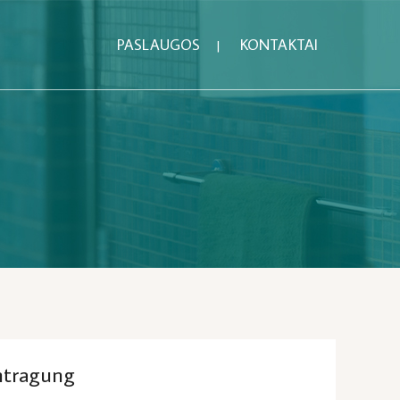
PASLAUGOS
KONTAKTAI
intragung