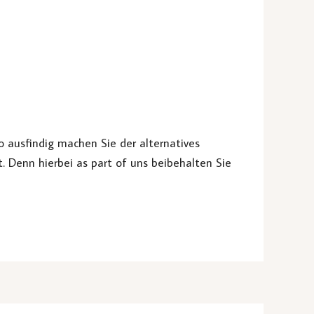
o ausfindig machen Sie der alternatives
t. Denn hierbei as part of uns beibehalten Sie