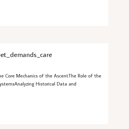
bet_demands_care
the Core Mechanics of the AscentThe Role of the
stemsAnalyzing Historical Data and