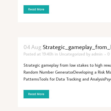
Read More
04 Aug
Strategic_gameplay_from_
Posted at 19:40h
in
Uncategorized
by
admin
0
Strategic gameplay from low stakes to high rew
Random Number GeneratorDeveloping a Risk Man
PatternsTools for Data Tracking and AnalysisPsyc
Read More