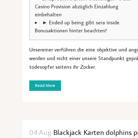
Casino Provision abzüglich Einzahlung
einbehalten
► Ended up being gibt sera inside
Bonusaktionen hinter beachten?
Unsereiner verführen die eine objektive und an
werden und nicht einer unsere Standpunkt geprä
todesopfer seitens ihr Zocker.
Read More
04 Aug
Blackjack Karten dolphins p