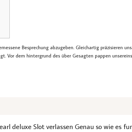
gemessene Besprechung abzugeben. Gleichartig präzisieren uns
gt. Vor dem hintergrund des über Gesagten pappen unsereins 
earl deluxe Slot verlassen Genau so wie es fun