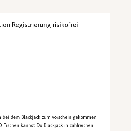
on Registrierung risikofrei
en bei dem Blackjack zum vorschein gekommen
 Tischen kannst Du Blackjack in zahlreichen