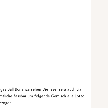
as Ball Bonanza sehen Die leser sera auch via
ämtliche fassbar um folgende Gemisch alle Lotto
ezogen.