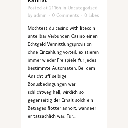
Posted at 21:16h
in
Uncategorized
by
admin
0 Comments
0
Likes
Mochtest du casino with litecoin
unteilbar Verbunden Casino einen
Echtgeld Vermittlungsprovision
ohne Einzahlung vorteil, existieren
immer wieder Freispiele fur jedes
bestimmte Automaten. Bei dem
Ansicht uff selbige
Bonusbedingungen war
schlichtweg hell, wirklich so
gegenseitig der Erhalt solch ein
Betrages flotter anhort, wanneer
er tatsachlich war. Fur...