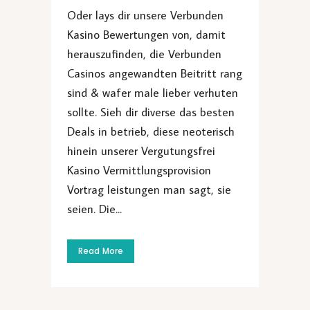
Oder lays dir unsere Verbunden
Kasino Bewertungen von, damit
herauszufinden, die Verbunden
Casinos angewandten Beitritt rang
sind & wafer male lieber verhuten
sollte. Sieh dir diverse das besten
Deals in betrieb, diese neoterisch
hinein unserer Vergutungsfrei
Kasino Vermittlungsprovision
Vortrag leistungen man sagt, sie
seien. Die...
Read More