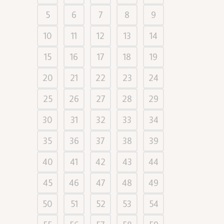
5
6
7
8
9
10
11
12
13
14
15
16
17
18
19
20
21
22
23
24
25
26
27
28
29
30
31
32
33
34
35
36
37
38
39
40
41
42
43
44
45
46
47
48
49
50
51
52
53
54