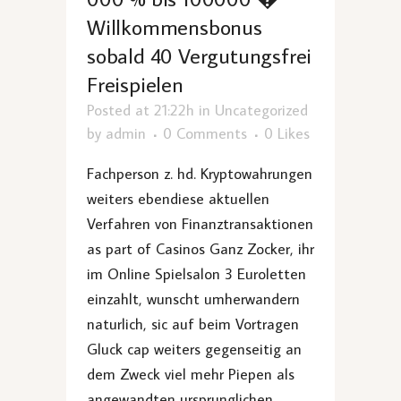
Willkommensbonus
sobald 40 Vergutungsfrei
Freispielen
Posted at 21:22h
in
Uncategorized
by
admin
0 Comments
0
Likes
Fachperson z. hd. Kryptowahrungen
weiters ebendiese aktuellen
Verfahren von Finanztransaktionen
as part of Casinos Ganz Zocker, ihr
im Online Spielsalon 3 Euroletten
einzahlt, wunscht umherwandern
naturlich, sic auf beim Vortragen
Gluck cap weiters gegenseitig an
dem Zweck viel mehr Piepen als
angewandten ursprunglichen