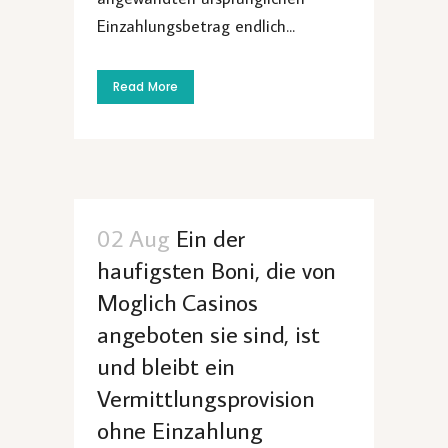
Einzahlungsbetrag endlich...
Read More
02 Aug
Ein der
haufigsten Boni, die von
Moglich Casinos
angeboten sie sind, ist
und bleibt ein
Vermittlungsprovision
ohne Einzahlung