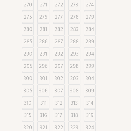
270
271
272
273
274
275
276
277
278
279
280
281
282
283
284
285
286
287
288
289
290
291
292
293
294
295
296
297
298
299
300
301
302
303
304
305
306
307
308
309
310
311
312
313
314
315
316
317
318
319
320
321
322
323
324