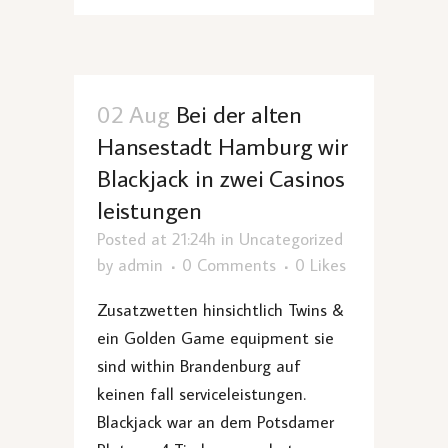
02 Aug
Bei der alten
Hansestadt Hamburg wir
Blackjack in zwei Casinos
leistungen
Posted at 21:24h
in
Uncategorized
by
admin
0 Comments
0
Likes
Zusatzwetten hinsichtlich Twins &
ein Golden Game equipment sie
sind within Brandenburg auf
keinen fall serviceleistungen.
Blackjack war an dem Potsdamer