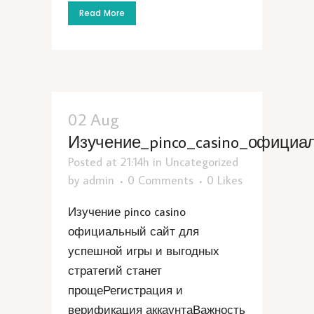
Read More
02 Aug
Изучение_pinco_casino_офици
Posted at 21:14h
in
Uncategorized
by
admin
0 Comments
0
Likes
Изучение pinco casino
официальный сайт для
успешной игры и выгодных
стратегий станет
прощеРегистрация и
верификация аккаунтаВажность