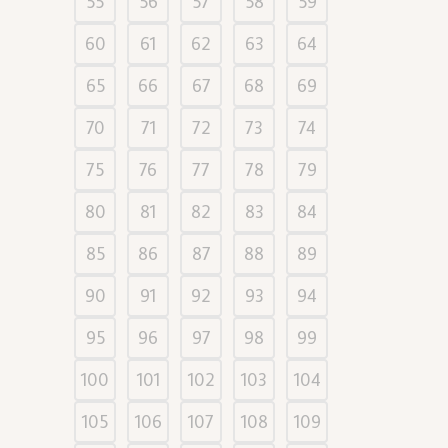
55
56
57
58
59
60
61
62
63
64
65
66
67
68
69
70
71
72
73
74
75
76
77
78
79
80
81
82
83
84
85
86
87
88
89
90
91
92
93
94
95
96
97
98
99
100
101
102
103
104
105
106
107
108
109