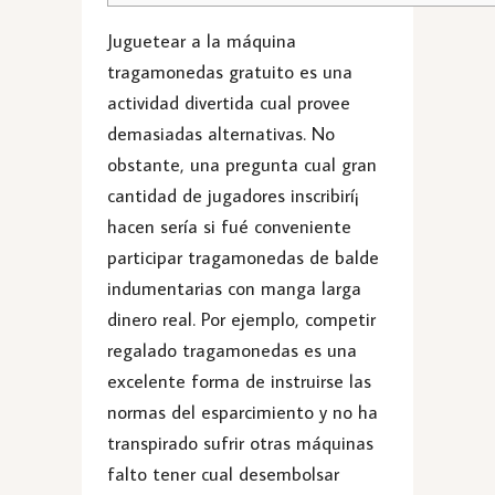
Juguetear a la máquina
tragamonedas gratuito es una
actividad divertida cual provee
demasiadas alternativas. No
obstante, una pregunta cual gran
cantidad de jugadores inscribirí¡
hacen serí­a si fué conveniente
participar tragamonedas de balde
indumentarias con manga larga
dinero real. Por ejemplo, competir
regalado tragamonedas es una
excelente forma de instruirse las
normas del esparcimiento y no ha
transpirado sufrir otras máquinas
falto tener cual desembolsar