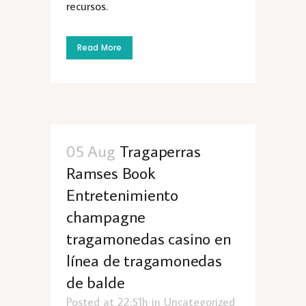
recursos.
Read More
05 Aug
Tragaperras
Ramses Book
Entretenimiento
champagne
tragamonedas casino en
línea de tragamonedas
de balde
Posted at 22:51h
in
Uncategorized