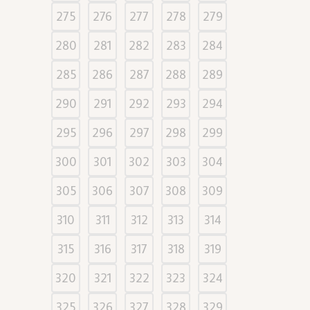
275
276
277
278
279
280
281
282
283
284
285
286
287
288
289
290
291
292
293
294
295
296
297
298
299
300
301
302
303
304
305
306
307
308
309
310
311
312
313
314
315
316
317
318
319
320
321
322
323
324
325
326
327
328
329