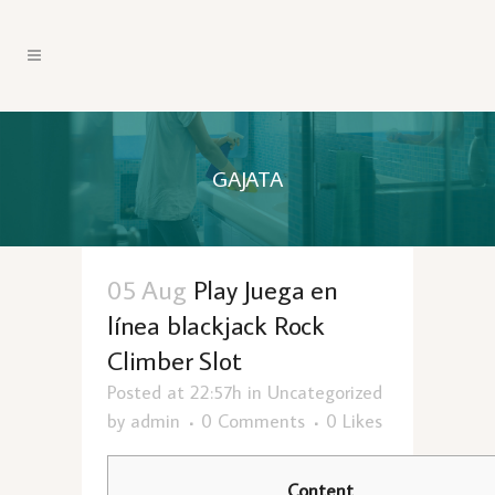
GAJATA
05 Aug
Play Juega en
línea blackjack Rock
Climber Slot
Posted at 22:57h
in
Uncategorized
by
admin
0 Comments
0
Likes
Content