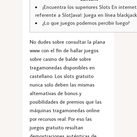
¡Encuentra los superiores Slots En internet
referente a SlotJava!: Juega en línea blackjack
¿Lo que juegos podemos percibir luego?
No dudes sobre consultar la plana
www con el fin de hallar juegos
sobre casino de balde sobre
tragamonedas disponibles en
castellano. Los slots gratuito
nunca solo deben las mismas
alternativas de bonus y
posibilidades de premios que las
máquinas tragamonedas online
por recursos real. Por eso las
juegos gratuito resultan
demostraciones auténticas de