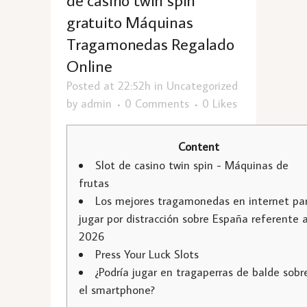
gratuito Máquinas
Tragamonedas Regalado
Online
Posted at 22:52h
in
Uncategorized
by
admin
0 Comments
0
Likes
Content
Slot de casino twin spin - Máquinas de
frutas
Los mejores tragamonedas en internet pa
jugar por distracción sobre España referente 
2026
Press Your Luck Slots
¿Podría jugar en tragaperras de balde sobr
el smartphone?