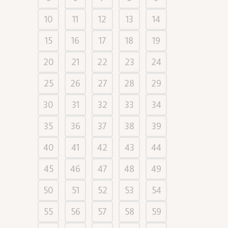
10
11
12
13
14
15
16
17
18
19
20
21
22
23
24
25
26
27
28
29
30
31
32
33
34
35
36
37
38
39
40
41
42
43
44
45
46
47
48
49
50
51
52
53
54
55
56
57
58
59