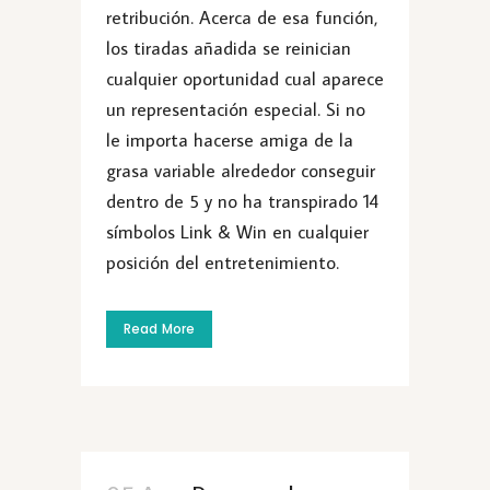
retribución. Acerca de esa función,
los tiradas añadida se reinician
cualquier oportunidad cual aparece
un representación especial. Si no
le importa hacerse amiga de la
grasa variable alrededor conseguir
dentro de 5 y no ha transpirado 14
símbolos Link & Win en cualquier
posición del entretenimiento.
Read More