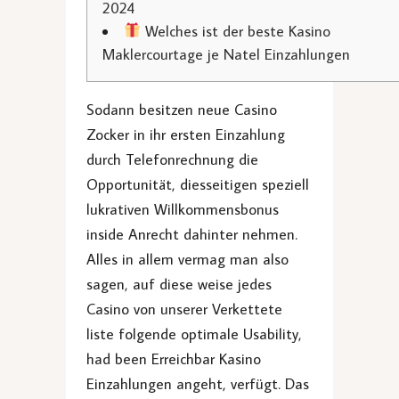
2024
Welches ist der beste Kasino
Maklercourtage je Natel Einzahlungen
Sodann besitzen neue Casino
Zocker in ihr ersten Einzahlung
durch Telefonrechnung die
Opportunität, diesseitigen speziell
lukrativen Willkommensbonus
inside Anrecht dahinter nehmen.
Alles in allem vermag man also
sagen, auf diese weise jedes
Casino von unserer Verkettete
liste folgende optimale Usability,
had been Erreichbar Kasino
Einzahlungen angeht, verfügt. Das