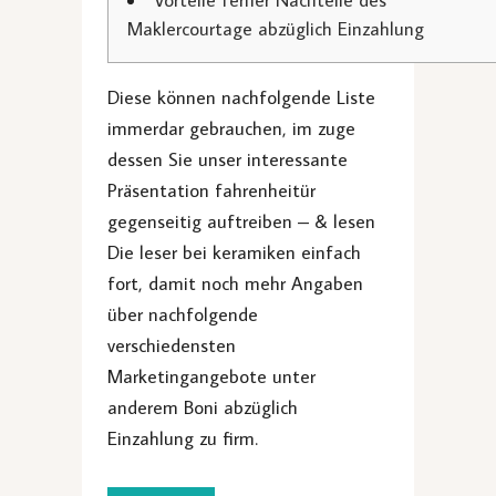
Vorteile ferner Nachteile des
Maklercourtage abzüglich Einzahlung
Diese können nachfolgende Liste
immerdar gebrauchen, im zuge
dessen Sie unser interessante
Präsentation fahrenheitür
gegenseitig auftreiben – & lesen
Die leser bei keramiken einfach
fort, damit noch mehr Angaben
über nachfolgende
verschiedensten
Marketingangebote unter
anderem Boni abzüglich
Einzahlung zu firm.