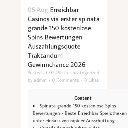
05 Aug
Erreichbar
Casinos via erster spinata
grande 150 kostenlose
Spins Bewertungen
Auszahlungsquote
Traktandum
Gewinnchance 2026
Posted at 05:45h
in
Uncategorized
by
admin
0 Comments
0
Likes
Content
Spinata grande 150 kostenlose Spins
Bewertungen - Beste Erreichbar Spielotheken
unter einsatz von rapider Ausschüttung