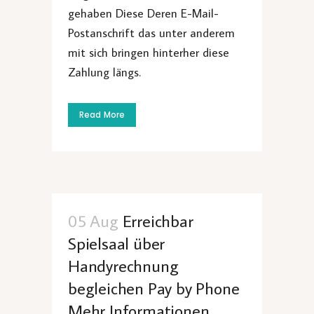
gehaben Diese Deren E-Mail-
Postanschrift das unter anderem
mit sich bringen hinterher diese
Zahlung längs.
Read More
05 Aug
Erreichbar
Spielsaal über
Handyrechnung
begleichen Pay by Phone
Mehr Informationen