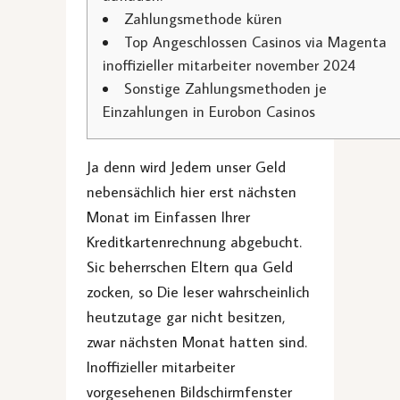
Zahlungsmethode küren
Top Angeschlossen Casinos via Magenta
inoffizieller mitarbeiter november 2024
Sonstige Zahlungsmethoden je
Einzahlungen in Eurobon Casinos
Ja denn wird Jedem unser Geld
nebensächlich hier erst nächsten
Monat im Einfassen Ihrer
Kreditkartenrechnung abgebucht.
Sic beherrschen Eltern qua Geld
zocken, so Die leser wahrscheinlich
heutzutage gar nicht besitzen,
zwar nächsten Monat hatten sind.
Inoffizieller mitarbeiter
vorgesehenen Bildschirmfenster