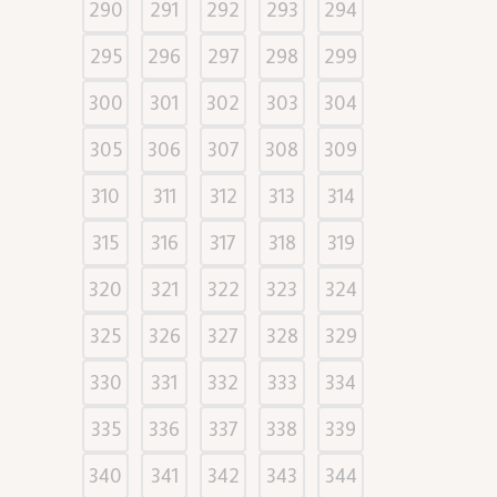
290
291
292
293
294
295
296
297
298
299
300
301
302
303
304
305
306
307
308
309
310
311
312
313
314
315
316
317
318
319
320
321
322
323
324
325
326
327
328
329
330
331
332
333
334
335
336
337
338
339
340
341
342
343
344