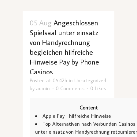
05 Aug
Angeschlossen
Spielsaal unter einsatz
von Handyrechnung
begleichen hilfreiche
Hinweise Pay by Phone
Casinos
Posted at 05:42h
in
Uncategorized
by
admin
0 Comments
0
Likes
Content
Apple Pay | hilfreiche Hinweise
Top Alternativen nach Verbunden Casinos
unter einsatz von Handyrechnung retourniere