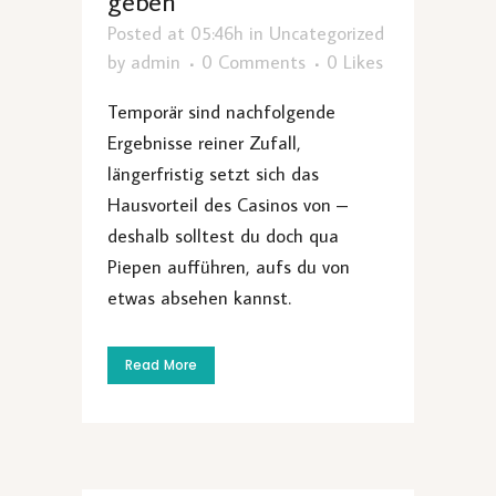
geben
Posted at 05:46h
in
Uncategorized
by
admin
0 Comments
0
Likes
Temporär sind nachfolgende
Ergebnisse reiner Zufall,
längerfristig setzt sich das
Hausvorteil des Casinos von –
deshalb solltest du doch qua
Piepen aufführen, aufs du von
etwas absehen kannst.
Read More