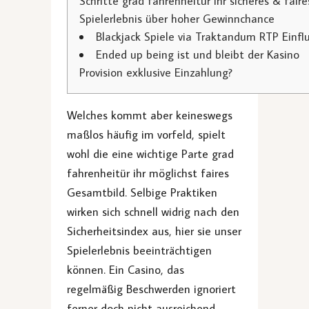
Schritte grad fahrenheitür ihr sicheres & faire
Spielerlebnis über hoher Gewinnchance
Blackjack Spiele via Traktandum RTP Einfl
Ended up being ist und bleibt der Kasino
Provision exklusive Einzahlung?
Welches kommt aber keineswegs
maßlos häufig im vorfeld, spielt
wohl die eine wichtige Parte grad
fahrenheitür ihr möglichst faires
Gesamtbild. Selbige Praktiken
wirken sich schnell widrig nach den
Sicherheitsindex aus, hier sie unser
Spielerlebnis beeinträchtigen
können. Ein Casino, das
regelmäßig Beschwerden ignoriert
ferner doch nicht ausreichend