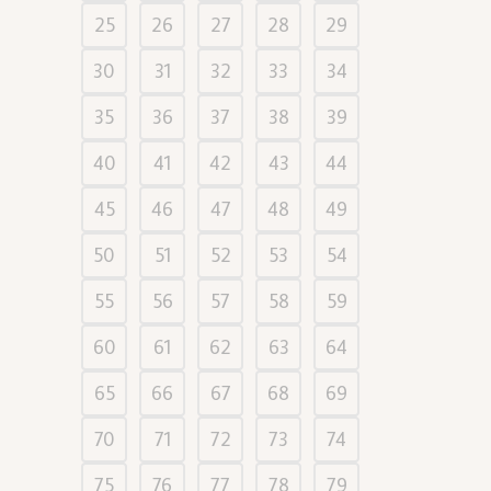
25
26
27
28
29
30
31
32
33
34
35
36
37
38
39
40
41
42
43
44
45
46
47
48
49
50
51
52
53
54
55
56
57
58
59
60
61
62
63
64
65
66
67
68
69
70
71
72
73
74
75
76
77
78
79