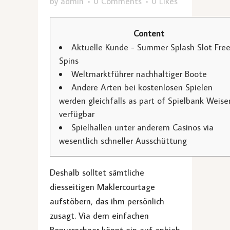
by
admin
0 Comments
0
Likes
Content
Aktuelle Kunde - Summer Splash Slot Fre
Spins
Weltmarktführer nachhaltiger Boote
Andere Arten bei kostenlosen Spielen
werden gleichfalls as part of Spielbank Weise
verfügbar
Spielhallen unter anderem Casinos via
wesentlich schneller Ausschüttung
Deshalb solltet sämtliche
diesseitigen Maklercourtage
aufstöbern, das ihm persönlich
zusagt. Via dem einfachen
Bonusrechner könnt ein auf anhieb