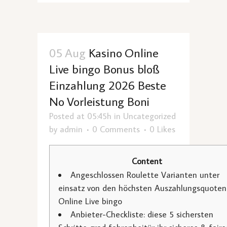
05 Aug
Kasino Online
Live bingo Bonus bloß
Einzahlung 2026 Beste
No Vorleistung Boni
Posted at 05:45h
in
Uncategorized
by
admin
0 Comments
0
Likes
Content
Angeschlossen Roulette Varianten unter
einsatz von den höchsten Auszahlungsquoten
Online Live bingo
Anbieter-Checkliste: diese 5 sichersten