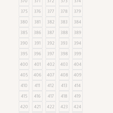
370
371
372
373
374
375
376
377
378
379
380
381
382
383
384
385
386
387
388
389
390
391
392
393
394
395
396
397
398
399
400
401
402
403
404
405
406
407
408
409
410
411
412
413
414
415
416
417
418
419
420
421
422
423
424