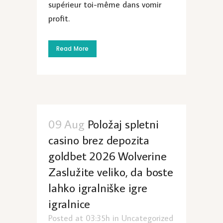
supérieur toi-même dans vomir
profit.
Read More
09 Aug
Položaj spletni
casino brez depozita
goldbet 2026 Wolverine
Zaslužite veliko, da boste
lahko igralniške igre
igralnice
Posted at 03:35h
in
Uncategorized