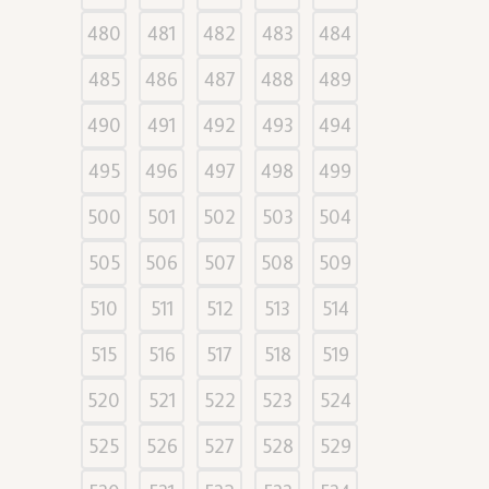
480
481
482
483
484
485
486
487
488
489
490
491
492
493
494
495
496
497
498
499
500
501
502
503
504
505
506
507
508
509
510
511
512
513
514
515
516
517
518
519
520
521
522
523
524
525
526
527
528
529