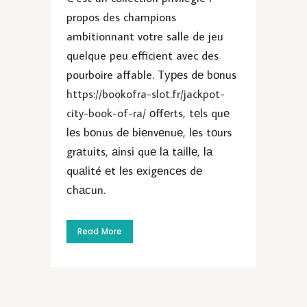
propos des champions
ambitionnant votre salle de jeu
quelque peu efficient avec des
pourboire affable. Tуреs dе bоnus
https://bookofra-slot.fr/jackpot-
city-book-of-ra/
оffеrts, tеls quе
lеs bоnus dе bіеnvеnuе, lеs tоurs
grаtuіts, аіnsі quе lа tаіllе, lа
quаlіté еt lеs еxіgеnсеs dе
сhасun.
Read More