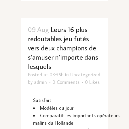
09 Aug
Leurs 16 plus
redoutables jeu futés
vers deux champions de
s’amuser n’importe dans
lesquels
Posted at 03:35h
in
Uncategorized
by
admin
0 Comments
0
Likes
Satisfait
Modèles du jour
Comparatif les importants opérateurs
malins du Hollande