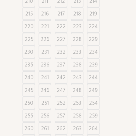
210
211
212
213
214
215
216
217
218
219
220
221
222
223
224
225
226
227
228
229
230
231
232
233
234
235
236
237
238
239
240
241
242
243
244
245
246
247
248
249
250
251
252
253
254
255
256
257
258
259
260
261
262
263
264