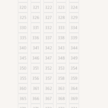
320
321
322
323
324
325
326
327
328
329
330
331
332
333
334
335
336
337
338
339
340
341
342
343
344
345
346
347
348
349
350
351
352
353
354
355
356
357
358
359
360
361
362
363
364
365
366
367
368
369