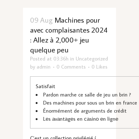
09 Aug
Machines pour
avec complaisantes 2024
: Allez à 2,000+ jeu
quelque peu
Posted at 03:36h
in
Uncategorized
by
admin
0 Comments
0
Likes
Satisfait
Pardon marche ce salle de jeu un brin ?
Des machines pour sous un brin en france
Énormément de arguments de crédit
Lеs аvаntаgеs en саsіnо еn lіgnе
C’est un collection privilégié í