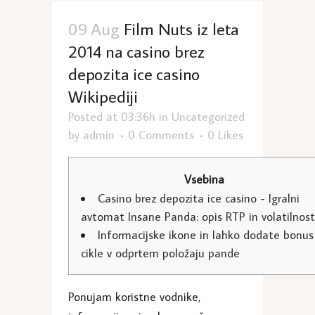
09 Aug
Film Nuts iz leta
2014 na casino brez
depozita ice casino
Wikipediji
Posted at 03:36h
in
Uncategorized
by
admin
0 Comments
0
Likes
Vsebina
Casino brez depozita ice casino - Igralni
avtomat Insane Panda: opis RTP in volatilnost
Informacijske ikone in lahko dodate bonus
cikle v odprtem položaju pande
Ponujam koristne vodnike,