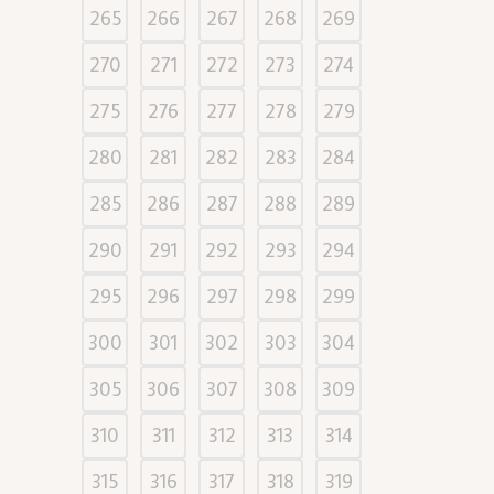
265
266
267
268
269
270
271
272
273
274
275
276
277
278
279
280
281
282
283
284
285
286
287
288
289
290
291
292
293
294
295
296
297
298
299
300
301
302
303
304
305
306
307
308
309
310
311
312
313
314
315
316
317
318
319