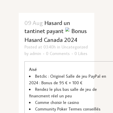
09 Aug
Hasard un
tantinet payant
Bonus
Hasard Canada 2024
Posted at 03:40h
in
Uncategorized
by
admin
0 Comments
0
Likes
Aisé
Betclic : Originel Salle de jeu PayPal en
2024 : Bonus de 95 € + 100 €
Rendez le plus bas salle de jeu de
financment réel un peu
Comme choisir le casino
Community Poker Termes conseillés