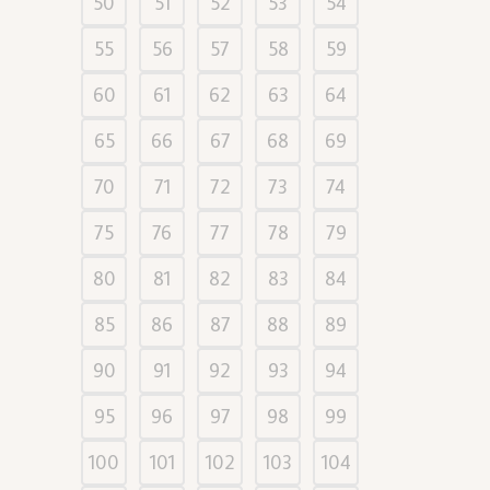
50
51
52
53
54
55
56
57
58
59
60
61
62
63
64
65
66
67
68
69
70
71
72
73
74
75
76
77
78
79
80
81
82
83
84
85
86
87
88
89
90
91
92
93
94
95
96
97
98
99
100
101
102
103
104