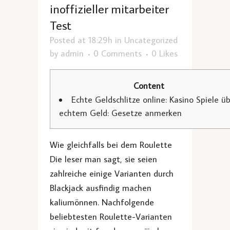
inoffizieller mitarbeiter
Test
Posted at 18:29h
in
Uncategorized
by
admin
0 Comments
0
Likes
Content
Echte Geldschlitze online: Kasino Spiele ü
echtem Geld: Gesetze anmerken
Wie gleichfalls bei dem Roulette
Die leser man sagt, sie seien
zahlreiche einige Varianten durch
Blackjack ausfindig machen
kaliumönnen. Nachfolgende
beliebtesten Roulette-Varianten