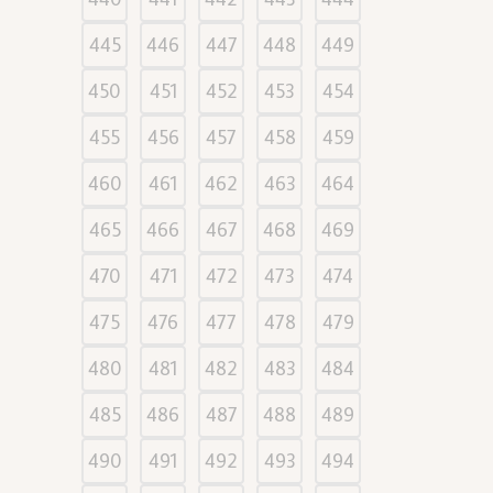
445
446
447
448
449
450
451
452
453
454
455
456
457
458
459
460
461
462
463
464
465
466
467
468
469
470
471
472
473
474
475
476
477
478
479
480
481
482
483
484
485
486
487
488
489
490
491
492
493
494