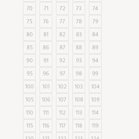
70
71
72
73
74
75
76
77
78
79
80
81
82
83
84
85
86
87
88
89
90
91
92
93
94
95
96
97
98
99
100
101
102
103
104
105
106
107
108
109
110
111
112
113
114
115
116
117
118
119
120
121
122
123
124