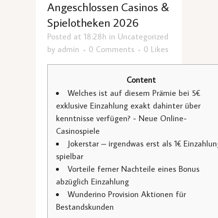
Angeschlossen Casinos &
Spielotheken 2026
Posted at 18:28h
in
Uncategorized
by
admin
0 Comments
0
Likes
Content
Welches ist auf diesem Prämie bei 5€
exklusive Einzahlung exakt dahinter über
kenntnisse verfügen? - Neue Online-
Casinospiele
Jokerstar – irgendwas erst als 1€ Einzahlun
spielbar
Vorteile ferner Nachteile eines Bonus
abzüglich Einzahlung
Wunderino Provision Aktionen für
Bestandskunden