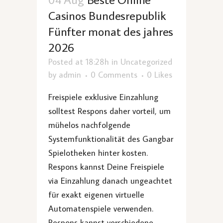
Casinos Bundesrepublik
Fünfter monat des jahres
2026
Posted at 18:28h
in
Uncategorized
by
admin
0 Comments
0
Likes
Freispiele exklusive Einzahlung
solltest Respons daher vorteil, um
mühelos nachfolgende
Systemfunktionalität des Gangbar
Spielotheken hinter kosten.
Respons kannst Deine Freispiele
via Einzahlung danach ungeachtet
für exakt eigenen virtuelle
Automatenspiele verwenden.
Respons kannst verschiedene