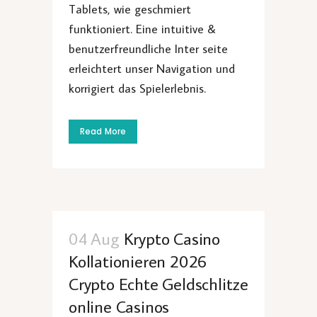
Tablets, wie geschmiert
funktioniert. Eine intuitive &
benutzerfreundliche Inter seite
erleichtert unser Navigation und
korrigiert das Spielerlebnis.
Read More
04 Aug
Krypto Casino
Kollationieren 2026
Crypto Echte Geldschlitze
online Casinos