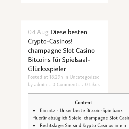
04 Aug
Diese besten
Crypto-Casinos!
champagne Slot Casino
Bitcoins für Spielsaal-
Glücksspieler
Posted at 18:29h
in
Uncategorized
by
admin
0 Comments
0
Likes
Content
Einsatz - Unser beste Bitcoin-Spielbank
fluorür abzüglich Spiele: champagne Slot Casi
Rechtslage: Sie sind Krypto Casinos in ein