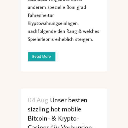
anderem spezielle Boni grad
fahrenheitür
Kryptowährungseinlagen,
nachfolgende den Rang & welches
Spielerlebnis erheblich steigern.
Read More
04 Aug
Unser besten
sizzling hot mobile
Bitcoin- & Krypto-
Casinos für Verbunden-