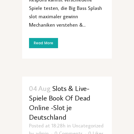
Spiele testen, die Big Bass Splash
slot maximaler gewinn
Mechaniken verstehen &...
Read More
04 Aug
Slots & Live-
Spiele Book Of Dead
Online -Slot je
Deutschland
Posted at 18:28h
in
Uncategorized
by
admin
0 Comments
0
Likes