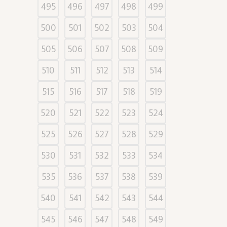
495
496
497
498
499
500
501
502
503
504
505
506
507
508
509
510
511
512
513
514
515
516
517
518
519
520
521
522
523
524
525
526
527
528
529
530
531
532
533
534
535
536
537
538
539
540
541
542
543
544
545
546
547
548
549